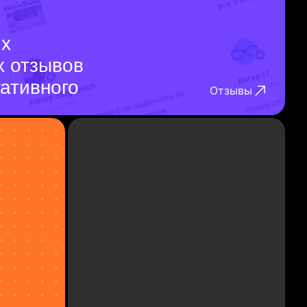
их
х отзывов
гативного
Отзывы