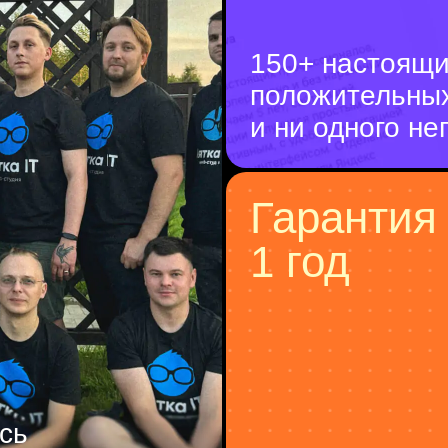
150+ настоящ
положительны
и ни одного не
Гарантия
1 год
сь