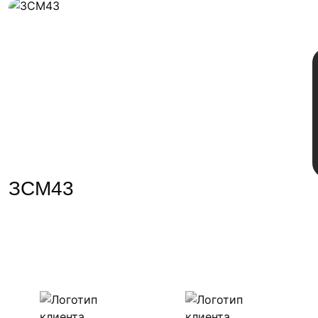
ЗСМ43