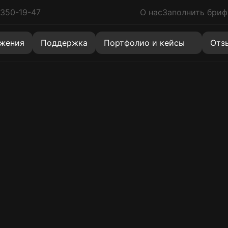
 350-19-47
О нас
Заполнить бриф
знакомлен с политикой
персональных данных
жения
Поддержка
Портфолио и кейсы
Отз
Сайты
Коробочное решение
Новинка
Многостраничный сайт
Хит
Landing Page (Лендинги)
Скидка
Корпоративные сайты
Создание сайта на 1С-Битрикс
Хит
Каталоги (витрины)
Разработка сайта-визитки
Quiz Landing (Одностраничный квиз)
Услуги
Агрегаторы
Маркетплейсы