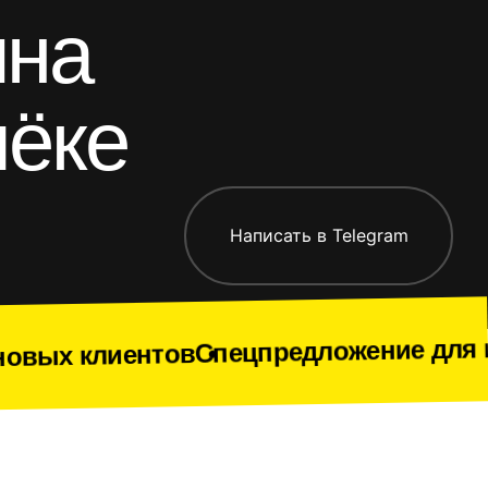
ина
чёке
риложения
Все работы
Написать в Telegram
Спецпредложение для новых клиент
ов