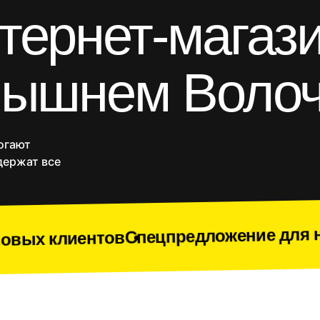
тернет-магаз
Блоги и статейники
Порталы
Разработка на Laravel
React/Next.js
Вышнем Воло
Vue.js
Yii
Комплекс разработки
газины
Приложения
SEO продвижение
Веб-п
Срочное создание сайта
огают
Доработки
держат все
Спецпредложение для новых клиент
в