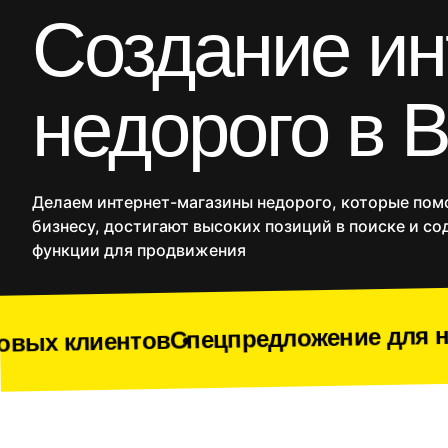
CRM
Создание ин
Продакшн
SMM
недорого в 
Дополнительные услуги
Сайты
Интернет-ма
Делаем интернет-магазины недорого, которые пом
бизнесу, достигают высоких позиций в поиске и со
функции для продвижения
Спецпредложение для новых клиенто
в