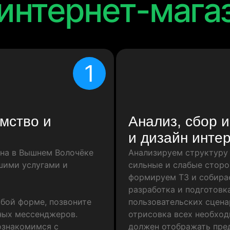
интернет-мага
1
мство и
Анализ, сбор 
и дизайн инте
ина в Вышнем Волочёке
Анализируем структуру 
ашими услугами и
сильные и слабые сторо
формируем ТЗ и собира
разработка и подготовка
юбой форме, позвоните
пользовательских сцена
ных мессенджеров.
отрисовка всех необход
 ознакомимся с
должен отображать пре