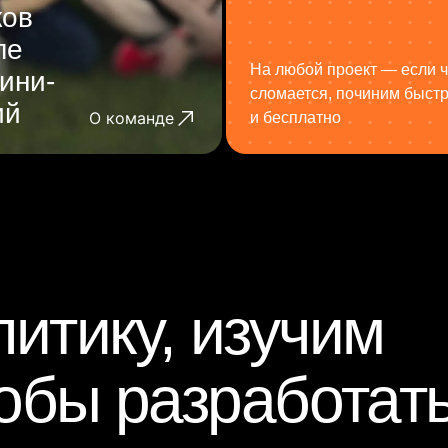
ков
ле
На любой проект — если ч
ини-
сломается, починим быст
ий
О команде
и бесплатно
итику, изучим
тобы разработат