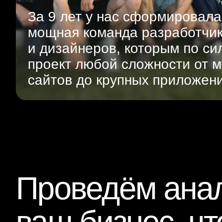
За 9 лет у нас сформировала
мощная команда разработчи
и дизайнеров, которым по си
проект любой сложности от м
сайтов до крупных приложен
Проведём анал