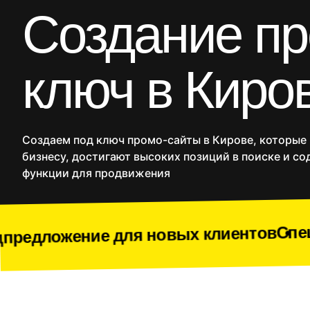
CRM
Создание пр
Продакшн
SMM
ключ в Киро
Дополнительные услуг
Сайты
Интернет
Создаем под ключ промо-сайты в Кирове, которые
бизнесу, достигают высоких позиций в поиске и со
функции для продвижения
Спецпредложение 
для новых клиентов