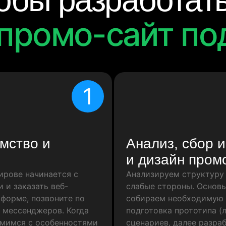
тобы разработат
промо-сайт по
1
мство и
Анализ, сбор 
и дизайн пром
ирове начинается с
Анализируем структуру 
 и заказать веб-
слабые стороны. Основы
 форме, позвоните по
собираем необходимую 
 мессенджеров. Когда
подготовка прототипа (л
омимся с особенностями
сценариев, далее разра