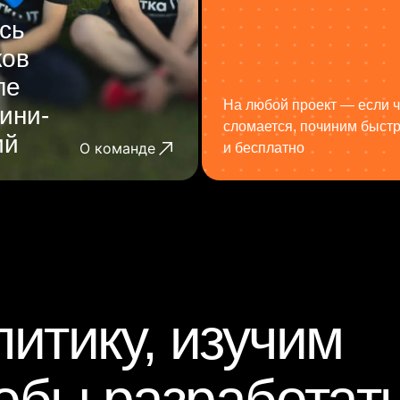
сь
ков
ле
На любой проект — если ч
ини-
сломается, починим быст
ий
О команде
и бесплатно
итику, изучим