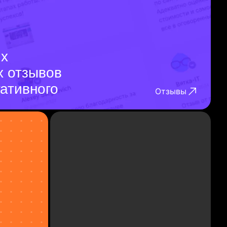
их
х отзывов
гативного
Отзывы