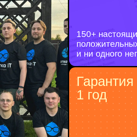
150+ настоящ
положительны
и ни одного не
Гарантия
1 год