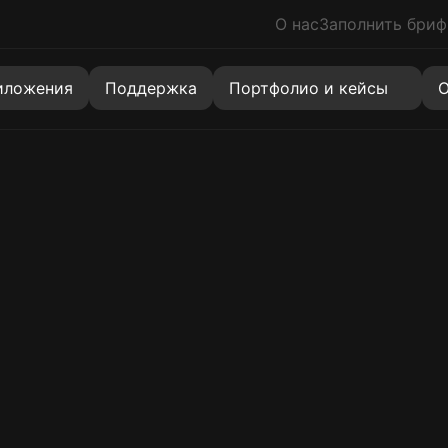
О нас
Заполнить бриф
знакомлен с политикой
персональных данных
иложения
Поддержка
Портфолио и кейсы
О
Сайты
Коробочное решение
Новинка
Многостраничный сайт
Хит
Landing Page (Лендинги)
Скидка
Корпоративные сайты
Создание сайта на 1С-Битрикс
Хит
Каталоги (витрины)
Разработка сайта-визитки
Quiz Landing (Одностраничный квиз)
Услуги
Агрегаторы
Маркетплейсы