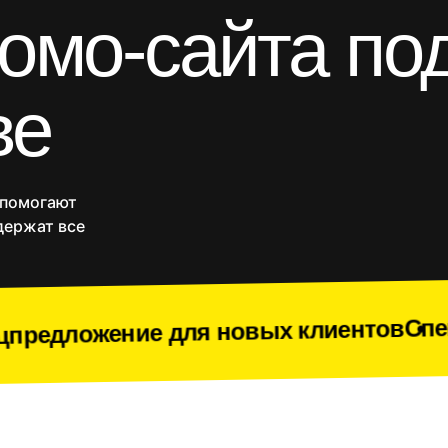
омо-сайта по
Блоги и статейники
Порталы
Разработка на Laravel
React/Next.js
ве
Vue.js
и
Yii
Комплекс разработки
-магазины
Приложения
SEO продвижение
Веб
Срочное создание сайта
 помогают
Доработки
держат все
Спецпредложение
для новых клиентов