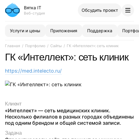
Вятка IT
Обсудить проект
Согласен с обработкой моих персональных данных и о
Веб-студия
Услуги и цены
Приложения
Поддержка
Портфо
Главная
Портфолио
Сайты
ГК «Интеллект»: сеть клиник
ГК «Интеллект»: сеть клиник
https://med.intelecto.ru/
Клиент
«Интеллект» — сеть медицинских клиник.
Несколько филиалов в разных городах объединены
под одним брендом и общей системой записи.
Задача