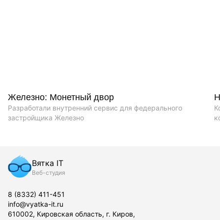
Железно: Монетный двор
Н
Разработали внутренний сервис для федерального
К
застройщика Железно
к
Вятка IT
Веб-студия
8 (8332) 411-451
info@vyatka-it.ru
610002, Кировская область, г. Киров,