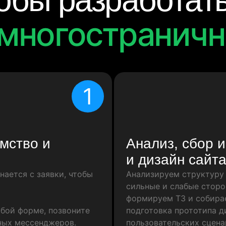
тобы разработат
многостраничн
1
мство и
Анализ, сбор 
и дизайн сайт
нается с заявки, чтобы
Анализируем структуру 
сильные и слабые сторо
формируем ТЗ и собира
юбой форме, позвоните
подготовка прототипа ди
ных мессенджеров.
пользовательских сцена