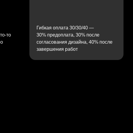
Гибкая оплата 30/30/40 —
то‑то
30% предоплата, 30% после
ро
согласования дизайна, 40% после
завершения работ