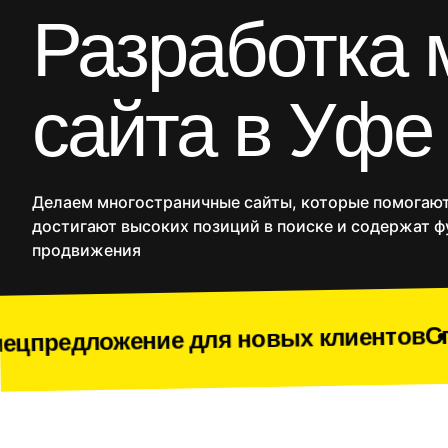
CRM
Разработка 
Продакшн
SMM
сайта в Уфе
Дополнительные услуг
Сайты
Интернет
Делаем многостраничные сайты, которые помогают
достигают высоких позиций в поиске и содержат ф
продвижения
Спецпредлож
ние для новых клиентов