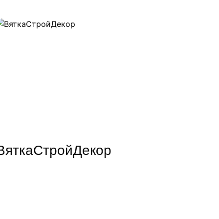
ВяткаСтройДекор