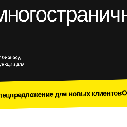
многостранич
Блоги и статейники
Порталы
Разработка на Laravel
React/Next.js
Vue.js
и
Yii
Комплекс разработки
-магазины
Приложения
SEO продвижение
Веб
Срочное создание сайта
 бизнесу,
Доработки
ункции для
Спецпредлож
ение для новых клиентов