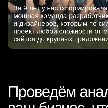
За 9 лет у нас сформировала
мощная команда разработчи
и дизайнеров, которым по си
проект любой сложности от м
сайтов до крупных приложен
Проведём анал