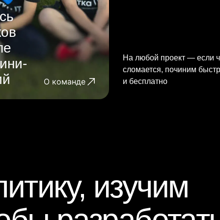
сь
ков
ле
На любой проект — если ч
ини-
сломается, починим быст
ий
О команде
и бесплатно
итику, изучим