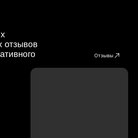
их
х отзывов
гативного
Отзывы