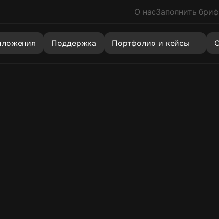
О нас
Заполнить бриф
знакомлен с политикой
персональных данных
иложения
Поддержка
Портфолио и кейсы
О
Сайты
Коробочное решение
Новинка
Многостраничный сайт
Хит
Landing Page (Лендинги)
Скидка
Корпоративные сайты
Создание сайта на 1С-Битрикс
Хит
Каталоги (витрины)
Разработка сайта-визитки
Quiz Landing (Одностраничный квиз)
Услуги
Агрегаторы
Маркетплейсы