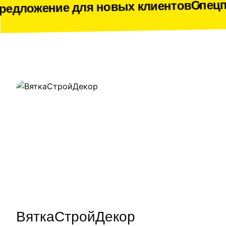
Спецпредложение д
ля новых клиентов
Наши работы
ВяткаСтройДекор