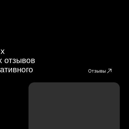
их
х отзывов
гативного
Отзывы