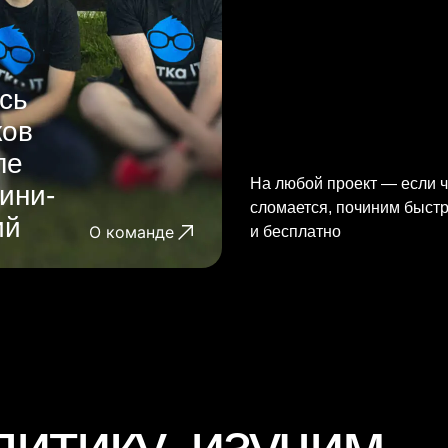
сь
ков
ле
На любой проект — если ч
ини-
сломается, починим быст
ий
О команде
и бесплатно
итику, изучим