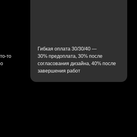
Гибкая оплата 30/30/40 —
то‑то
30% предоплата, 30% после
ро
согласования дизайна, 40% после
завершения работ