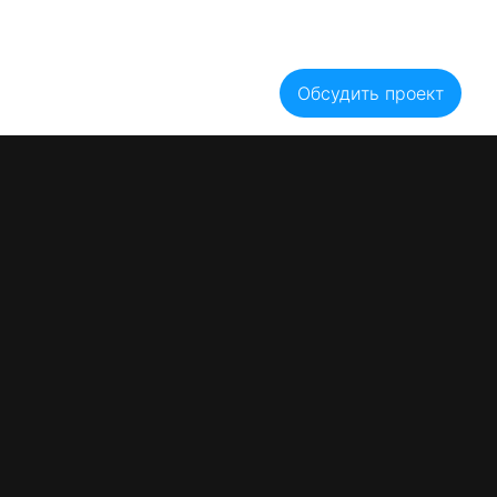
Блог
Акции
Вакансии
Оплата
Гарантии
Рассрочка
Цены
ывы
Контакты
Обсудить проект