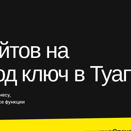
йтов на
газины
Приложения
SEO продвижение
Веб-п
од ключ в Туа
несу,
се функции