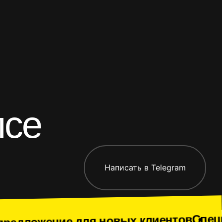
риложения
Все работы
псе
Написать в Telegram
Спецпредложение 