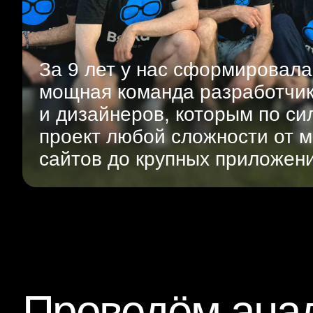
За 9 лет у нас сформировала
мощная команда разработчи
и дизайнеров, которым по си
проект любой сложности от м
сайтов до крупных приложен
Проведём анал