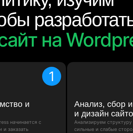
тобы разработат
сайт на Wordpr
1
мство и
Анализ, сбор 
и дизайн сайто
ess начинается с
Анализируем структуру 
и и заказать
сильные и слабые сторо