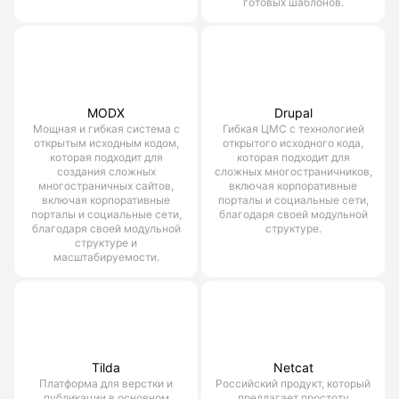
готовых шаблонов.
MODX
Drupal
Мощная и гибкая система с
Гибкая ЦМС с технологией
открытым исходным кодом,
открытого исходного кода,
которая подходит для
которая подходит для
создания сложных
сложных многостраничников,
многостраничных сайтов,
включая корпоративные
включая корпоративные
порталы и социальные сети,
порталы и социальные сети,
благодаря своей модульной
благодаря своей модульной
структуре.
структуре и
масштабируемости.
Tilda
Netcat
Платформа для верстки и
Российский продукт, который
публикации в основном
предлагает простоту