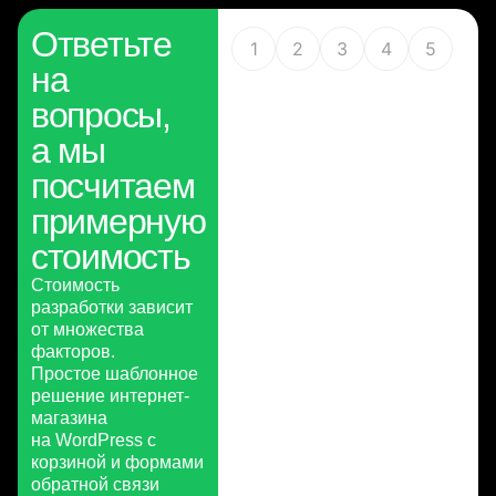
Ответьте
1
2
3
4
5
на
вопросы,
а мы
посчитаем
примерную
стоимость
Стоимость
разработки зависит
от множества
факторов.
Простое шаблонное
решение интернет-
магазина
на WordPress с
корзиной и формами
обратной связи