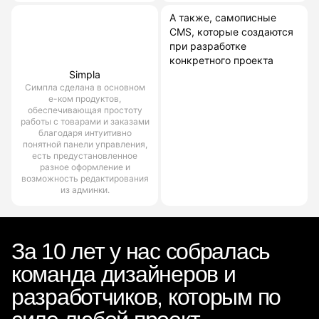
А также, самописные
CMS, которые создаются
при разработке
конкретного проекта
Simpla
Симпла сделана в основном
е-ком продуктов,
обеспечивающая простоту
работы с товарами и заказами
благодаря интуитивно
понятной панели управления,
есть предустановленное
разное оформление и
возможность редактирования
из админки.
За 10 лет у нас собралась
команда дизайнеров и
разработчиков, которым по