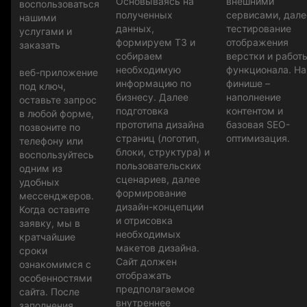
Основываясь на
внешними
воспользоваться
полученных
сервисами, дале
нашими
данных,
тестирование
услугами и
формируем ТЗ и
отображения
заказать
собираем
верстки и работ
необходимую
функционала. На
веб-приложение
информацию по
финише –
под ключ,
бизнесу. Далее
наполнение
оставьте запрос
подготовка
контентом и
в любой форме,
прототипа дизайна
базовая SEO-
позвоните по
страниц (логотип,
оптимизация.
телефону или
блоки, структура) и
воспользуйтесь
пользовательских
одним из
сценариев, далее
удобных
формирование
мессенджеров.
дизайн-концепции
Когда оставите
и отрисовка
заявку, мы в
необходимых
кратчайшие
макетов дизайна.
сроки
Сайт должен
ознакомимся с
отображать
особенностями
предполагаемое
сайта. После
внутреннее
заполнения