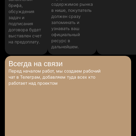
содержимое рынка
брифа,
в нише, покупатель
обсуждения
должен сразу
задач и
запоминать и
подписания
узнавать ваш
договора будет
официальный
выставлен счет
ресурс в
на предоплату.
дальнейшем.
Всегда
на связи
Перед началом работ, мы создаем рабочий
чат в Телеграм, добавляем туда всех кто
работает над проектом