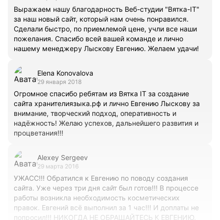
Выражаем нашу благодарность Веб-студии "Вятка-IT"
за наш новый сайт, который нам очень понравился.
Сделали быстро, по приемлемой цене, учли все наши
пожелания. Спасибо всей вашей команде и лично
нашему менеджеру Лыскову Евгению. Желаем удачи!
Elena Konovalova
29 января 2018
Огромное спасибо ребятам из Вятка IT за создание
сайта хранителиязыка.рф и лично Евгению Лыскову за
внимание, творческий подход, оперативность и
надёжность! Желаю успехов, дальнейшего развития и
процветания!!!
Alexey Sergeev
29 марта 2016
УЖАСС!!! Обратился к Евгению по поводу создания
сайта. Уже через три дня сайт был готов!!! В процессе
работы возникла необходимость косметических
правок. Евгений всё выполнил за 1 час!!! И доплаты не
попросил!!! НИКОГДА НЕ ОБРАЩАЙТЕСЬ К ЕВГЕНИЮ,