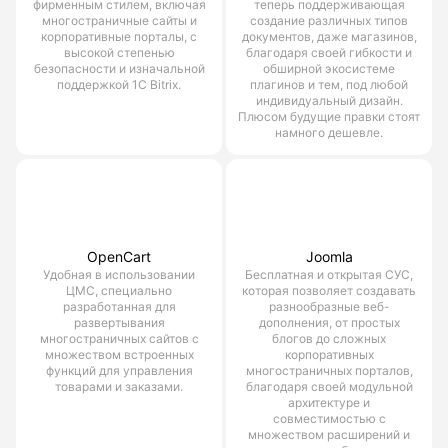
фирменным стилем, включая
теперь поддерживающая
многостраничные сайты и
создание различных типов
корпоративные порталы, с
документов, даже магазинов,
высокой степенью
благодаря своей гибкости и
безопасности и изначальной
обширной экосистеме
поддержкой 1С Bitrix.
плагинов и тем, под любой
индивидуальный дизайн.
Плюсом будущие правки стоят
намного дешевле.
OpenCart
Joomla
Удобная в использовании
Бесплатная и открытая СУС,
ЦМС, специально
которая позволяет создавать
разработанная для
разнообразные веб-
развертывания
дополнения, от простых
многостраничных сайтов с
блогов до сложных
множеством встроенных
корпоративных
функций для управления
многостраничных порталов,
товарами и заказами.
благодаря своей модульной
архитектуре и
совместимостью с
множеством расширений и