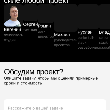
силе любой проект
Сергей
Роман
Евгений
тим-лид
арт-
Руслан
Влад
Михаил
основатель
директор
senior full-
senior 
студии
руководитель
stack
stack
проектов
разработчик
разра
Обсудим проект?
Опишите задачу, чтобы мы оценили примерные
сроки и стоимость