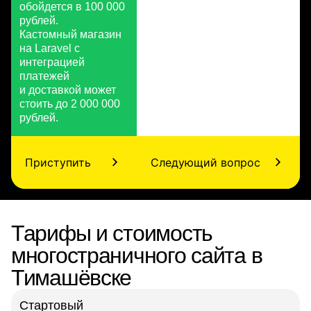
обойдется в 100 000
рублей.
Кастомный магазин
на Laravel с
интеграцией
платежей
и доставкой может
стоить до 2 000 000
рублей.
Приступить
Следующий вопрос
Тарифы и стоимость
многостраничного сайта в
Тимашёвске
Стартовый