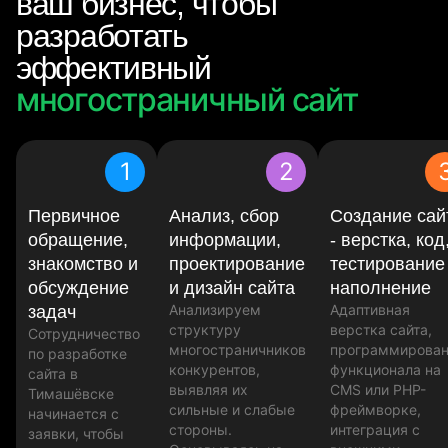
ваш бизнес, чтобы
разработать
эффективный
многостраничный сайт
1
2
Первичное
Анализ, сбор
Создание сай
обращение,
информации,
- верстка, код
знакомство и
проектирование
тестирование
обсуждение
и дизайн сайта
наполнение
Анализируем
Адаптивная
задач
структуру
верстка сайта,
Сотрудничество
многостраничников
программирова
по разработке
конкурентов,
функционала на
сайта в
выявляя их
CMS или PHP-
Тимашёвске
сильные и слабые
фреймворке,
начинается с
стороны.
интеграция с
заявки, чтобы