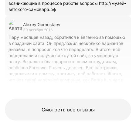
возникающие в процессе работы вопросы http://музей-
вятского-самовара.рф
Alexey Gornostaev
30 октября 2016
Пару месяцев назад, обратился к Евгению за помощью
в создании сайта. Он предложил несколько вариантов
дизайна, я попросил кое что переделать. В итоге, всё
переделали и получился крутой сайт, за умеренную
плату. Выражаю благодарность всем сотрудникам,
особенно Евгению. Я очень доволен. Всё настроили,
подключили к домену, хостингу, всё работает. Жалко,
что нет такой надёжной компании, как Вятка it, у нас в
Санкт-Петербурге, а то отнёс бы ребятам свои
ноутбуки на ремонт и профилактику.
Смотреть все отзывы