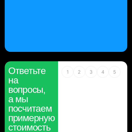
Ответьте
1
2
3
4
5
на
вопросы,
а мы
посчитаем
примерную
стоимость