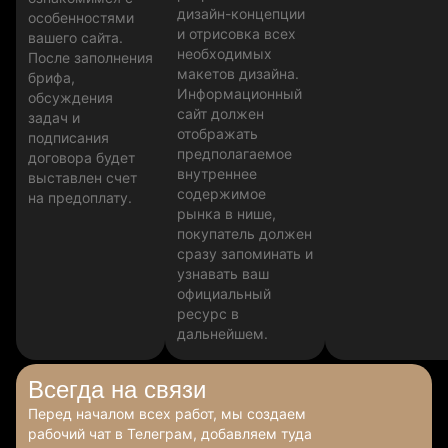
дизайн-концепции
особенностями
и отрисовка всех
вашего сайта.
необходимых
После заполнения
макетов дизайна.
брифа,
Информационный
обсуждения
сайт должен
задач и
отображать
подписания
предполагаемое
договора будет
внутреннее
выставлен счет
содержимое
на предоплату.
рынка в нише,
покупатель должен
сразу запоминать и
узнавать ваш
официальный
ресурс в
дальнейшем.
Всегда
на связи
Перед началом всех работ, мы создаем
рабочий чат в Телеграм, добавляем туда