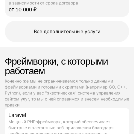
в зависимости от срока договора
от 10 000 ₽
Все дополнительные услуги
Фреймворки, с которыми
работаем
Конечно же мы не ограничиваемся только данными
фреймворками и готовыми скриптами (например GO, C++,
Python), если у вас "экзотическая" система управления
сайтом улуг, то мы с ней справимся и внесем необходимые
правки.
Laravel
Мощный PHP-фреймворк, который обеспечивает
быстрые и элегантные веб-приложения благодаря
удобному синтаксису и множеству встроенных