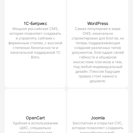
1С-Битрикс
WordPress
Мощная российская CMS,
Самая популярная в мире
которая позволяет создавать
CMS, изначально
и управлять сайтами с
спроектирован для блогов, но
фирменным стилем, с высокой
теперь поддерживающая
степенью безопасности и
создание различных типов
изначальной поддержкой 1С
документов, благодаря своей
Bitrix.
гибкости и обширной
экосистеме плагинов и тем,
под любой индивидуальный
дизайн. Плюсом будущие
правки стоят намного
дешевле.
OpenCart
Joomla
Удобная в использовании
Бесплатная и открытая СУС,
ЦМС, специально
которая позволяет создавать
разработанная для
разнообразные веб-