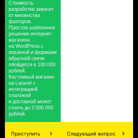
Стоимость
разработки зависит
от множества
факторов.
Простое шаблонное
решение интернет-
магазина
на WordPress с
корзиной и формами
обратной связи
обойдется в 100 000
рублей.
Кастомный магазин
на Laravel с
интеграцией
платежей
и доставкой может
стоить до 2 000 000
рублей.
Приступить
Следующий вопрос