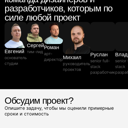
разработчиков, которым по
силе любой проект
Сергей
Роман
Евгений
тим-лид
арт-
Руслан
Влад
Михаил
основатель
директор
senior full-
senior 
студии
руководитель
stack
stack
проектов
разработчик
разра
Обсудим проект?
Опишите задачу, чтобы мы оценили примерные
сроки и стоимость