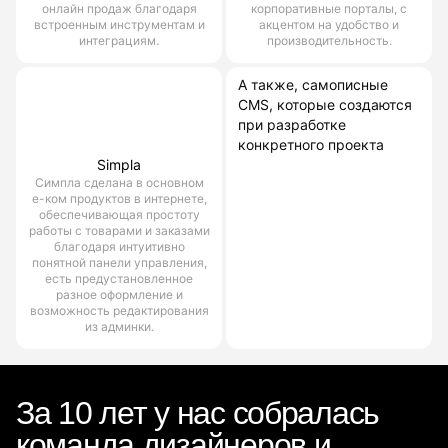
онлайн продаж благодаря
корпоративные порталы, с
встроенным инструментам и
акцентом на удобство и
интеграциям.
производительность.
А также, самописные
CMS, которые создаются
при разработке
конкретного проекта
Simpla
Симпла сделана в основном
е-ком продуктов в интернете,
обеспечивающая простоту
работы с товарами и заказами
благодаря интуитивно
понятной панели управления,
есть предустановленное
разное оформление и
возможность редактирования
из админки.
За 10 лет у нас собралась
команда дизайнеров и