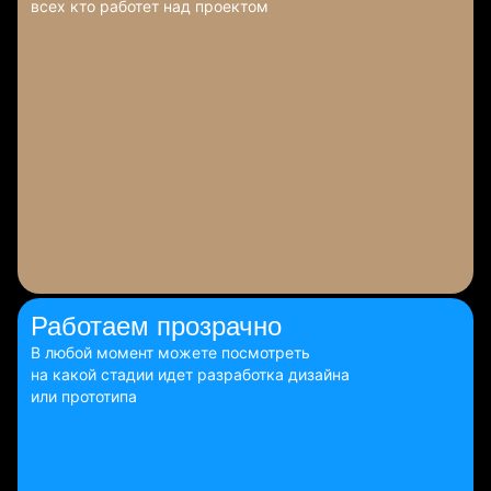
всех кто работет над проектом
Работаем
прозрачно
В любой момент можете посмотреть
на какой стадии идет разработка дизайна
или прототипа