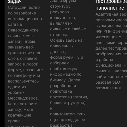
Анализируем
задач
тестировани
структуру
Сотрудничество
наполнение
ресурсов
по разработке
Адаптивная вер
конкурентов,
информационного
программирова
выявляя их
сайта в
функционала н
сильные и слабые
Северодвинске
или PHP-фрейм
стороны.
начинается с
интеграция с
Основываясь на
заявки, чтобы
внешними серв
полученных
заказать веб-
далее тестиров
данных,
приложение под
отображения в
формируем ТЗ и
ключ, оставьте
и работы
собираем
запрос в любой
функционала. Н
необходимую
форме, позвоните
финише – напол
информацию по
по телефону или
сайта контентом
бизнесу. Далее
воспользуйтесь
базовая SEO-
разработка и
одним из
оптимизация.
подготовка
удобных
прототипа (логотип,
мессенджеров.
блоки, структура)
Когда оставите
и
заявку, мы в
пользовательских
кратчайшие
сценариев, далее
сроки
разработка
ознакомимся с