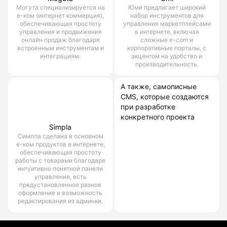
Могута специализируется на
Юми предлагает широкий
е-ком (интернет коммерция),
набор инструментов для
обеспечивающая простоту
управления маркетплейсами
управления и продвижения
в интернете, включая
онлайн продаж благодаря
сложные e-com и
встроенным инструментам и
корпоративные порталы, с
интеграциям.
акцентом на удобство и
производительность.
А также, самописные
CMS, которые создаются
при разработке
конкретного проекта
Simpla
Симпла сделана в основном
е-ком продуктов в интернете,
обеспечивающая простоту
работы с товарами благодаря
интуитивно понятной панели
управления, есть
предустановленное разное
оформление и возможность
редактирования из админки.