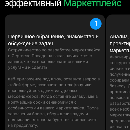
Маркетплейс
эффективный
1
Первичное обращение, знакомство и
Анализ,
обсуждение задач
проекти
Сотрудничество по разработке маркетплейса
маркетп
в Сергиеве Посаде на заказ начинается с
Анализир
заявки, чтобы воспользоваться нашими
конкурент
услугами и сделать
сильные и
полученн
веб-приложение под ключ, оставьте запрос в
собираем
любой форме, позвоните по телефону или
бизнесу. 
воспользуйтесь одним из удобных
прототипа
мессенджеров. Когда оставите заявку, мы в
пользоват
кратчайшие сроки ознакомимся с
разработк
особенностями вашего маркетплейса. После
всех нео
заполнения брифа, обсуждения задач и
маркетпл
подписания договора будет выставлен счет
предпола
на предоплату.
рынка в н