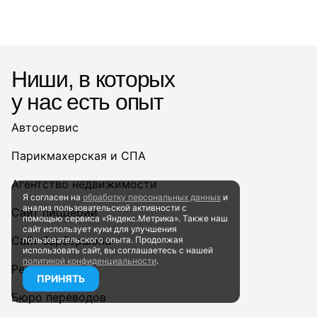
Ниши, в которых
у нас есть опыт
Автосервис
Парикмахерская и СПА
Агентство недвижимости
Я согласен на
обработку персональных данных
и
анализ пользовательской активности
с
Сайт пиццерии
помощью сервиса «Яндекс.Метрика». Также наш
сайт
использует куки для улучшения
Сайт барбершопа
пользовательского опыта.
Продолжая
использовать сайт, вы соглашаетесь
с нашей
политикой конфиденциальности
.
Ресторан
ПРИНЯТЬ
Бюро переводов