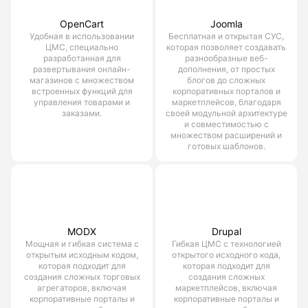
OpenCart
Joomla
Удобная в использовании
Бесплатная и открытая СУС,
ЦМС, специально
которая позволяет создавать
разработанная для
разнообразные веб-
развертывания онлайн-
дополнения, от простых
магазинов с множеством
блогов до сложных
встроенных функций для
корпоративных порталов и
управления товарами и
маркетплейсов, благодаря
заказами.
своей модульной архитектуре
и совместимостью с
множеством расширений и
готовых шаблонов.
MODX
Drupal
Мощная и гибкая система с
Гибкая ЦМС с технологией
открытым исходным кодом,
открытого исходного кода,
которая подходит для
которая подходит для
создания сложных торговых
создания сложных
агрегаторов, включая
маркетплейсов, включая
корпоративные порталы и
корпоративные порталы и