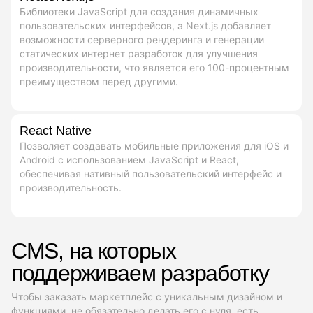
Библиотеки JavaScript для создания динамичных
пользовательских интерфейсов, а Next.js добавляет
возможности серверного рендеринга и генерации
статических интернет разработок для улучшения
производительности, что является его 100-процентным
преимуществом перед другими.
React Native
Позволяет создавать мобильные приложения для iOS и
Android с использованием JavaScript и React,
обеспечивая нативный пользовательский интерфейс и
производительность.
CMS, на которых
поддерживаем разработку
Чтобы заказать маркетплейс с уникальным дизайном и
функциями, не обязательно делать его с нуля, есть