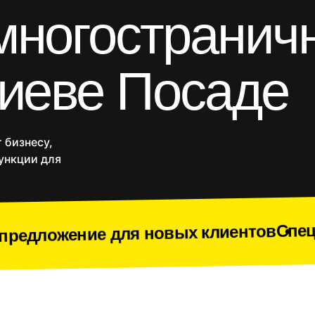
многостранич
Блоги и статейники
Порталы
Разработка на Laravel
React/Next.js
гиеве Посаде
Vue.js
и
Yii
Комплекс разработки
-магазины
Приложения
SEO продвижение
Веб
Срочное создание сайта
 бизнесу,
Доработки
ункции для
Спецпредложение 
для новых клиентов