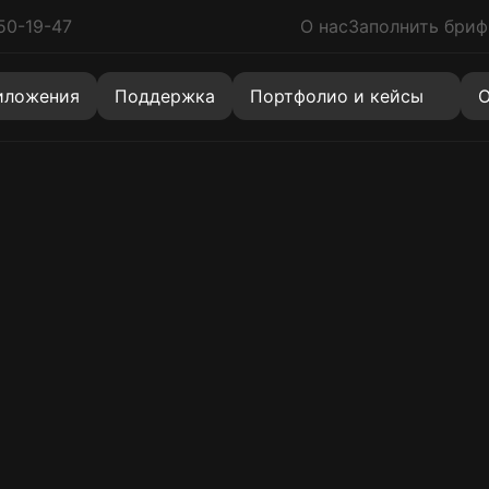
50-19-47
О нас
Заполнить бриф
знакомлен с политикой
персональных данных
иложения
Поддержка
Портфолио и кейсы
О
Сайты
Коробочное решение
Новинка
Многостраничный сайт
Хит
Landing Page (Лендинги)
Скидка
Корпоративные сайты
Создание сайта на 1С-Битрикс
Хит
Каталоги (витрины)
Разработка сайта-визитки
Quiz Landing (Одностраничный квиз)
Услуги
Агрегаторы
Маркетплейсы