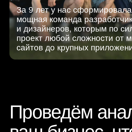
За 9 лет у нас сформировала
мощная команда разработчи
и дизайнеров, которым по си
проект любой сложности от м
сайтов до крупных приложен
Проведём анал