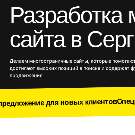
CRM
Разработка 
Продакшн
SMM
сайта в Сер
Дополнительные услуг
Сайты
Интернет
Делаем многостраничные сайты, которые помогают
достигают высоких позиций в поиске и содержат ф
продвижения
Спецпредложение 
для новых клиентов