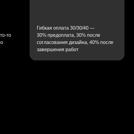
Гибкая оплата 30/30/40 —
то‑то
30% предоплата, 30% после
ро
согласования дизайна, 40% после
завершения работ