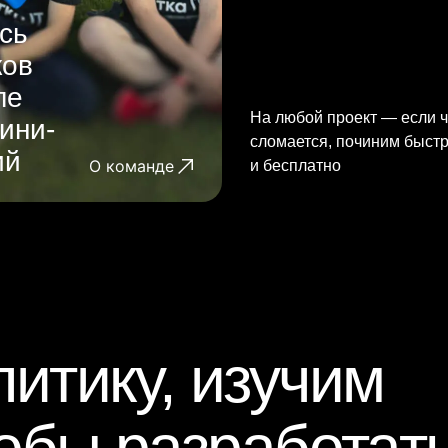
сь
ков
ле
На любой проект — если ч
ини-
сломается, починим быст
ий
О команде
и бесплатно
итику, изучим