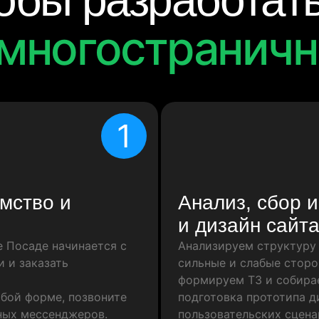
тобы разработат
многостраничн
1
мство и
Анализ, сбор 
и дизайн сайт
е Посаде начинается с
Анализируем структуру 
и и заказать
сильные и слабые сторо
формируем ТЗ и собира
юбой форме, позвоните
подготовка прототипа ди
ных мессенджеров.
пользовательских сцена