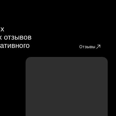
их
х отзывов
гативного
Отзывы