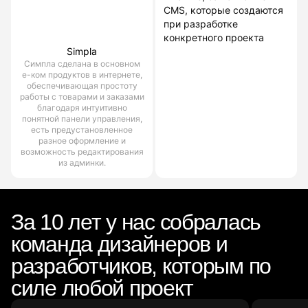
CMS, которые создаются
при разработке
конкретного проекта
Simpla
Симпла сделана в основном
е-ком продуктов в интернете,
обеспечивающая простоту
работы с товарами и заказами
благодаря интуитивно
понятной панели управления,
есть предустановленное
разное оформление и
возможность редактирования
из админки.
За 10 лет у нас собралась
команда дизайнеров и
разработчиков, которым по
силе любой проект