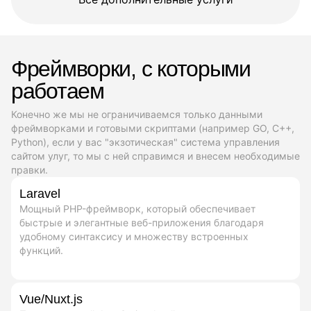
Фреймворки, с которыми
работаем
Конечно же мы не ограничиваемся только данными
фреймворками и готовыми скриптами (например GO, C++,
Python), если у вас "экзотическая" система управления
сайтом улуг, то мы с ней справимся и внесем необходимые
правки.
Laravel
Мощный PHP-фреймворк, который обеспечивает
быстрые и элегантные веб-приложения благодаря
удобному синтаксису и множеству встроенных
функций.
Vue/Nuxt.js