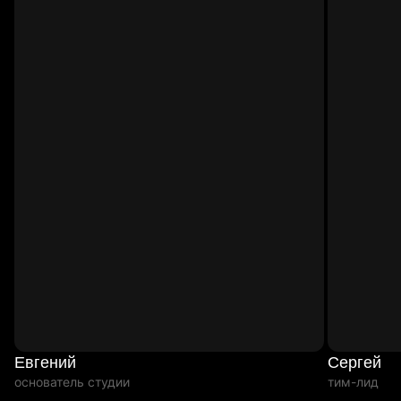
Евгений
Сергей
основатель студии
тим-лид