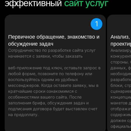
сайт услуг
эффективный
1
Первичное обращение, знакомство и
Анализ,
обсуждение задач
проекти
Сотрудничество по разработке сайта услуг
Анализир
начинается с заявки, чтобы заказать
конкурент
стороны.
веб-приложение под ключ, оставьте запрос в
данных, 
любой форме, позвоните по телефону или
необходи
воспользуйтесь одним из удобных
разработк
мессенджеров. Когда оставите заявку, мы в
блоки, ст
кратчайшие сроки ознакомимся с
сценариев
особенностями вашего сайта. После
концепци
заполнения брифа, обсуждения задач и
макетов д
подписания договора будет выставлен счет
отобража
на предоплату.
содержим
должен ср
официаль