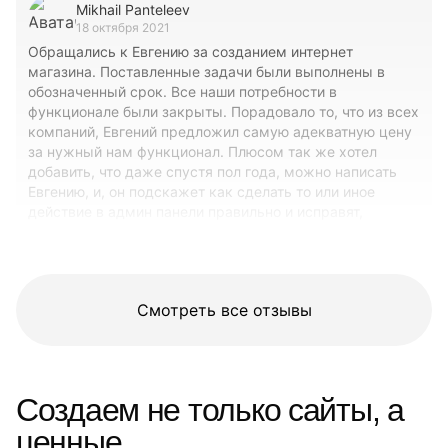
Mikhail Panteleev
18 октября 2021
Обращались к Евгению за созданием интернет
магазина. Поставленные задачи были выполнены в
обозначенный срок. Все наши потребности в
функционале были закрыты. Порадовало то, что из всех
компаний, Евгений предложил самую адекватную цену
за нужный нам функционал. Плюсом так же хотел
добавить, что даже спустя пол года, можно написать
Евгению, и, он подскажет как сделать то или иное
действие в админ панели правильно и исправят,
обнаруженные недочеты, не попросив за это ничего.
Ссылка на сайт: https://твоя-деталь.рф
Смотреть все отзывы
Создаем не только сайты, а
ценные