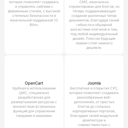
которая позволяет создавать
CMS, изначально
и управлять сайтами с
спроектирован для блогов, но
фирменным стилем, с высокой
теперь поддерживающая
степенью безопасности и
создание различных типов
изначальной поддержкой 1С
документов, благодаря своей
Bitrix.
гибкости и обширной
экосистеме плагинов и тем,
под любой индивидуальный
дизайн. Плюсом будущие
правки стоят намного
дешевле.
OpenCart
Joomla
Удобная в использовании
Бесплатная и открытая СУС,
ЦМС, специально
которая позволяет создавать
разработанная для
разнообразные веб-
развертывания ресурсов с
дополнения, от простых
множеством встроенных
блогов до сложных
функций для управления
корпоративных порталов,
товарами и заказами.
благодаря своей модульной
архитектуре и
совместимостью с