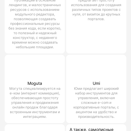
публикации в основном
предлагает простоту
лендингов, и малостраничных
использования для создания
ресурсов с использованием
различных типов проектов с
модульного редактора,
нуля, от визиток до крупных
позволяющая создавать
порталов.
профессиональные ресурсы
без знания кода, если коротко,
то полезный и надежный
конструктор, с недавнего
времени можно создавать
небольшие площадки.
Moguta
Umi
Могута специализируется на
Юми предлагает широкий
е-ком (интернет коммерция),
набор инструментов для
обеспечивающая простоту
управления, включая
управления и продвижения
сложные e-com и
онлайн продаж благодаря
корпоративные порталы, с
встроенным инструментам и
акцентом на удобство и
интеграциям.
производительность.
А также, самописные