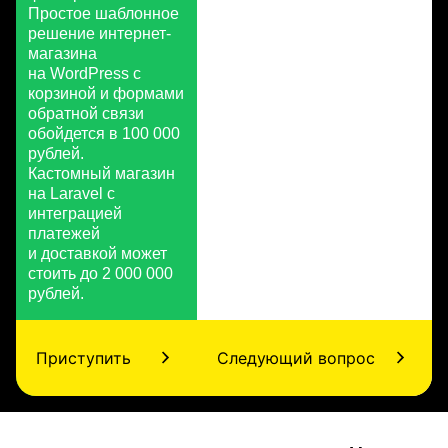
Простое шаблонное
решение интернет-
магазина
на WordPress с
корзиной и формами
обратной связи
обойдется в 100 000
рублей.
Кастомный магазин
на Laravel с
интеграцией
платежей
и доставкой может
стоить до 2 000 000
рублей.
Приступить
Следующий вопрос