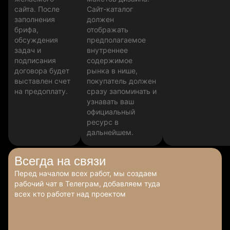
сайта. После
Сайт-каталог
заполнения
должен
брифа,
отображать
обсуждения
предполагаемое
задач и
внутреннее
подписания
содержимое
договора будет
рынка в нише,
выставлен счет
покупатель должен
на предоплату.
сразу запоминать и
узнавать ваш
официальный
ресурс в
дальнейшем.
Всегда
на связи
Перед началом всех работ, мы создаем
рабочий чат в Телеграм, добавляем туда
всех кто работет над проектом