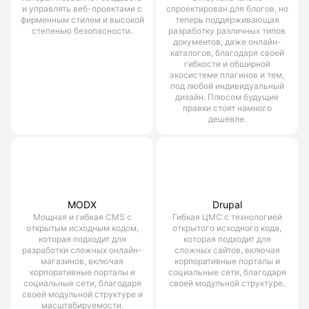
и управлять веб-проектами с
спроектирован для блогов, но
фирменным стилем и высокой
теперь поддерживающая
степенью безопасности.
разработку различных типов
документов, даже онлайн-
каталогов, благодаря своей
гибкости и обширной
экосистеме плагинов и тем,
под любой индивидуальный
дизайн. Плюсом будущие
правки стоят намного
дешевле.
MODX
Drupal
Мощная и гибкая CMS с
Гибкая ЦМС с технологией
открытым исходным кодом,
открытого исходного кода,
которая подходит для
которая подходит для
разработки сложных онлайн-
сложных сайтов, включая
магазинов, включая
корпоративные порталы и
корпоративные порталы и
социальные сети, благодаря
социальные сети, благодаря
своей модульной структуре.
своей модульной структуре и
масштабируемости.