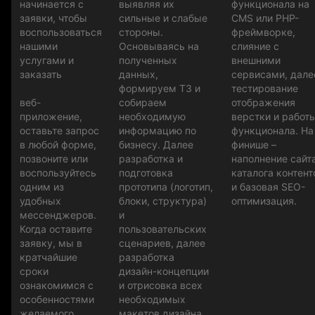
начинается с
выявляя их
функционала на
заявки, чтобы
сильные и слабые
CMS или PHP-
воспользоваться
стороны.
фреймворке,
нашими
Основываясь на
слияние с
услугами и
полученных
внешними
заказать
данных,
сервисами, дале
формируем ТЗ и
тестирование
веб-
собираем
отображения
приложение,
необходимую
верстки и работ
оставьте запрос
информацию по
функционала. На
в любой форме,
бизнесу. Далее
финише –
позвоните или
разработка и
наполнение сайт
воспользуйтесь
подготовка
каталога контен
одним из
прототипа (логотип,
и базовая SEO-
удобных
блоки, структура)
оптимизация.
мессенджеров.
и
Когда оставите
пользовательских
заявку, мы в
сценариев, далее
кратчайшие
разработка
сроки
дизайн-концепции
ознакомимся с
и отрисовка всех
особенностями
необходимых
желаемого
макетов дизайна.