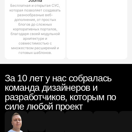
Joomla
Бесплатная и открытая СУС,
которая позволяет создавать
разнообразные веб-
дополнения, от простых
блогов до сложных
корпоративных порталов,
благодаря своей модульной
архитектуре и
совместимостью с
множеством расширений и
готовых шаблонов.
За 10 лет у нас собралась
команда дизайнеров и
разработчиков, которым по
силе любой проект