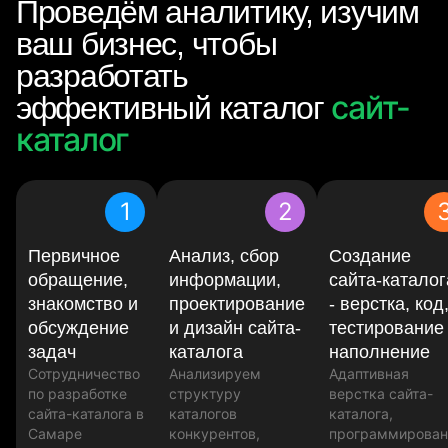
Проведём аналитику, изучим
ваш бизнес, чтобы
разработать
сайт-
эффективный каталог
каталог
1
2
Первичное
Анализ, сбор
Создание
обращение,
информации,
сайта-каталог
знакомство и
проектирование
- верстка, код
обсуждение
и дизайн сайта-
тестирование
задач
каталога
наполнение
Сотрудничество
Анализируем
Адаптивная
по разработке
структуру
верстка сайта-
сайта-каталога в
каталогов
каталога,
Самаре
конкурентов,
программирован