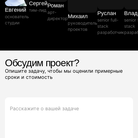
Сергей
Роман
Евгений
тим-лид
арт-
Руслан
Влад
Михаил
основатель
директор
senior full-
senior 
студии
руководитель
stack
stack
проектов
разработчик
разра
Обсудим проект?
Опишите задачу, чтобы мы оценили примерные
сроки и стоимость