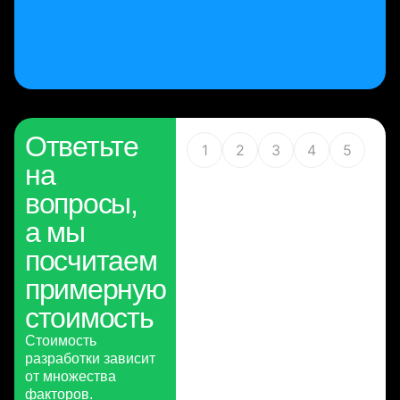
Ответьте
1
2
3
4
5
на
вопросы,
а мы
посчитаем
примерную
стоимость
Стоимость
разработки зависит
от множества
факторов.