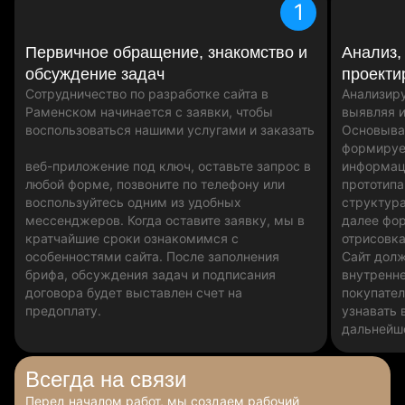
1
Первичное обращение, знакомство и
Анализ,
обсуждение задач
проекти
Сотрудничество по разработке сайта в
Анализиру
Раменском начинается с заявки, чтобы
выявляя и
воспользоваться нашими услугами и заказать
Основыва
формируе
веб-приложение под ключ, оставьте запрос в
информаци
любой форме, позвоните по телефону или
прототипа
воспользуйтесь одним из удобных
структура
мессенджеров. Когда оставите заявку, мы в
далее фо
кратчайшие сроки ознакомимся с
отрисовк
особенностями сайта. После заполнения
Сайт дол
брифа, обсуждения задач и подписания
внутренн
договора будет выставлен счет на
покупател
предоплату.
узнавать 
дальнейш
Всегда
на связи
Перед началом работ, мы создаем рабочий