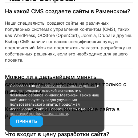
На какой CMS создаете сайты в Раменском?
Наши специалисты создают сайты на различных
популярных системах управления контентом (CMS), таких
как WordPress, OCStore (OpenCart), Joomla, Drupal и другие.
Выбор CMS зависит от ваших специфических нужд и
предпочтений. Можем предложить заказать разработку на
собственных решениях, если это необходимо для вашего
проекта.
Можно ли в дальнейшем менять
самостоятельно информацию или только с
Я согласен на
обработку персональных данных
и
анализ пользовательской активности
с
помощью вас?
помощью сервиса «Яндекс.Метрика». Также наш
сайт
использует куки для улучшения
пользовательского опыта.
Продолжая
Какие гарантии есть на создание сайта в
использовать сайт, вы соглашаетесь
с нашей
политикой конфиденциальности
.
Раменском?
ПРИНЯТЬ
Что входит в цену разработки сайта?