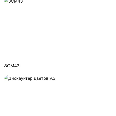
ЗСМ43