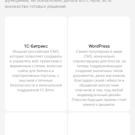
функциями, не обязательно делать его с нуля, есть
множество готовых решений.
1С-Битрикс
WordPress
Мощная российская CMS,
Самая популярная в мире
которая позволяет создавать
CMS, изначально
и управлять веб-проектами с
спроектирован для блогов, но
фирменным стилем, включая
теперь поддерживающая
сайты для бизнеса и
создание различных типов
корпоративные порталы, с
документов, даже магазинов,
высокой степенью
благодаря своей гибкости и
безопасности и изначальной
обширной экосистеме
поддержкой 1С Bitrix.
плагинов и тем, под любой
индивидуальный дизайн.
Плюсом будущие правки стоят
намного дешевле.