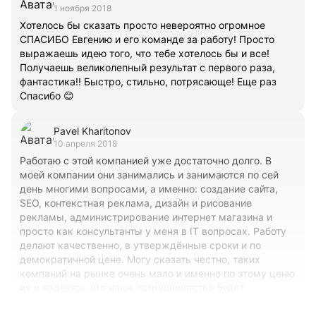
1 ноября 2018
Хотелось бы сказать просто невероятно огромное
СПАСИБО Евгению и его команде за работу! Просто
выражаешь идею того, что тебе хотелось бы и все!
Получаешь великолепный результат с первого раза,
фантастика!! Быстро, стильно, потрясающе! Еще раз
Спасибо 😊
Pavel Kharitonov
10 апреля 2018
Работаю с этой компанией уже достаточно долго. В
моей компании они занимались и занимаются по сей
день многими вопросами, а именно: создание сайта,
SEO, контекстная реклама, дизайн и рисование
рекламы, администрирование интернет магазина и
просто как консультанты у меня в IT вопросах. Работу
делают качественно, в утверждённые сроки и по
демократичной цене. Могу сказать честно, таких
компаний на рынке очень мало и именно по этому ценю
их и надеюсь, что наше сотрудничество будет
продолжаться в таком же ключе развития. Спасибо вам
за работу!!! И будем развиваться в месте!!!