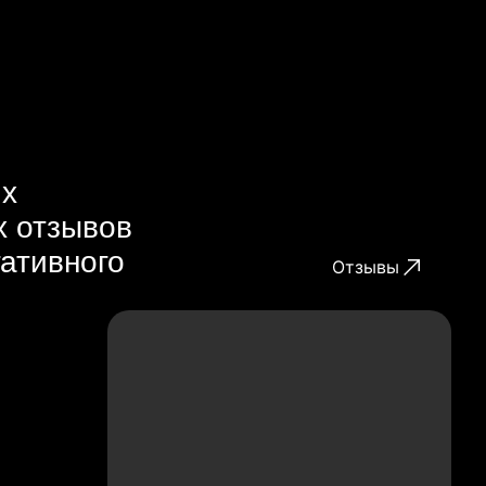
их
х отзывов
гативного
Отзывы