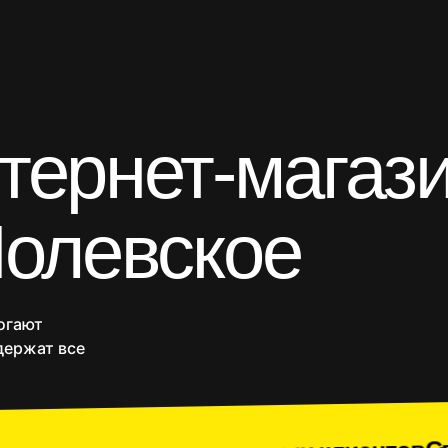
тернет-магаз
газины
Приложения
SEO продвижение
Веб-п
Полевское
огают
держат все