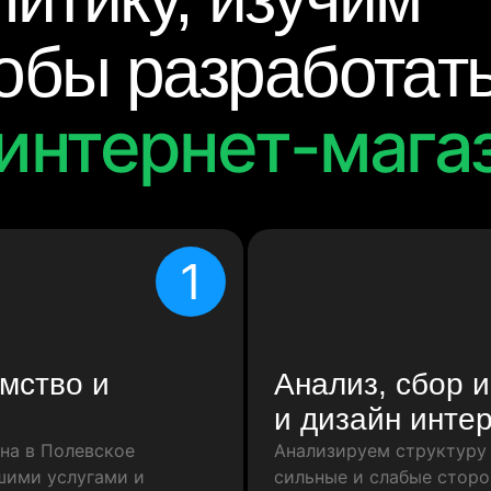
тобы разработат
интернет-мага
1
мство и
Анализ, сбор 
и дизайн инте
на в Полевское
Анализируем структуру 
ашими услугами и
сильные и слабые сторо