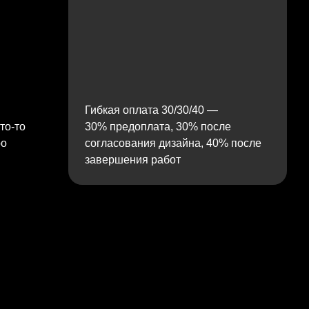
Гибкая оплата 30/30/40 —
то‑то
30% предоплата, 30% после
ро
согласования дизайна, 40% после
завершения работ