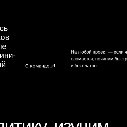
сь
ков
ле
На любой проект — если ч
ини-
сломается, починим быст
ий
О команде
и бесплатно
итику, изучим