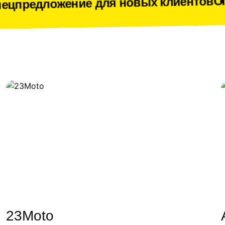
Спецпредло
ение для новых клиентов
23Moto