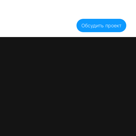
Блог
Акции
Вакансии
Оплата
Гарантии
Рассрочка
Цены
ывы
Контакты
Обсудить проект