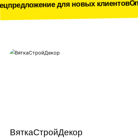
Спецпредлож
ение для новых клиентов
Наши работы
ВяткаСтройДекор