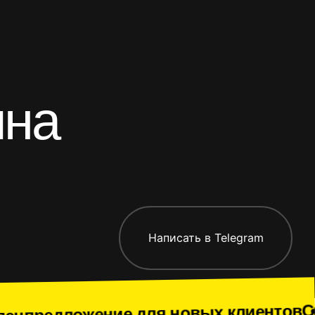
ина
риложения
Все работы
Написать в Telegram
Спецпредло