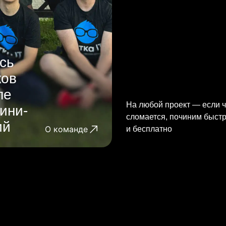
сь
ков
ле
На любой проект — если ч
ини-
сломается, починим быст
ий
О команде
и бесплатно