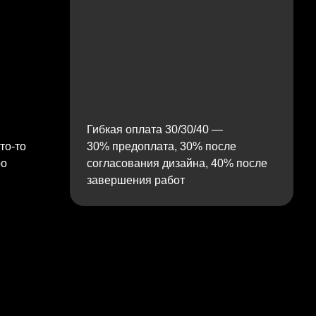
Гибкая оплата 30/30/40 —
то‑то
30% предоплата, 30% после
ро
согласования дизайна, 40% после
завершения работ