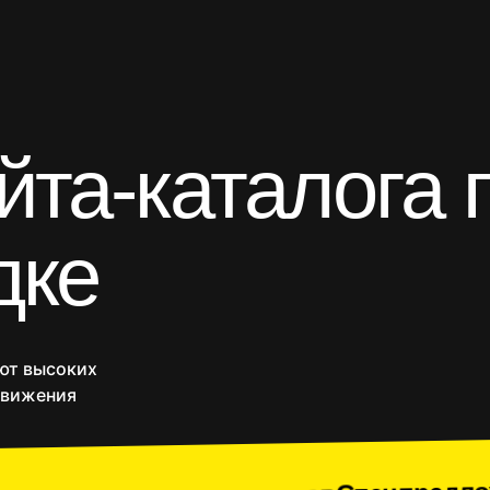
йта-каталога 
газины
Приложения
SEO продвижение
Веб-п
дке
ают высоких
движения