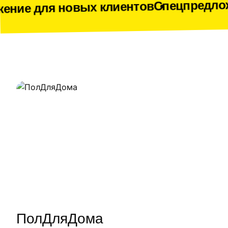
Спецпредложение для но
вых клиентов
Наши работы
ПолДляДома