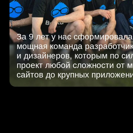
За 9 лет у нас сформировала
мощная команда разработчи
и дизайнеров, которым по си
проект любой сложности от м
сайтов до крупных приложен