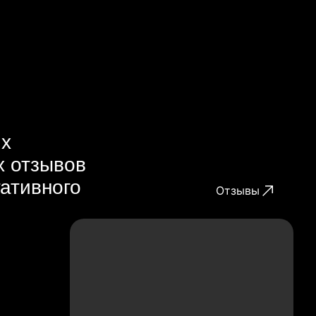
их
х отзывов
гативного
Отзывы