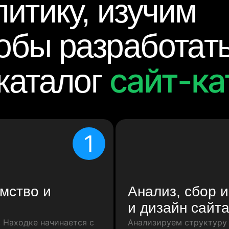
итику, изучим
тобы разработат
сайт-ка
каталог
1
мство и
Анализ, сбор 
и дизайн сайта
в Находке начинается с
Анализируем структуру 