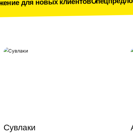
Спецпредложение для но
вых клиентов
Сувлаки