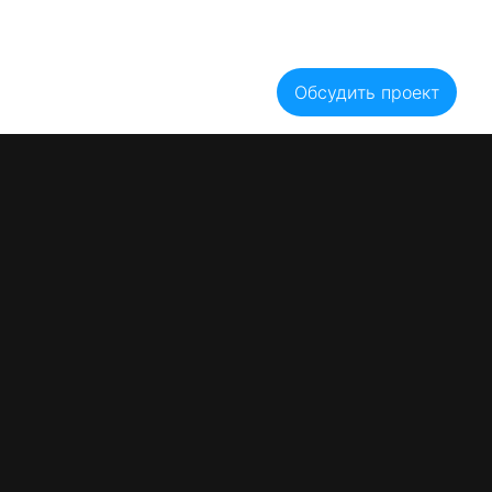
Блог
Акции
Вакансии
Оплата
Гарантии
Рассрочка
Цены
ывы
Контакты
Обсудить проект