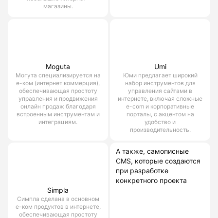
магазины.
Moguta
Umi
Могута специализируется на
Юми предлагает широкий
е-ком (интернет коммерция),
набор инструментов для
обеспечивающая простоту
управления сайтами в
управления и продвижения
интернете, включая сложные
онлайн продаж благодаря
e-com и корпоративные
встроенным инструментам и
порталы, с акцентом на
интеграциям.
удобство и
производительность.
А также, самописные
CMS, которые создаются
при разработке
конкретного проекта
Simpla
Симпла сделана в основном
е-ком продуктов в интернете,
обеспечивающая простоту