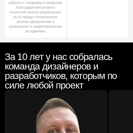
работы с товарами и заказами
благодаря интуитивно
понятной панели управления,
есть предустановленное
разное оформление и
возможность редактирования
из админки.
За 10 лет у нас собралась
команда дизайнеров и
разработчиков, которым по
силе любой проект