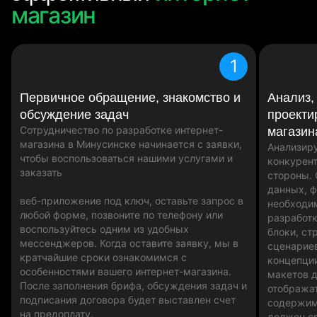
магазин
1
Первичное обращение, знакомство и
Анализ,
обсуждение задач
проекти
Сотрудничество по разработке интернет-
магазин
магазина в Минусинске начинается с заявки,
Анализир
чтобы воспользоваться нашими услугами и
конкурент
заказать
стороны.
данных, 
веб-приложение под ключ, оставьте запрос в
необходи
любой форме, позвоните по телефону или
разработк
воспользуйтесь одним из удобных
блоки, ст
мессенджеров. Когда оставите заявку, мы в
сценариев
кратчайшие сроки ознакомимся с
концепци
особенностями вашего интернет-магазина.
макетов д
После заполнения брифа, обсуждения задач и
отобража
подписания договора будет выставлен счет
содержим
на предоплату.
должен ср