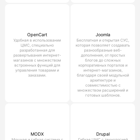
OpenCart
Joomla
Удобная в использовании
Бесплатная и открытая СУС,
ЦМС, специально
которая позволяет создавать
разработанная для
разнообразные веб-
развертывания интернет-
дополнения, от простых
магазинов с множеством
блогов до сложных
встроенных функций для
корпоративных порталов и
управления товарами и
интернет-магазинов,
заказами.
благодаря своей модульной
архитектуре и
совместимостью с
множеством расширений и
готовых шаблонов.
MODX
Drupal
Мощная и гибкая система с
Гибкая ЦМС с технологией