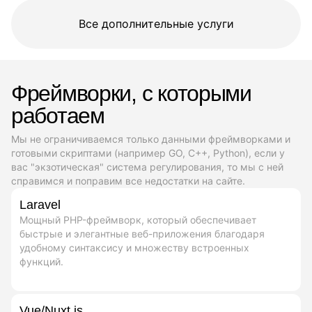
Все дополнительные услуги
Фреймворки, с которыми
работаем
Мы не ограничиваемся только данными фреймворками и
готовыми скриптами (например GO, C++, Python), если у
вас "экзотическая" система регулирования, то мы с ней
справимся и поправим все недостатки на сайте.
Laravel
Мощный PHP-фреймворк, который обеспечивает
быстрые и элегантные веб-приложения благодаря
удобному синтаксису и множеству встроенных
функций.
Vue/Nuxt.js