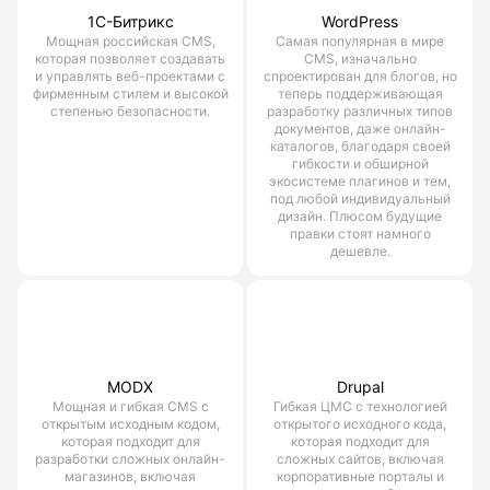
1С-Битрикс
WordPress
Мощная российская CMS,
Самая популярная в мире
которая позволяет создавать
CMS, изначально
и управлять веб-проектами с
спроектирован для блогов, но
фирменным стилем и высокой
теперь поддерживающая
степенью безопасности.
разработку различных типов
документов, даже онлайн-
каталогов, благодаря своей
гибкости и обширной
экосистеме плагинов и тем,
под любой индивидуальный
дизайн. Плюсом будущие
правки стоят намного
дешевле.
MODX
Drupal
Мощная и гибкая CMS с
Гибкая ЦМС с технологией
открытым исходным кодом,
открытого исходного кода,
которая подходит для
которая подходит для
разработки сложных онлайн-
сложных сайтов, включая
магазинов, включая
корпоративные порталы и