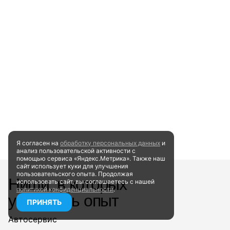
Я согласен на
обработку персональных данных
и
анализ пользовательской активности
с
помощью сервиса «Яндекс.Метрика». Также наш
сайт
использует куки для улучшения
пользовательского опыта.
Продолжая
Ниши, в которых
использовать сайт, вы соглашаетесь
с нашей
политикой конфиденциальности
.
у нас есть опыт
ПРИНЯТЬ
Автосервис