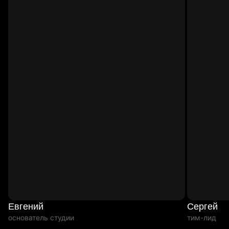
Евгений
Сергей
основатель студии
тим-лид