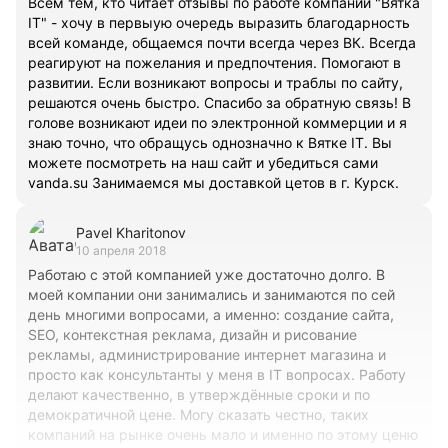
Всем тем, кто читает отзывы по работе компании "Вятка
IT" - хочу в первыую очередь выразить благодарность
всей команде, общаемся почти всегда через ВК. Всегда
реагируют на пожелания и предпочтения. Помогают в
развитии. Если возникают вопросы и траблы по сайту,
решаются очень быстро. Спасибо за обратную связь! В
голове возникают идеи по электронной коммерции и я
знаю точно, что обращусь однозначно к Вятке IT. Вы
можете посмотреть на наш сайт и убедиться сами
vanda.su Занимаемся мы доставкой цетов в г. Курск.
Pavel Kharitonov
10 апреля 2018
Работаю с этой компанией уже достаточно долго. В
моей компании они занимались и занимаются по сей
день многими вопросами, а именно: создание сайта,
SEO, контекстная реклама, дизайн и рисование
рекламы, администрирование интернет магазина и
просто как консультанты у меня в IT вопросах. Работу
делают качественно, в утверждённые сроки и по
демократичной цене. Могу сказать честно, таких
компаний на рынке очень мало и именно по этому ценю