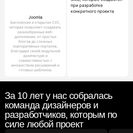
при разработке
конкретного проекта
Joomla
Бесплатная и открытая СУС,
которая позволяет создавать
разнообразные веб-
дополнения, от простых
блогов до сложных
корпоративных порталов,
благодаря своей модульной
архитектуре и
совместимостью с
множеством расширений и
готовых шаблонов.
За 10 лет у нас собралась
команда дизайнеров и
разработчиков, которым по
силе любой проект