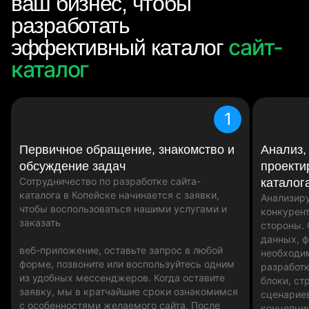
ваш бизнес, чтобы
разработать
сайт-
эффективный каталог
каталог
1
Первичное обращение, знакомство и
Анализ,
обсуждение задач
проекти
Сотрудничество по разработке сайта-
каталог
каталога в Копейске начинается с заявки,
Анализиру
чтобы воспользоваться нашими услугами и
конкурент
заказать
стороны.
данных, 
веб-приложение, оставьте запрос в любой
необходи
форме, позвоните или воспользуйтесь одним
разработк
из удобных мессенджеров. Когда оставите
блоки, ст
заявку, мы в кратчайшие сроки ознакомимся
сценариев
с особенностями желаемого сайта. После
концепци