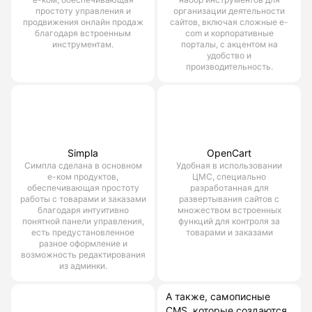
простоту управления и
организации деятельности
продвижения онлайн продаж
сайтов, включая сложные e-
благодаря встроенным
com и корпоративные
инструментам.
порталы, с акцентом на
удобство и
производительность.
Simpla
OpenCart
Симпла сделана в основном
Удобная в использовании
е-ком продуктов,
ЦМС, специально
обеспечивающая простоту
разработанная для
работы с товарами и заказами
развертывания сайтов с
благодаря интуитивно
множеством встроенных
понятной панели управления,
функций для контроля за
есть предустановленное
товарами и заказами
разное оформление и
возможность редактирования
из админки.
А также, самописные
CMS, которые создаются