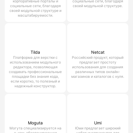
корпоративные порталы и
социальные сети, благодаря
социальные сети, благодаря
своей модульной структуре.
своей модульной структуре и
масштабируемости.
Tilda
Netcat
Платформа для верстки с
Российский продукт, который
использованием модульного
предлагает простоту
редактора, позволяющая
использования для создания
создавать профессиональные
различных типов онлайн-
площадки без знания кода,
магазинов и каталогов с нуля.
если коротко, то полезный и
надежный конструктор.
Moguta
Umi
Могута специализируется на
Юми предлагает широкий
е-ком, обеспечивающая
набор инструментов для