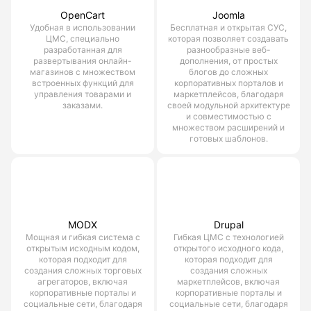
OpenCart
Joomla
Удобная в использовании
Бесплатная и открытая СУС,
ЦМС, специально
которая позволяет создавать
разработанная для
разнообразные веб-
развертывания онлайн-
дополнения, от простых
магазинов с множеством
блогов до сложных
встроенных функций для
корпоративных порталов и
управления товарами и
маркетплейсов, благодаря
заказами.
своей модульной архитектуре
и совместимостью с
множеством расширений и
готовых шаблонов.
MODX
Drupal
Мощная и гибкая система с
Гибкая ЦМС с технологией
открытым исходным кодом,
открытого исходного кода,
которая подходит для
которая подходит для
создания сложных торговых
создания сложных
агрегаторов, включая
маркетплейсов, включая
корпоративные порталы и
корпоративные порталы и
социальные сети, благодаря
социальные сети, благодаря