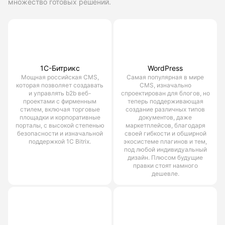
множество готовых решений.
1С-Битрикс
WordPress
Мощная российская CMS,
Самая популярная в мире
которая позволяет создавать
CMS, изначально
и управлять b2b веб-
спроектирован для блогов, но
проектами с фирменным
теперь поддерживающая
стилем, включая торговые
создание различных типов
площадки и корпоративные
документов, даже
порталы, с высокой степенью
маркетплейсов, благодаря
безопасности и изначальной
своей гибкости и обширной
поддержкой 1С Bitrix.
экосистеме плагинов и тем,
под любой индивидуальный
дизайн. Плюсом будущие
правки стоят намного
дешевле.