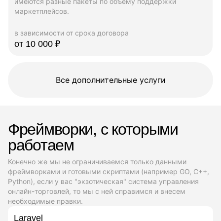
имеются разные пакеты по объему поддержки
маркетплейсов.
в зависимости от срока договора
от 10 000 ₽
Все дополнительные услуги
Фреймворки, с которыми
работаем
Конечно же мы не ограничиваемся только данными
фреймворками и готовыми скриптами (например GO, C++,
Python), если у вас "экзотическая" система управления
онлайн-торговлей, то мы с ней справимся и внесем
необходимые правки.
Laravel