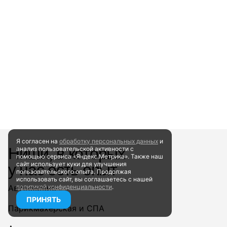
Я согласен на
обработку персональных данных
и
Ниши, в которых
анализ пользовательской активности
с
помощью сервиса «Яндекс.Метрика». Также наш
сайт
использует куки для улучшения
у нас есть опыт
пользовательского опыта.
Продолжая
использовать сайт, вы соглашаетесь
с нашей
Автосервис
политикой конфиденциальности
.
ПРИНЯТЬ
Парикмахерская и СПА