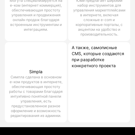
Могута специализируется на
Юми предлагает широкий
е-ком (интернет коммерция),
набор инструментов для
обеспечивающая простоту
управления маркетплейсами
управления и продвижения
в интернете, включая
онлайн продаж благодаря
сложные e-com и
встроенным инструментам и
корпоративные порталы, с
интеграциям.
акцентом на удобство и
производительность.
А также, самописные
CMS, которые создаются
при разработке
конкретного проекта
Simpla
Симпла сделана в основном
е-ком продуктов в интернете,
обеспечивающая простоту
работы с товарами благодаря
интуитивно понятной панели
управления, есть
предустановленное разное
оформление и возможность
редактирования из админки.