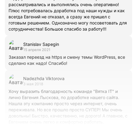
рассматривались и выполнялись очень оперативно!
Плюс потребовалась доработка под наши нужды и как
всегда Евгений не отказал, а сразу же пришел с
готовым решением. Однозначно могу посоветовать для
сотрудничества! Большое спасибо за работу!!!
Stanislav Sapegin
15 апреля 2021
Заказал переезд на https и смену темы WordPress, все
сделано как надо! Спасибо!
Nadezhda Viktorova
3 мая 2018
Хочу выразить благодарность команде "Вятка IT" и
лично Евгения Лыскова, по доработке нашего сайта.
Нашла эту компанию просто через интернет, очень
переживала. Но все прошло просто СУПЕР! Мы очень
довольны! Быстро, качественно, не дорого! А главное, с
Евгением очень легко и комфортно работать.
Рекомендую. И обязательно порекомендую компанию
"Вятка IT" своим друзьям!