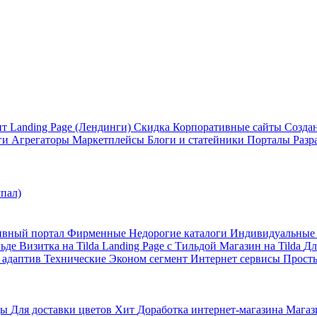
ит
Landing Page (Лендинги)
Скидка
Корпоративные сайты
Созда
ги
Агрегаторы
Маркетплейсы
Блоги и статейники
Порталы
Разр
упал)
ивный портал
Фирменные
Недорогие каталоги
Индивидуальны
льде
Визитка на Tilda
Landing Page с Тильдой
Магазин на Tilda
Дл
 адаптив
Технические
Эконом сегмент
Интернет сервисы
Просты
ды
Для доставки цветов
Хит
Доработка интернет-магазина
Магази