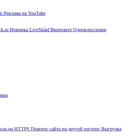
ds
Реклама на YouTube
ck.ru
Новинка
LiveSklad
Вконтакте
Одноклассники
лики
кола на HTTPS
Перенос сайта на другой хостинг
Выгрузка