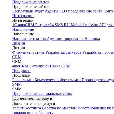
Продвижение сайтов
Продвижение сайтов
Бесплатный аудит
Аудиты
SEO продвижение сайта
Конте
Интеграции
Интеграции
1С
amoCRM
Битрикс24
SMS.RU
Mobidel.ru
Avito API для
Наполнение
Наполнение
Написание текстов
Администрирование
Новинка
Дизайн
Дизайн
Фирменный стиль
Разработка стикеров
Разработка логот
CRM
CRM
amoCRM
Битрикс 24
Пачка CRM
Продакшн
Продакшн
Food съемка
Коммерческая фотосъемка
Производство ау
SMM
SMM
Продвижение в социальных сетях
Дополнительные услуги
Дополнительные услуги
Услуги хостинга
Верстка по макетам
Восстановление tiu.
товаров по прайс листу