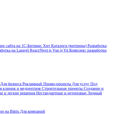
ние сайта на 1С-Битрикс
Хит
Каталоги (витрины)
Разработка
аботка на Laravel
React/Next.js
Vue.js
Yii
Комплекс разработки
е
Для бизнеса
Рекламный
Промо-проекты
Для услуг
Под
я клиник и медцентров
Строительные проекты
Создание и
е и легкие решения
Нестандартные и нетиповые
Личный
н на Bitrix
Для компаний