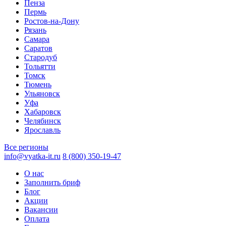
Пенза
Пермь
Ростов-на-Дону
Рязань
Самара
Саратов
Стародуб
Тольятти
Томск
Тюмень
Ульяновск
Уфа
Хабаровск
Челябинск
Ярославль
Все регионы
info@vyatka-it.ru
8 (800) 350-19-47
О нас
Заполнить бриф
Блог
Акции
Вакансии
Оплата