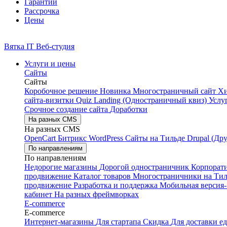
Гарантии
Рассрочка
Цены
Вятка IT
Веб-студия
Услуги и цены
Сайты
Сайты
Коробочное решение
Новинка
Многостраничный сайт
Х
сайта-визитки
Quiz Landing (Одностраничный квиз)
Услу
Срочное создание сайта
Доработки
На разных CMS
На разных CMS
OpenCart
Битрикс
WordPress
Сайты на Тильде
Drupal (Др
По направлениям
По направлениям
Недорогие магазины
Дорогой одностраничник
Корпорат
продвижение
Каталог товаров
Многостраничники на Ти
продвижение
Разработка и поддержка
Мобильная версия-
кабинет
На разных фреймворках
E-commerce
E-commerce
Интернет-магазины
Для стартапа
Скидка
Для доставки е