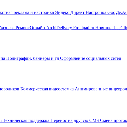
кстная реклама и настройка Яндекс Директ
Настройка Google.A
 бизнеса
РемонтОнлайн
ArchiDelivery
Frontpad.ru
Новинка
JustCli
ипа
Полиграфии, баннеры и тд
Оформление социальных сетей
диороликов
Коммерческая видеосъемка
Анимированные видеоро
ru
Техническая поддержка
Перенос на другую CMS
Смена прото