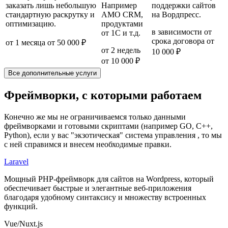
заказать лишь небольшую
Например
поддержки сайтов
стандартную раскрутку и
AMO CRM,
на Вордпресс.
оптимизацию.
продуктами
в зависимости от
от 1C и т.д.
срока договора
от
от 1 месяца
от 50 000 ₽
от 2 недель
10 000 ₽
от 10 000 ₽
Все дополнительные услуги
Фреймворки, с которыми работаем
Конечно же мы не ограничиваемся только данными
фреймворками и готовыми скриптами (например GO, C++,
Python), если у вас "экзотическая" система управления , то мы
с ней справимся и внесем необходимые правки.
Laravel
Мощный PHP-фреймворк для сайтов на Wordpress, который
обеспечивает быстрые и элегантные веб-приложения
благодаря удобному синтаксису и множеству встроенных
функций.
Vue/Nuxt.js