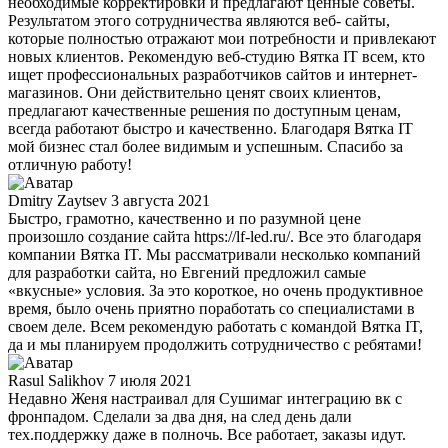
необходимые корректировки и предлагают ценные советы.
Результатом этого сотрудничества являются веб- сайты,
которые полностью отражают мои потребности и привлекают
новых клиентов. Рекомендую веб-студию Вятка IT всем, кто
ищет профессиональных разработчиков сайтов и интернет-
магазинов. Они действительно ценят своих клиентов,
предлагают качественные решения по доступным ценам,
всегда работают быстро и качественно. Благодаря Вятка IT
мой бизнес стал более видимым и успешным. Спасибо за
отличную работу!
Dmitry Zaytsev
3 августа 2021
Быстро, грамотно, качественно и по разумной цене
произошло создание сайта https://lf-led.ru/. Все это благодаря
компании Вятка IT. Мы рассматривали несколько компаний
для разработки сайта, но Евгений предложил самые
«вкусные» условия. За это короткое, но очень продуктивное
время, было очень приятно поработать со специалистами в
своем деле. Всем рекомендую работать с командой Вятка IT,
да и мы планируем продолжить сотрудничество с ребятами!
Rasul Salikhov
7 июля 2021
Недавно Женя настраивал для Сушимаг интеграцию вк с
фронпадом. Сделали за два дня, на след день дали
тех.поддержку даже в полночь. Все работает, заказы идут.