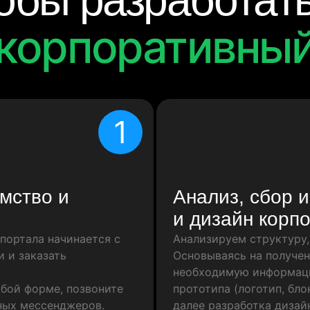
тобы разработат
корпоративный
1
мство и
Анализ, сбор 
и дизайн корп
портала начинается с
Анализируем структуру,
и и заказать
Основываясь на получе
необходимую информацию
юбой форме, позвоните
прототипа (логотип, бло
ных мессенджеров.
далее разработка дизай