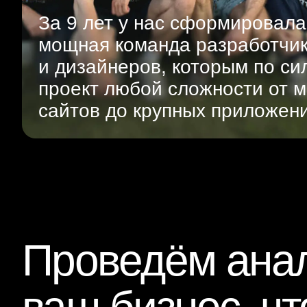
За 9 лет у нас сформировала
мощная команда разработчи
и дизайнеров, которым по си
проект любой сложности от м
сайтов до крупных приложен
Проведём анал