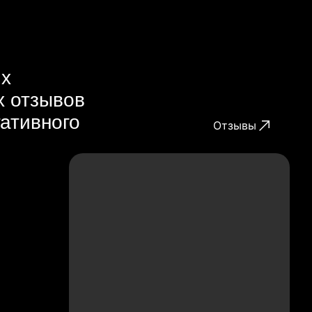
их
х отзывов
гативного
Отзывы