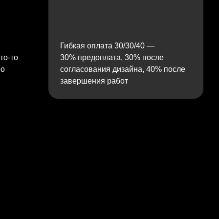
Гибкая оплата 30/30/40 —
то‑то
30% предоплата, 30% после
ро
согласования дизайна, 40% после
завершения работ