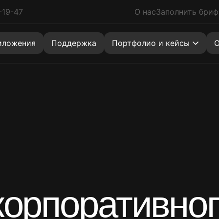
-19-47
О нас
Заполнить бриф
знакомлен с политикой
персональных данных
иложения
Поддержка
Портфолио и кейсы
О
Сайты
Коробочное решение
Новинка
Многостраничный сайт
Хит
Landing Page (Лендинги)
Скидка
Корпоративные сайты
Создание сайта на 1С-Битрикс
Хит
Каталоги (витрины)
Разработка сайта-визитки
Quiz Landing (Одностраничный квиз)
корпоративно
Услуги
Агрегаторы
Маркетплейсы