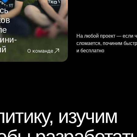
сь
ков
ле
На любой проект — если ч
ини-
сломается, починим быст
ий
О команде
и бесплатно
итику, изучим