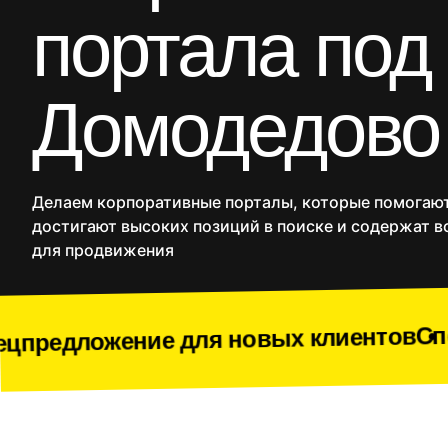
CRM
портала под
Продакшн
SMM
Домодедово
Дополнительные услуг
Сайты
Интернет
Делаем корпоративные порталы, которые помогают
достигают высоких позиций в поиске и содержат в
для продвижения
Спецпредложени
е для новых клиентов