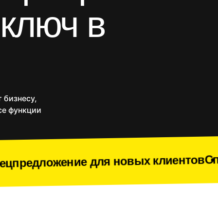
 ключ в
Блоги и статейники
Порталы
Разработка на Laravel
React/Next.js
Vue.js
и
Yii
Комплекс разработки
-магазины
Приложения
SEO продвижение
Веб
Срочное создание сайта
 бизнесу,
Доработки
се функции
Спецпредложени
е для новых клиентов