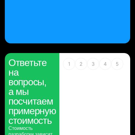
Ответьте
1
2
3
4
5
на
вопросы,
а мы
посчитаем
примерную
стоимость
Стоимость
разработки зависит