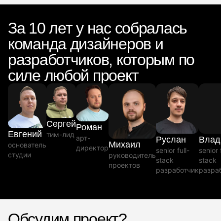
За 10 лет у нас собралась
команда дизайнеров и
разработчиков, которым по
силе любой проект
Сергей
Роман
Евгений
тим-лид
арт-
Руслан
Влад
Михаил
основатель
директор
senior full-
senior 
студии
руководитель
stack
stack
проектов
разработчик
разра
Обсудим проект?