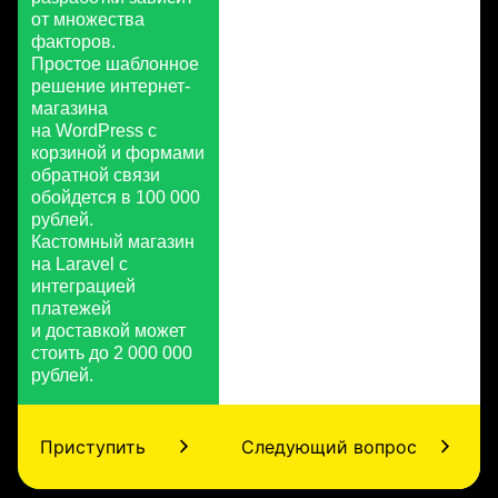
от множества
факторов.
Простое шаблонное
решение интернет-
магазина
на WordPress с
корзиной и формами
обратной связи
обойдется в 100 000
рублей.
Кастомный магазин
на Laravel с
интеграцией
платежей
и доставкой может
стоить до 2 000 000
рублей.
Приступить
Следующий вопрос