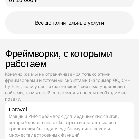
Все дополнительные услуги
Фреймворки, с которыми
работаем
Конечно же мы не ограничиваемся только этими
фреймворками и готовыми скриптами (например GO, C++,
Python), если у вас "экзотическая" система управления
сайтами, то мы с ней справимся и внесем необходимые
правки.
Laravel
Мощный PHP-фреймворк для медицинских сайтов,
который обеспечивает быстрые и элегантные веб-
приложения благодаря удобному синтаксису и
множеству встроенных функций.