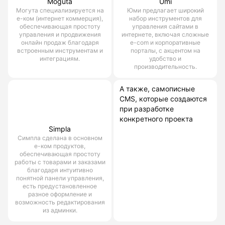
Moguta
Umi
Могута специализируется на
Юми предлагает широкий
е-ком (интернет коммерция),
набор инструментов для
обеспечивающая простоту
управления сайтами в
управления и продвижения
интернете, включая сложные
онлайн продаж благодаря
e-com и корпоративные
встроенным инструментам и
порталы, с акцентом на
интеграциям.
удобство и
производительность.
А также, самописные
CMS, которые создаются
при разработке
конкретного проекта
Simpla
Симпла сделана в основном
е-ком продуктов,
обеспечивающая простоту
работы с товарами и заказами
благодаря интуитивно
понятной панели управления,
есть предустановленное
разное оформление и
возможность редактирования
из админки.