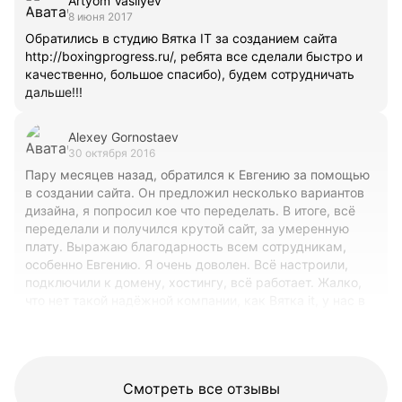
Artyom Vasilyev
8 июня 2017
Обратились в студию Вятка IT за созданием сайта
http://boxingprogress.ru/, ребята все сделали быстро и
качественно, большое спасибо), будем сотрудничать
дальше!!!
Alexey Gornostaev
30 октября 2016
Пару месяцев назад, обратился к Евгению за помощью
в создании сайта. Он предложил несколько вариантов
дизайна, я попросил кое что переделать. В итоге, всё
переделали и получился крутой сайт, за умеренную
плату. Выражаю благодарность всем сотрудникам,
особенно Евгению. Я очень доволен. Всё настроили,
подключили к домену, хостингу, всё работает. Жалко,
что нет такой надёжной компании, как Вятка it, у нас в
Санкт-Петербурге, а то отнёс бы ребятам свои
ноутбуки на ремонт и профилактику.
Смотреть все отзывы