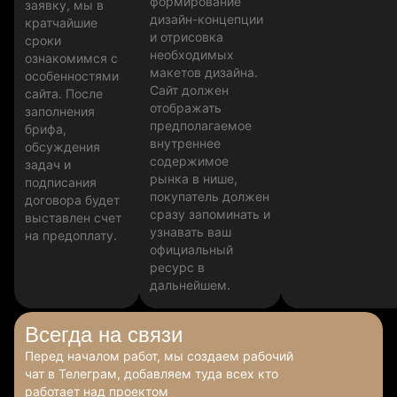
формирование
заявку, мы в
дизайн-концепции
кратчайшие
и отрисовка
сроки
необходимых
ознакомимся с
макетов дизайна.
особенностями
Сайт должен
сайта. После
отображать
заполнения
предполагаемое
брифа,
внутреннее
обсуждения
содержимое
задач и
рынка в нише,
подписания
покупатель должен
договора будет
сразу запоминать и
выставлен счет
узнавать ваш
на предоплату.
официальный
ресурс в
дальнейшем.
Всегда
на связи
Перед началом работ, мы создаем рабочий
чат в Телеграм, добавляем туда всех кто
работает над проектом