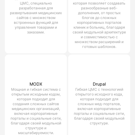
ЦМС, специально
которая позволяет создавать
разработанная для
разнообразные веб-
развертывания медицинских
дополнения, от простых
сайтов с множеством
блогов до сложных
встроенных функций для
корпоративных порталов
управления товарами и
клиник и больниц, благодаря
заказами.
своей модульной архитектуре
и совместимостью с
множеством расширений и
готовых шаблонов.
MODX
Drupal
Мощная и гибкая система с
Гибкая ЦМС с технологией
открытым исходным кодом,
открытого исходного кода,
которая подходит для
которая подходит для
создания сложных сайтов
сложных мед-порталов,
медицинских организаций,
включая корпоративные
включая корпоративные
порталы и социальные сети,
порталы и социальные сети,
благодаря своей модульной
благодаря своей модульной
структуре.
структуре и
масштабируемости.