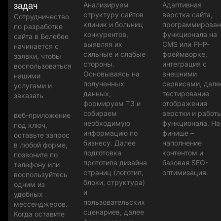
Анализируем
Адаптивная
задач
структуру сайтов
верстка сайта,
Сотрудничество
клиник и больниц
программирован
по разработке
конкурентов,
функционала на
сайта в Белебее
выявляя их
CMS или PHP-
начинается с
сильные и слабые
фреймворке,
заявки, чтобы
стороны.
интеграция с
воспользоваться
Основываясь на
внешними
нашими
полученных
сервисами, дале
услугами и
данных,
тестирование
заказать
формируем ТЗ и
отображения
собираем
верстки и работ
веб-приложение
необходимую
функционала. На
под ключ,
информацию по
финише –
оставьте запрос
бизнесу. Далее
наполнение
в любой форме,
подготовка
контентом и
позвоните по
прототипа дизайна
базовая SEO-
телефону или
страниц (логотип,
оптимизация.
воспользуйтесь
блоки, структура)
одним из
и
удобных
пользовательских
мессенджеров.
сценариев, далее
Когда оставите