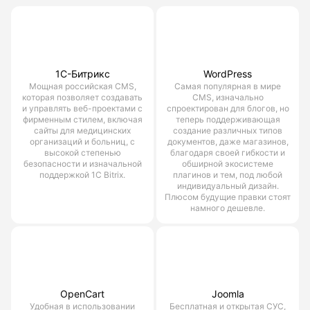
1С-Битрикс
WordPress
Мощная российская CMS,
Самая популярная в мире
которая позволяет создавать
CMS, изначально
и управлять веб-проектами с
спроектирован для блогов, но
фирменным стилем, включая
теперь поддерживающая
сайты для медицинских
создание различных типов
организаций и больниц, с
документов, даже магазинов,
высокой степенью
благодаря своей гибкости и
безопасности и изначальной
обширной экосистеме
поддержкой 1С Bitrix.
плагинов и тем, под любой
индивидуальный дизайн.
Плюсом будущие правки стоят
намного дешевле.
OpenCart
Joomla
Удобная в использовании
Бесплатная и открытая СУС,