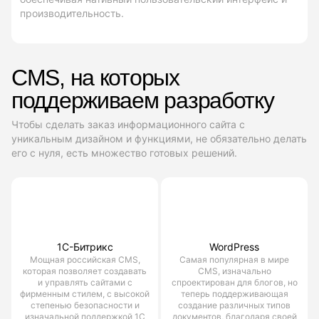
производительность.
CMS, на которых
поддерживаем разработку
Чтобы сделать заказ информационного сайта с
уникальным дизайном и функциями, не обязательно делать
его с нуля, есть множество готовых решений.
1С-Битрикс
WordPress
Мощная российская CMS,
Самая популярная в мире
которая позволяет создавать
CMS, изначально
и управлять сайтами с
спроектирован для блогов, но
фирменным стилем, с высокой
теперь поддерживающая
степенью безопасности и
создание различных типов
изначальной поддержкой 1С
документов, благодаря своей