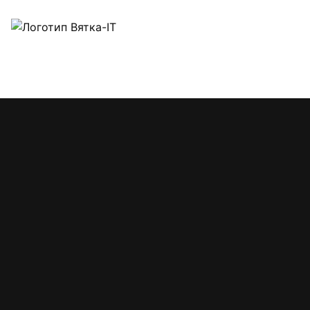
Обсудить
Вятка IT
Согласен с обработкой моих персональных данных и о
проект
Веб-студия
Услуги и цены
Приложения
Поддержка
Портфо
Главная
Услуги
Создание информационного сайта под ключ в Барнауле