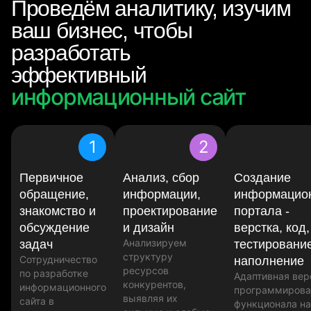
Проведём аналитику, изучим
ваш бизнес, чтобы
разработать
эффективный
информационный сайт
1
2
Первичное
Анализ, сбор
Создание
обращение,
информации,
информацио
знакомство и
проектирование
портала -
обсуждение
и дизайн
верстка, код,
Анализируем
задач
тестировани
структуру
Сотрудничество
наполнение
ресурсов
по разработке
Адаптивная вер
конкурентов,
информационного
программирова
выявляя их
сайта в
функционала н