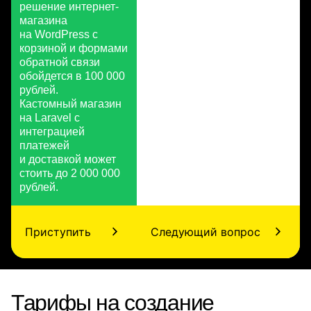
решение интернет-
магазина
на WordPress с
корзиной и формами
обратной связи
обойдется в 100 000
рублей.
Кастомный магазин
на Laravel с
интеграцией
платежей
и доставкой может
стоить до 2 000 000
рублей.
Приступить
Следующий вопрос
Тарифы на создание