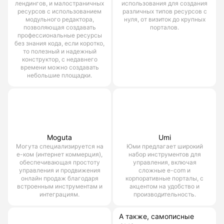
лендингов, и малостраничных
использования для создания
ресурсов с использованием
различных типов ресурсов с
модульного редактора,
нуля, от визиток до крупных
позволяющая создавать
порталов.
профессиональные ресурсы
без знания кода, если коротко,
то полезный и надежный
конструктор, с недавнего
времени можно создавать
небольшие площадки.
Moguta
Umi
Могута специализируется на
Юми предлагает широкий
е-ком (интернет коммерция),
набор инструментов для
обеспечивающая простоту
управления, включая
управления и продвижения
сложные e-com и
онлайн продаж благодаря
корпоративные порталы, с
встроенным инструментам и
акцентом на удобство и
интеграциям.
производительность.
А также, самописные