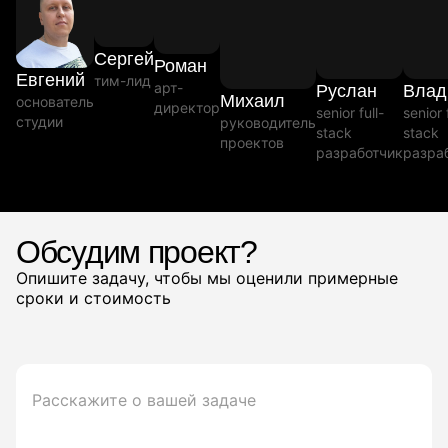
Сергей
Роман
Евгений
тим-лид
арт-
Руслан
Влад
Михаил
основатель
директор
senior full-
senior 
студии
руководитель
stack
stack
проектов
разработчик
разра
Обсудим проект?
Опишите задачу, чтобы мы оценили примерные
сроки и стоимость