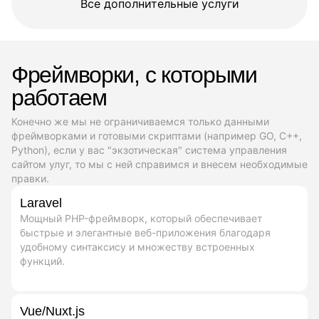
Все дополнительные услуги
Фреймворки, с которыми
работаем
Конечно же мы не ограничиваемся только данными
фреймворками и готовыми скриптами (например GO, C++,
Python), если у вас "экзотическая" система управления
сайтом улуг, то мы с ней справимся и внесем необходимые
правки.
Laravel
Мощный PHP-фреймворк, который обеспечивает
быстрые и элегантные веб-приложения благодаря
удобному синтаксису и множеству встроенных
функций.
Vue/Nuxt.js