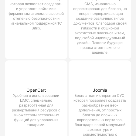
которая позволяет создавать
CMS, изначально
и управлять сайтами с
спроектирован для блогов, но
фирменным стилем, с высокой
теперь поддерживающая
степенью безопасности и
создание различных типов
изначальной поддержкой 1С
документов, благодаря своей
Bitrix.
гибкости и обширной
экосистеме плагинов и тем,
под любой индивидуальный
дизайн. Плюсом будущие
правки стоят намного
дешевле.
OpenCart
Joomla
Удобная в использовании
Бесплатная и открытая СУС,
ЦМС, специально
которая позволяет создавать
разработанная для
разнообразные веб-
развертывания ресурсов с
дополнения, от простых
множеством встроенных
блогов до сложных
функций для управления
корпоративных порталов,
товарами.
благодаря своей модульной
архитектуре и
совместимостью с