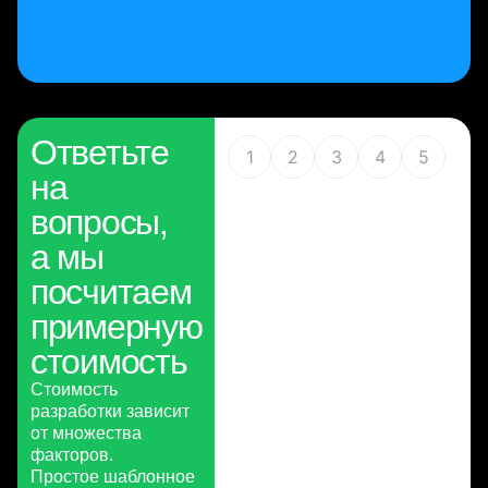
Ответьте
1
2
3
4
5
на
вопросы,
а мы
посчитаем
примерную
стоимость
Стоимость
разработки зависит
от множества
факторов.
Простое шаблонное