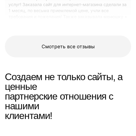
услуг! Заказала сайт для интернет-магазина сделали за
1 месяц, по весьма приемлемой цене, учли все
требования и пожелания! Также заказывала менюшку +
аватар для инет магазина в VK, сделали все за вечер!
Оооочень довольна! Всем советую! 👍😊
Смотреть все отзывы
Создаем не только сайты, а
ценные
партнерские отношения с
нашими
клиентами!