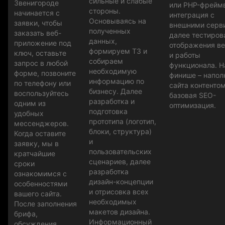
сильные и слабые
Звенигороде
или PHP-фрейм
стороны.
начинается с
интеграция с
Основываясь на
заявки, чтобы
внешними серв
полученных
заказать веб-
далее тестиров
данных,
приложение под
отображения в
формируем ТЗ и
ключ, оставьте
и работы
собираем
запрос в любой
функционала. Н
необходимую
форме, позвоните
финише – напол
информацию по
по телефону или
сайта контентом
бизнесу. Далее
воспользуйтесь
базовая SEO-
разработка и
одним из
оптимизация.
подготовка
удобных
прототипа (логотип,
мессенджеров.
блоки, структура)
Когда оставите
и
заявку, мы в
пользовательских
кратчайшие
сценариев, далее
сроки
разработка
ознакомимся с
дизайн-концепции
особенностями
и отрисовка всех
вашего сайта.
необходимых
После заполнения
макетов дизайна.
брифа,
Информационный
обсуждения