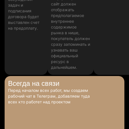
сайт должен
задач и
отображать
подписания
предполагаемое
договора будет
внутреннее
выставлен счет
содержимое
на предоплату.
рынка в нише,
покупатель должен
сразу запоминать и
узнавать ваш
официальный
ресурс в
дальнейшем.
Всегда
на связи
Перед началом всех работ, мы создаем
рабочий чат в Телеграм, добавляем туда
всех кто работет над проектом