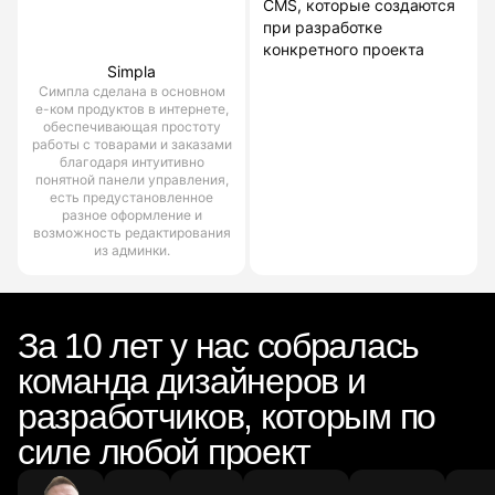
CMS, которые создаются
при разработке
конкретного проекта
Simpla
Симпла сделана в основном
е-ком продуктов в интернете,
обеспечивающая простоту
работы с товарами и заказами
благодаря интуитивно
понятной панели управления,
есть предустановленное
разное оформление и
возможность редактирования
из админки.
За 10 лет у нас собралась
команда дизайнеров и
разработчиков, которым по
силе любой проект