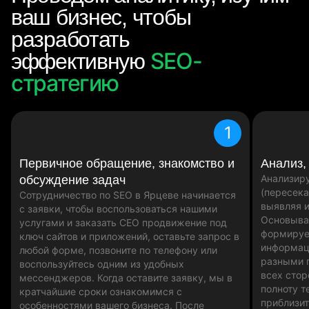
ваш бизнес, чтобы
разработать
SEO-
эффективную
стратегию
1
Первичное обращение, знакомство и
Анализ,
Анализир
обсуждение задач
(пересека
Сотрудничество по SEO в Ярцеве начинается
выявляя и
с заявки, чтобы воспользоваться нашими
Основыва
услугами и заказать СЕО продвижение под
формируе
ключ сайтов и приложений, оставьте запрос в
информац
любой форме, позвоните по телефону или
разными 
воспользуйтесь одним из удобных
всех стор
мессенджеров. Когда оставите заявку, мы в
полноту т
кратчайшие сроки ознакомимся с
приблизит
особенностями вашего бизнеса. После