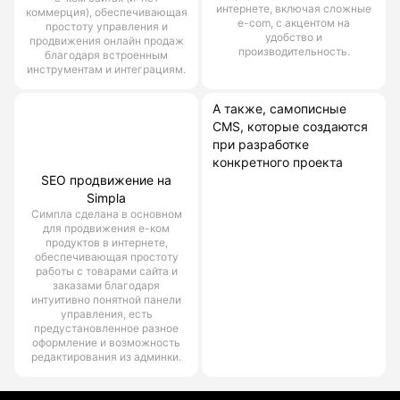
интернете, включая сложные
коммерция), обеспечивающая
e-com, с акцентом на
простоту управления и
удобство и
продвижения онлайн продаж
производительность.
благодаря встроенным
инструментам и интеграциям.
А также, самописные
CMS, которые создаются
при разработке
конкретного проекта
SEO продвижение на
Simpla
Симпла сделана в основном
для продвижения е-ком
продуктов в интернете,
обеспечивающая простоту
работы с товарами сайта и
заказами благодаря
интуитивно понятной панели
управления, есть
предустановленное разное
оформление и возможность
редактирования из админки.