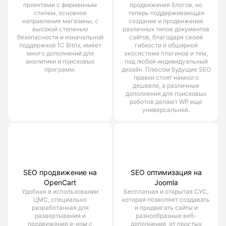
проектами с фирменным
продвижения блогов, но
стилем, основное
теперь поддерживающая
направление магазины, с
создание и продвижение
высокой степенью
различных типов документов
безопасности и изначальной
сайтов, благодаря своей
поддержкой 1С Bitrix, имеет
гибкости и обширной
много дополнений для
экосистеме плагинов и тем,
аналитики и поисковых
под любой индивидуальный
программ.
дизайн. Плюсом будущие SEO
правки стоят намного
дешевле, а различные
дополнения для поисковых
роботов делают WP еще
универсальней.
SEO продвижение на
SEO оптимизация на
OpenCart
Joomla
Удобная в использовании
Бесплатная и открытая СУС,
ЦМС, специально
которая позволяет создавать
разработанная для
и продвигать сайты и
развертывания и
разнообразные веб-
продвижения е-ком с
дополнения, от простых