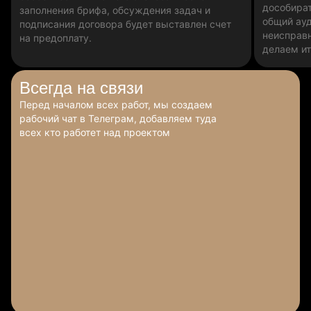
дособират
заполнения брифа, обсуждения задач и
общий ау
подписания договора будет выставлен счет
неисправн
на предоплату.
делаем ит
Всегда
на связи
Перед началом всех работ, мы создаем
рабочий чат в Телеграм, добавляем туда
всех кто работет над проектом