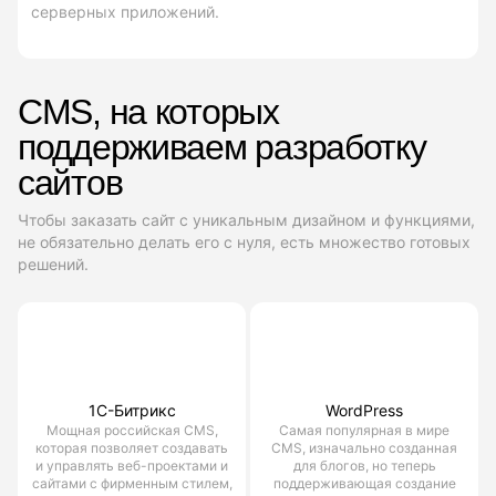
серверных приложений.
CMS, на которых
поддерживаем разработку
сайтов
Чтобы заказать сайт с уникальным дизайном и функциями,
не обязательно делать его с нуля, есть множество готовых
решений.
1С-Битрикс
WordPress
Мощная российская CMS,
Самая популярная в мире
которая позволяет создавать
CMS, изначально созданная
и управлять веб-проектами и
для блогов, но теперь
сайтами с фирменным стилем,
поддерживающая создание