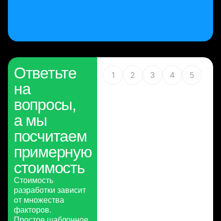
Ответьте
1
2
3
4
5
на
вопросы,
а мы
посчитаем
примерную
стоимость
Стоимость
разработки зависит
от множества
факторов.
Простое шаблонное