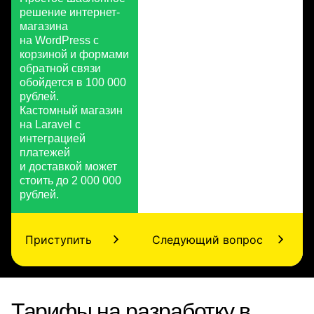
решение интернет-
магазина
на WordPress с
корзиной и формами
обратной связи
обойдется в 100 000
рублей.
Кастомный магазин
на Laravel с
интеграцией
платежей
и доставкой может
стоить до 2 000 000
рублей.
Приступить
Следующий вопрос
Тарифы на разработку в