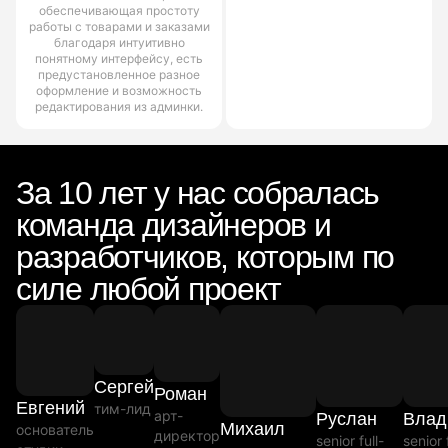
обеспечивающая простоту
работы с товарами и заказами
благодаря интуитивно
понятному интерфейсу, есть
предустановленное разное
оформление и возможность
редактирования из админки.
За 10 лет у нас собралась
команда дизайнеров и
разработчиков, которым по
силе любой проект
Сергей
Роман
Евгений
тим-лид
арт-
Руслан
Влад
Михаил
основатель
директор
senior full-
senior 