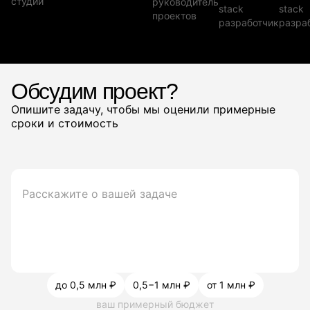
студии
руководитель
stack
stack
проектов
разработчик
разра
Обсудим проект?
Опишите задачу, чтобы мы оценили примерные
сроки и стоимость
до 0,5 млн ₽
0,5−1 млн ₽
от 1 млн ₽
ваш примерный бюджет