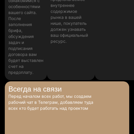
ознакомимся с
внутреннее
особенностями
содержимое
вашего сайта.
рынка в вашей
После
нише, покупатель
заполнения
должен узнавать
брифа,
ваш официальный
обсуждения
ресурс.
задач и
подписания
договора вам
будет выставлен
счет на
предоплату.
Всегда
на связи
Перед началом всех работ, мы создаем
рабочий чат в Телеграм, добавляем туда
всех кто будет работать над проектом