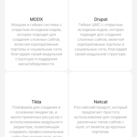
MODX
Drupal
Мощная и гибкая система с
Гибкая ЦМС с открытым
открытым исходным кодом,
исходным кодом, которая
которая подходит для
подходит для создания
создания сложных сайтов,
сложных сайтов, включая
включая корпоративные
корпоративные порталы и
порталы и социальные сети,
социальные сети, благодаря
благодаря своей модульной
своей модульной структуре.
структуре и поддержке
масштабируемости.
Tilda
Netcat
Платформа для создания в
Российский продукт, который
основном лендингов, и
предлагает простоту
малостраничных ресурсов с
использования для создания
использованием модульного
различных типов сайтов с
редактора, позволяющая
нуля, от визиток до крупных
создавать профессиональные
порталов.
сайты без знания кода, если