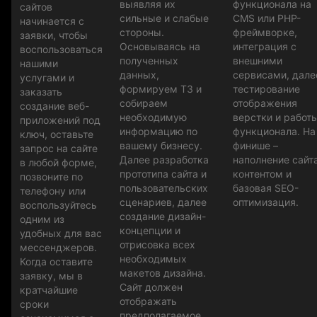
выявляя их
функционала на
сайтов
сильные и слабые
CMS или PHP-
начинается с
стороны.
фреймворке,
заявки, чтобы
Основываясь на
интеграция с
воспользоваться
полученных
внешними
нашими
данных,
сервисами, дале
услугами и
формируем ТЗ и
тестирование
заказать
собираем
отображения
создание веб-
необходимую
верстки и работ
приложений под
информацию по
функционала. На
ключ, оставьте
вашему бизнесу.
финише –
запрос на сайте
Далее разработка
наполнение сайт
в любой форме,
прототипа сайта и
контентом и
позвоните по
пользовательских
базовая SEO-
телефону или
сценариев, далее
оптимизация.
воспользуйтесь
создание дизайн-
одним из
концепции и
удобных для вас
отрисовка всех
мессенджеров.
необходимых
Когда оставите
макетов дизайна.
заявку, мы в
Сайт должен
кратчайшие
отображать
сроки
предполагаемое