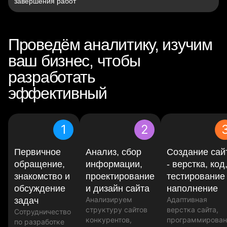
завершения работ
Проведём аналитику, изучим
ваш бизнес, чтобы
разработать
эффективный
сайт
1
2
Первичное
Анализ, сбор
Создание сай
обращение,
информации,
- верстка, код
знакомство и
проектирование
тестирование
обсуждение
и дизайн сайта
наполнение
Анализируем
Адаптивная
задач
структуру сайтов
верстка сайта,
Сотрудничество
конкурентов,
программирован
по разработке