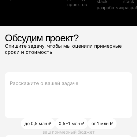
stack
stack
проектов
разработчик
разра
Обсудим проект?
Опишите задачу, чтобы мы оценили примерные
сроки и стоимость
до 0,5 млн ₽
0,5−1 млн ₽
от 1 млн ₽
ваш примерный бюджет