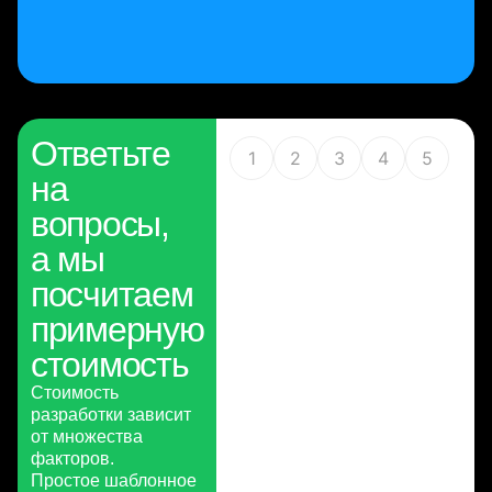
Ответьте
1
2
3
4
5
на
вопросы,
а мы
посчитаем
примерную
стоимость
Стоимость
разработки зависит
от множества
факторов.
Простое шаблонное