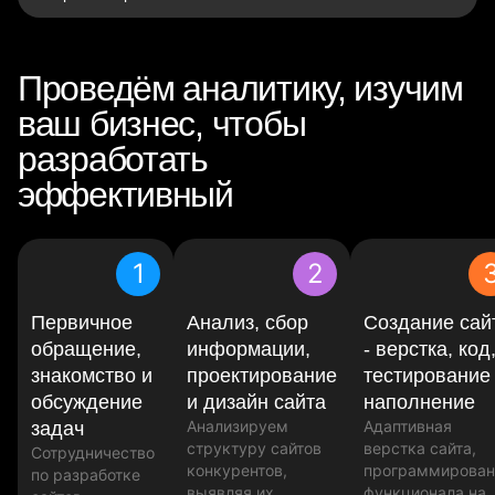
Проведём аналитику, изучим
ваш бизнес, чтобы
разработать
эффективный
сайт
1
2
Первичное
Анализ, сбор
Создание сай
обращение,
информации,
- верстка, код
знакомство и
проектирование
тестирование
обсуждение
и дизайн сайта
наполнение
Анализируем
Адаптивная
задач
структуру сайтов
верстка сайта,
Сотрудничество
конкурентов,
программирован
по разработке
выявляя их
функционала на