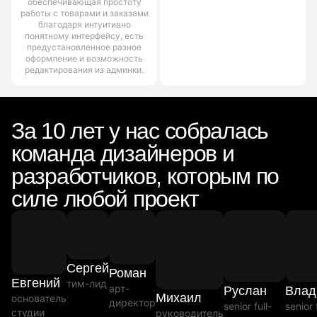
обеспечивающая простоту
работы с товарами и заказами
благодаря интуитивно
понятному интерфейсу, есть
предустановленное разное
оформление и возможность
редактирования из админки.
За 10 лет у нас собралась
команда дизайнеров и
разработчиков, которым по
силе любой проект
Сергей
Роман
Евгений
тим-лид
арт-
Руслан
Влад
Михаил
основатель
директор
senior full-
senior 
студии
руководитель