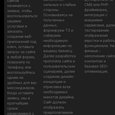
сайтов
сильные и слабые
CMS или PHP-
начинается с
стороны.
фреймворке,
заявки, чтобы
Основываясь на
интеграция с
воспользоваться
полученных
внешними
нашими
данных,
сервисами, дале
услугами и
формируем ТЗ и
тестирование
заказать
собираем
отображения
создание веб-
необходимую
верстки и работ
приложений под
информацию по
функционала. На
ключ, оставьте
вашему бизнесу.
финише –
запрос на сайте
Далее разработка
наполнение сайт
в любой форме,
прототипа сайта и
контентом и
позвоните по
пользовательских
базовая SEO-
телефону или
сценариев, далее
оптимизация.
воспользуйтесь
создание дизайн-
одним из
концепции и
удобных для вас
отрисовка всех
мессенджеров.
необходимых
Когда оставите
макетов дизайна.
заявку, мы в
Сайт должен
кратчайшие
отображать
сроки
предполагаемое
ознакомимся с