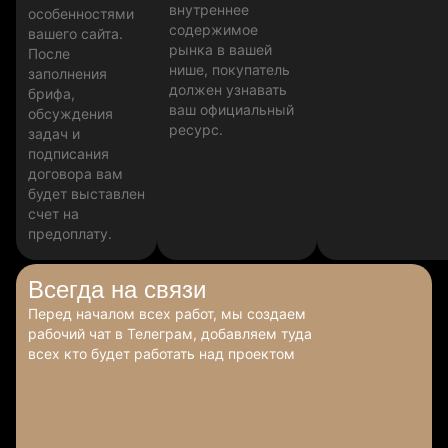
внутреннее
особенностями
содержимое
вашего сайта.
рынка в вашей
После
нише, покупатель
заполнения
должен узнавать
брифа,
ваш официальный
обсуждения
ресурс.
задач и
подписания
договора вам
будет выставлен
счет на
предоплату.
Всегда
на связи
Перед началом всех работ, мы создаем
рабочий чат в Телеграм, добавляем туда
всех кто будет работать над проектом