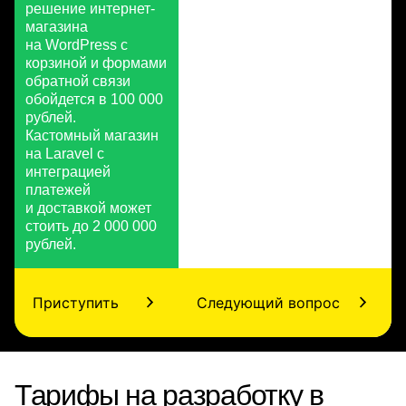
решение интернет-
магазина
на WordPress с
корзиной и формами
обратной связи
обойдется в 100 000
рублей.
Кастомный магазин
на Laravel с
интеграцией
платежей
и доставкой может
стоить до 2 000 000
рублей.
Приступить
Следующий вопрос
Тарифы на разработку в