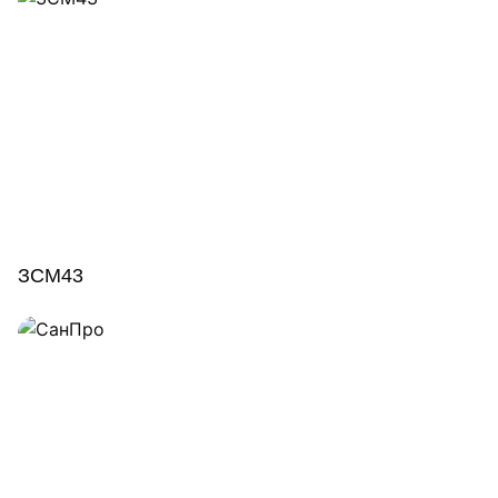
ЗСМ43