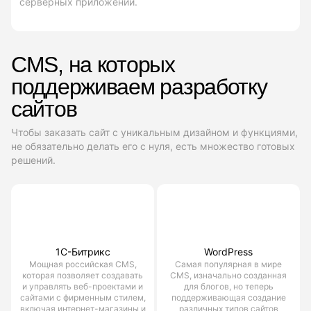
серверных приложений.
CMS, на которых
поддерживаем разработку
сайтов
Чтобы заказать сайт с уникальным дизайном и функциями,
не обязательно делать его с нуля, есть множество готовых
решений.
1С-Битрикс
WordPress
Мощная российская CMS,
Самая популярная в мире
которая позволяет создавать
CMS, изначально созданная
и управлять веб-проектами и
для блогов, но теперь
сайтами с фирменным стилем,
поддерживающая создание
включая интернет-магазины и
различных типов сайтов