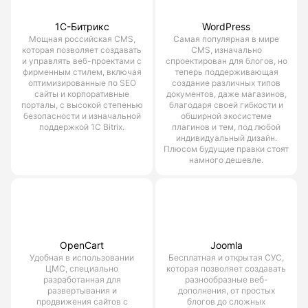
1С-Битрикс
WordPress
Мощная российская CMS,
Самая популярная в мире
которая позволяет создавать
CMS, изначально
и управлять веб-проектами с
спроектирован для блогов, но
фирменным стилем, включая
теперь поддерживающая
оптимизированные по SEO
создание различных типов
сайты и корпоративные
документов, даже магазинов,
порталы, с высокой степенью
благодаря своей гибкости и
безопасности и изначальной
обширной экосистеме
поддержкой 1С Bitrix.
плагинов и тем, под любой
индивидуальный дизайн.
Плюсом будущие правки стоят
намного дешевле.
OpenCart
Joomla
Удобная в использовании
Бесплатная и открытая СУС,
ЦМС, специально
которая позволяет создавать
разработанная для
разнообразные веб-
развертывания и
дополнения, от простых
продвижения сайтов с
блогов до сложных