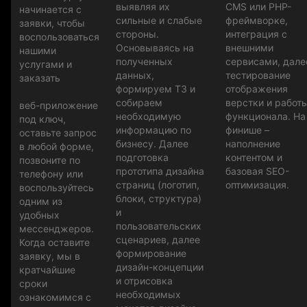
выявляя их
CMS или PHP-
начинается с
сильные и слабые
фреймворке,
заявки, чтобы
стороны.
интеграция с
воспользоваться
Основываясь на
внешними
нашими
полученных
сервисами, дале
услугами и
данных,
тестирование
заказать
формируем ТЗ и
отображения
собираем
верстки и работ
веб-приложение
необходимую
функционала. На
под ключ,
информацию по
финише –
оставьте запрос
бизнесу. Далее
наполнение
в любой форме,
подготовка
контентом и
позвоните по
прототипа дизайна
базовая SEO-
телефону или
страниц (логотип,
оптимизация.
воспользуйтесь
блоки, структура)
одним из
и
удобных
пользовательских
мессенджеров.
сценариев, далее
Когда оставите
формирование
заявку, мы в
дизайн-концепции
кратчайшие
и отрисовка
сроки
необходимых
ознакомимся с