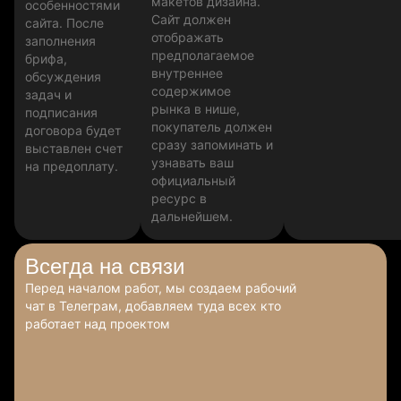
макетов дизайна.
особенностями
Сайт должен
сайта. После
отображать
заполнения
предполагаемое
брифа,
внутреннее
обсуждения
содержимое
задач и
рынка в нише,
подписания
покупатель должен
договора будет
сразу запоминать и
выставлен счет
узнавать ваш
на предоплату.
официальный
ресурс в
дальнейшем.
Всегда
на связи
Перед началом работ, мы создаем рабочий
чат в Телеграм, добавляем туда всех кто
работает над проектом