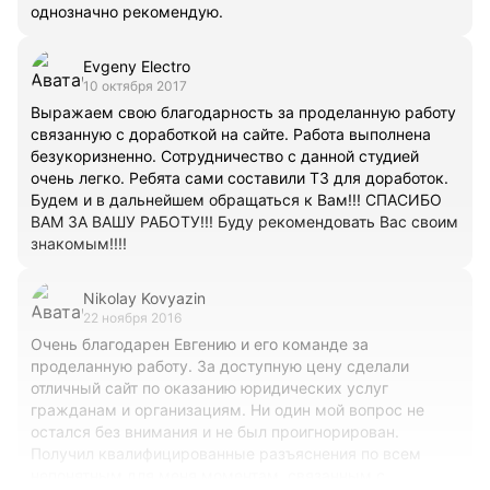
однозначно рекомендую.
Evgeny Electro
10 октября 2017
Выражаем свою благодарность за проделанную работу
связанную с доработкой на сайте. Работа выполнена
безукоризненно. Сотрудничество с данной студией
очень легко. Ребята сами составили ТЗ для доработок.
Будем и в дальнейшем обращаться к Вам!!! СПАСИБО
ВАМ ЗА ВАШУ РАБОТУ!!! Буду рекомендовать Вас своим
знакомым!!!!
Nikolay Kovyazin
22 ноября 2016
Очень благодарен Евгению и его команде за
проделанную работу. За доступную цену сделали
отличный сайт по оказанию юридических услуг
гражданам и организациям. Ни один мой вопрос не
остался без внимания и не был проигнорирован.
Получил квалифицированные разъяснения по всем
непонятным для меня моментам, связанным с