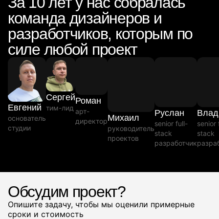
За 10 лет у нас собралась
команда дизайнеров и
разработчиков, которым по
силе любой проект
Сергей
Роман
Евгений
тим-лид
арт-
Руслан
Влад
Михаил
основатель
директор
senior full-
senior 
студии
руководитель
stack
stack
проектов
разработчик
разра
Обсудим проект?
Опишите задачу, чтобы мы оценили примерные
сроки и стоимость