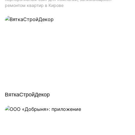
ремонтом квартир в Кирове
ВяткаСтройДекор