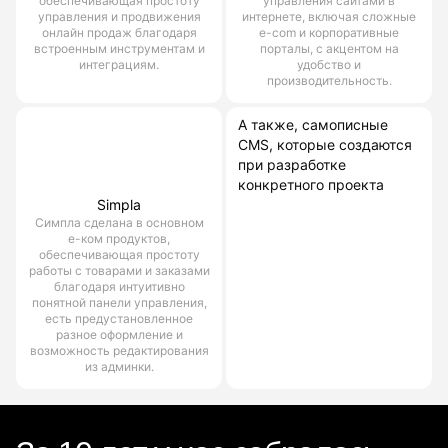
обеспечивающая простоту
управления сайтами в
управления и продвижения
интернете, включая сложные
онлайн продаж благодаря
e-com и корпоративные
встроенным инструментам и
порталы, с акцентом на
интеграциям.
удобство и
производительность.
А также, самописные
CMS, которые создаются
при разработке
конкретного проекта
Simpla
Симпла сделана в основном
е-ком продуктов,
обеспечивающая простоту
работы с товарами и заказами
благодаря интуитивно
понятной панели управления,
есть предустановленное
разное оформление и
возможность редактирования
из админки.