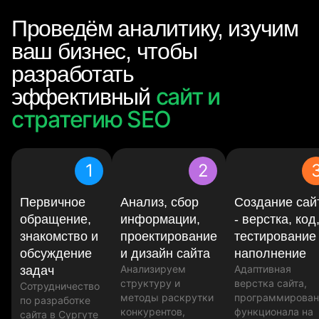
Проведём аналитику, изучим
ваш бизнес, чтобы
разработать
сайт и
эффективный
стратегию SEO
1
2
Первичное
Анализ, сбор
Создание сай
обращение,
информации,
- верстка, код
знакомство и
проектирование
тестирование
обсуждение
и дизайн сайта
наполнение
Анализируем
Адаптивная
задач
структуру и
верстка сайта,
Сотрудничество
методы раскрутки
программирован
по разработке
конкурентов,
функционала на
сайта в Сургуте