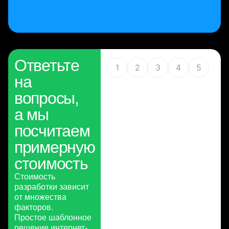
Ответьте
1
2
3
4
5
на
вопросы,
а мы
посчитаем
примерную
стоимость
Стоимость
разработки зависит
от множества
факторов.
Простое шаблонное
решение интернет-