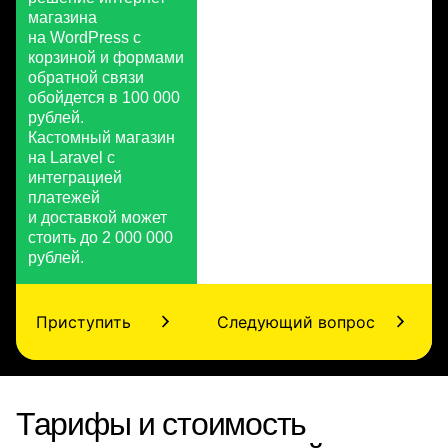
магазина
на WordPress с
корзиной и формами
обратной связи
обойдется в 100 000
рублей.
Кастомный магазин
на Laravel с
интеграцией
платежей
и доставкой может
стоить до 2 000 000
рублей.
Приступить
Следующий вопрос
Тарифы и стоимость