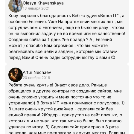
Olesya Khavanskaya
13 января 2021
Хочу выразить благодарность Веб -студии «Вятка IT” , а
особенно Евгению. Уже На протяжении многих лет , мы
сотрудничаем с Евгением , ещё не было ни разу , чтобы
он не выполнил задачу не во время или не качественно!
Создание сайта за 1 день ?не правда ? А , Евгений
может ) спасибо Вам огромное , что вы можете
реализовать все цели и задачи , которые мы ставим
перед Вами! Очень рады сотрудничеству с вами 😉
Artur Nechaev
20 ноября 2018
Ребята очень крутые! Знают свое дело. Раньше
обращался в другие конторы по созданию сайтов, мне
очень сложно угодить и меня постоянно что то не
устраивало)) В Вятка ИТ меня понимают с полуслова. 1)
В штате очень крутой дизайнер - сделали сайт без
единой правки! 2)Кодер - прикрутил на сайт плюшки, о
которых я и не знал, что так можно было, был приятно
удивлен по итогу. 3) Сделали сайт примерно в 3 раза
дешевле, чем мне предлагали в других местах. Если вы