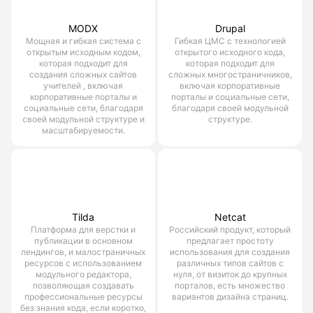
MODX
Drupal
Мощная и гибкая система с
Гибкая ЦМС с технологией
открытым исходным кодом,
открытого исходного кода,
которая подходит для
которая подходит для
создания сложных сайтов
сложных многостраничников,
учителей , включая
включая корпоративные
корпоративные порталы и
порталы и социальные сети,
социальные сети, благодаря
благодаря своей модульной
своей модульной структуре и
структуре.
масштабируемости.
Tilda
Netcat
Платформа для верстки и
Российский продукт, который
публикации в основном
предлагает простоту
лендингов, и малостраничных
использования для создания
ресурсов с использованием
различных типов сайтов с
модульного редактора,
нуля, от визиток до крупных
позволяющая создавать
порталов, есть множество
профессиональные ресурсы
вариантов дизайна страниц.
без знания кода, если коротко,