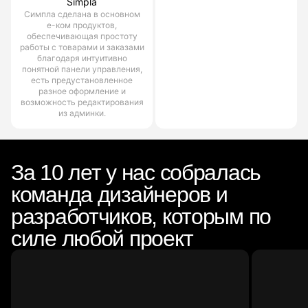
Simpla
Симпла сделана в основном
е-ком продуктов,
обеспечивающая простоту
работы с товарами и заказами
благодаря интуитивно
понятной панели управления,
есть предустановленное
разное оформление и
возможность редактирования
из админки.
За 10 лет у нас собралась
команда дизайнеров и
разработчиков, которым по
силе любой проект