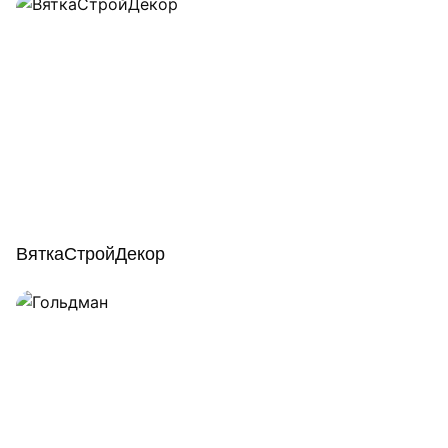
ВяткаСтройДекор