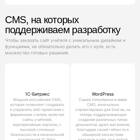
CMS, на которых
поддерживаем разработку
Чтобы заказать сайт учителя с уникальным дизайном и
функциями, не обязательно делать его с нуля, есть
множество готовых решений.
1С-Битрикс
WordPress
Мощная российская CMS,
Самая популярная в мире
которая позволяет создавать
CMS, изначально
и управлять веб-проектами с
спроектирован для блогов, но
фирменным стилем, включая
теперь поддерживающая
сайты учителей,
создание различных типов
корпоративные порталы, с
документов, даже магазинов,
высокой степенью
благодаря своей гибкости и
безопасности и изначальной
обширной экосистеме
поддержкой 1С Bitrix.
плагинов и тем, под любой