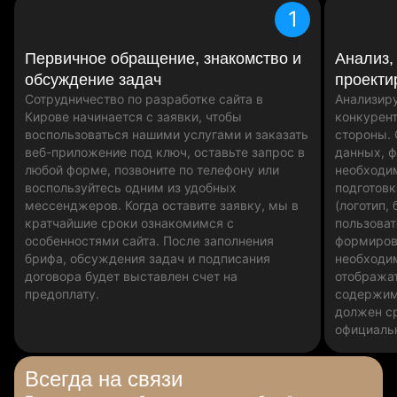
1
Первичное обращение, знакомство и
Анализ,
обсуждение задач
проекти
Сотрудничество по разработке сайта в
Анализиру
Кирове начинается с заявки, чтобы
конкурент
воспользоваться нашими услугами и заказать
стороны.
веб-приложение под ключ, оставьте запрос в
данных, 
любой форме, позвоните по телефону или
необходи
воспользуйтесь одним из удобных
подготовк
мессенджеров. Когда оставите заявку, мы в
(логотип, 
кратчайшие сроки ознакомимся с
пользоват
особенностями сайта. После заполнения
формиров
брифа, обсуждения задач и подписания
необходи
договора будет выставлен счет на
отобража
предоплату.
содержим
должен ср
официаль
Всегда
на связи