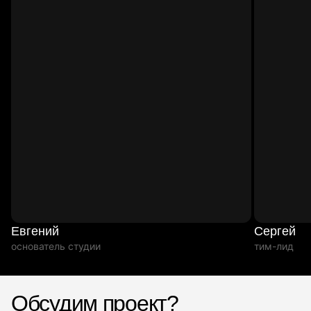
Евгений
Сергей
основатель студии
тим-лид
Обсудим проект?