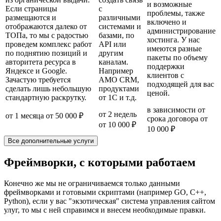
и возможные
Если страницы
с
проблемы, также
размещаются и
различными
включено и
отображаются далеко от
системами и
администрирование
ТОПа, то мы с радостью
базами, по
хостинга. У нас
проведем комплекс работ
API или
имеются разные
по поднятию позиций и
другим
пакеты по объему
авторитета ресурса в
каналам.
поддержки
Яндексе и Google.
Например
клиентов с
Зачастую требуется
AMO CRM,
подходящей для вас
сделать лишь небольшую
продуктами
ценой.
стандартную раскрутку.
от 1C и т.д.
в зависимости от
от 2 недель
от 1 месяца
от 50 000 ₽
срока договора
от
от 10 000 ₽
10 000 ₽
Все дополнительные услуги
Фреймворки, с которыми работаем
Конечно же мы не ограничиваемся только данными
фреймворками и готовыми скриптами (например GO, C++,
Python), если у вас "экзотическая" система управления сайтом
улуг, то мы с ней справимся и внесем необходимые правки.