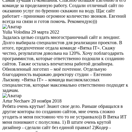
Самая лучшая IT-компания. Спасибо большое Евгению и его
команде за проделанную работу. Создали отличный сайт по
оказанию услуг по бурению скважин на воду. Щас сайт
работает - принимаю огромное количество звонков. Евгений
всегда на связи и готов помочь. Рекомендую)))
Yulia Volodina
29 марта 2022
Задалась целью создать многостраничный сайт и лендинг.
Долго выбирала специалистов для реализации проектов. В
итоге, предпочтение отдала команде «Вятка IT». Скажу
честно, результатом довольна на 120%. Хочу поблагодарить
программистов, которые ответственно подошли к созданию
сайтов. Также осталась впечатлена работой дизайнера.
Обновленный логотип – моё почтение. Отдельную
благодарность выражаю директору студии – Евгению
Лыскову. «Вятка IT» – команда высококлассных
специалистов, которые максимально ответственно подходят к
задачам.
Artur Nechaev
20 ноября 2018
Ребята очень крутые! Знают свое дело. Раньше обращался в
другие конторы по созданию сайтов, мне очень сложно
угодить и меня постоянно что то не устраивало)) В Вятка ИТ
меня понимают с полуслова. 1) В штате очень крутой
дизайнер - сделали сайт без единой правки! 2)Кодер -