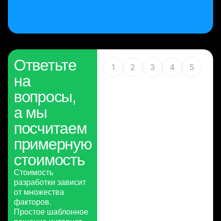
Ответьте
1
2
3
4
5
на
вопросы,
а мы
посчитаем
примерную
стоимость
Стоимость
разработки зависит
от множества
факторов.
Простое шаблонное