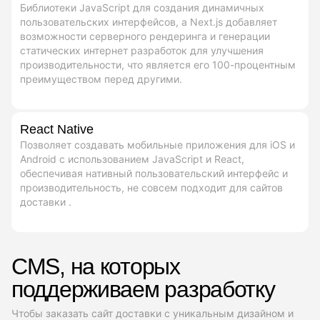
Библиотеки JavaScript для создания динамичных
пользовательских интерфейсов, а Next.js добавляет
возможности серверного рендеринга и генерации
статических интернет разработок для улучшения
производительности, что является его 100-процентным
преимуществом перед другими.
React Native
Позволяет создавать мобильные приложения для iOS и
Android с использованием JavaScript и React,
обеспечивая нативный пользовательский интерфейс и
производительность, не совсем подходит для сайтов
доставки .
CMS, на которых
поддерживаем разработку
Чтобы заказать сайт доставки с уникальным дизайном и