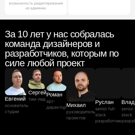
возможность редактирования
из админки.
За 10 лет у нас собралась
команда дизайнеров и
разработчиков, которым по
силе любой проект
Сергей
Роман
Евгений
тим-лид
арт-
Руслан
Влад
Михаил
основатель
директор
senior full-
senior 
студии
руководитель
stack
stack
проектов
разработчик
разра