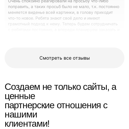
Очень спокойно реагировали на просьбу что-либо
поправить, а таких просьб было не мало, т.к. постоянно
меняется виденье всей картинки, в голову приходит
что-то новое. Ребята знают своё дело и имеют
грамотный подход к нему. Теперь будем сотрудничать
с ребятами постоянно, а впереди планируем заказать и
сайт для нашей студии. С уважением и благодарностью
СТС "Фуги Dance" г. Киров
Смотреть все отзывы
Создаем не только сайты, а
ценные
партнерские отношения с
нашими
клиентами!