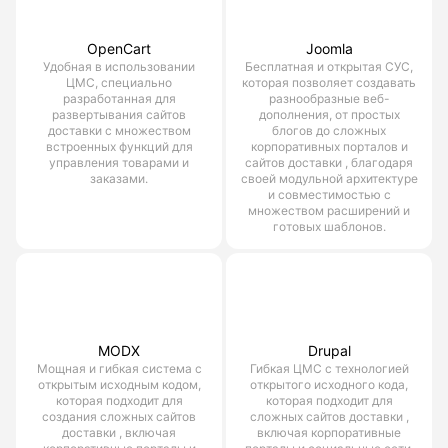
OpenCart
Joomla
Удобная в использовании
Бесплатная и открытая СУС,
ЦМС, специально
которая позволяет создавать
разработанная для
разнообразные веб-
развертывания сайтов
дополнения, от простых
доставки с множеством
блогов до сложных
встроенных функций для
корпоративных порталов и
управления товарами и
сайтов доставки , благодаря
заказами.
своей модульной архитектуре
и совместимостью с
множеством расширений и
готовых шаблонов.
MODX
Drupal
Мощная и гибкая система с
Гибкая ЦМС с технологией
открытым исходным кодом,
открытого исходного кода,
которая подходит для
которая подходит для
создания сложных сайтов
сложных сайтов доставки ,
доставки , включая
включая корпоративные