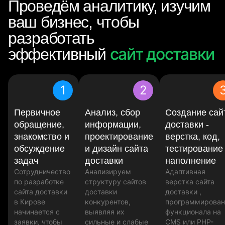
Проведём аналитику, изучим
ваш бизнес, чтобы
разработать
сайт доставки
эффективный
1
2
Первичное
Анализ, сбор
Создание сай
обращение,
информации,
доставки -
знакомство и
проектирование
верстка, код,
обсуждение
и дизайн сайта
тестирование
задач
доставки
наполнение
Сотрудничество
Анализируем
Адаптивная
по разработке
структуру сайтов
верстка сайта
сайта доставки
доставки
доставки ,
в Кирове
конкурентов,
программирован
начинается с
выявляя их
функционала на
заявки, чтобы
сильные и слабые
CMS или PHP-