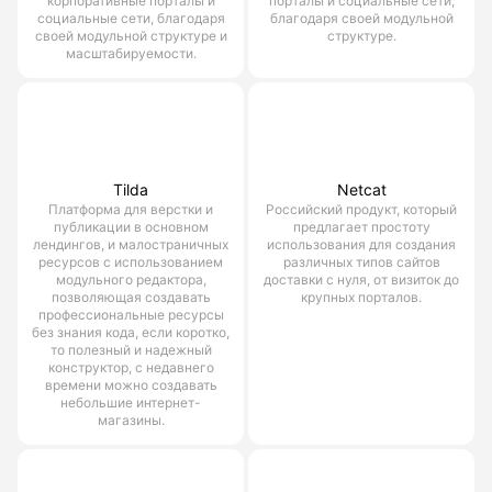
корпоративные порталы и
порталы и социальные сети,
социальные сети, благодаря
благодаря своей модульной
своей модульной структуре и
структуре.
масштабируемости.
Tilda
Netcat
Платформа для верстки и
Российский продукт, который
публикации в основном
предлагает простоту
лендингов, и малостраничных
использования для создания
ресурсов с использованием
различных типов сайтов
модульного редактора,
доставки с нуля, от визиток до
позволяющая создавать
крупных порталов.
профессиональные ресурсы
без знания кода, если коротко,
то полезный и надежный
конструктор, с недавнего
времени можно создавать
небольшие интернет-
магазины.