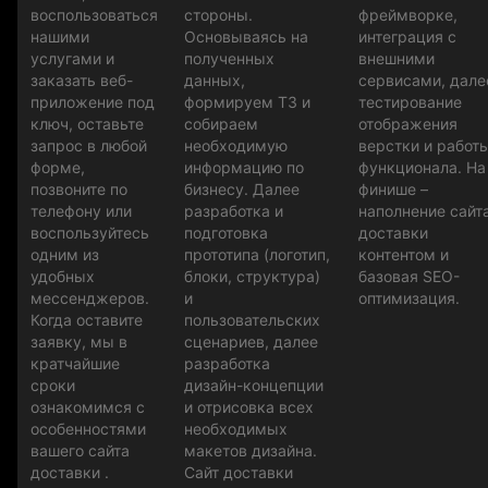
воспользоваться
стороны.
фреймворке,
нашими
Основываясь на
интеграция с
услугами и
полученных
внешними
заказать веб-
данных,
сервисами, дале
приложение под
формируем ТЗ и
тестирование
ключ, оставьте
собираем
отображения
запрос в любой
необходимую
верстки и работ
форме,
информацию по
функционала. На
позвоните по
бизнесу. Далее
финише –
телефону или
разработка и
наполнение сайт
воспользуйтесь
подготовка
доставки
одним из
прототипа (логотип,
контентом и
удобных
блоки, структура)
базовая SEO-
мессенджеров.
и
оптимизация.
Когда оставите
пользовательских
заявку, мы в
сценариев, далее
кратчайшие
разработка
сроки
дизайн-концепции
ознакомимся с
и отрисовка всех
особенностями
необходимых
вашего сайта
макетов дизайна.
доставки .
Сайт доставки