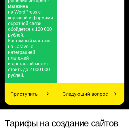
решение интернет-
магазина
на WordPress с
корзиной и формами
обратной связи
обойдется в 100 000
рублей.
Кастомный магазин
на Laravel с
интеграцией
платежей
и доставкой может
стоить до 2 000 000
рублей.
Приступить
Следующий вопрос
Тарифы на создание сайтов