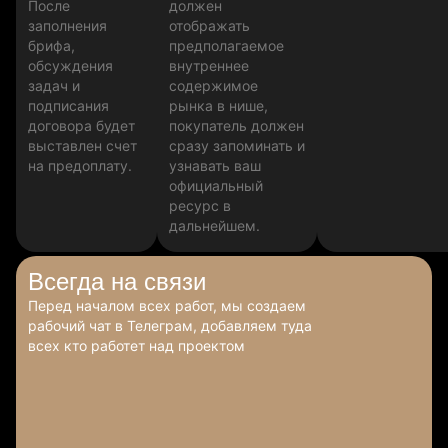
После
должен
заполнения
отображать
брифа,
предполагаемое
обсуждения
внутреннее
задач и
содержимое
подписания
рынка в нише,
договора будет
покупатель должен
выставлен счет
сразу запоминать и
на предоплату.
узнавать ваш
официальный
ресурс в
дальнейшем.
Всегда
на связи
Перед началом всех работ, мы создаем
рабочий чат в Телеграм, добавляем туда
всех кто работет над проектом