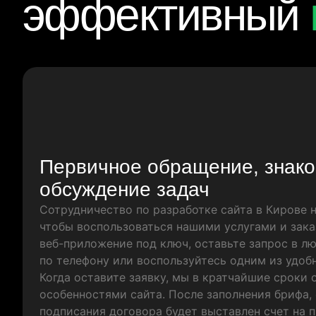
эффективный
Первичное обращение, знако
обсуждение задач
Сотрудничество по разработке сайта в Кирове н
чтобы воспользоваться нашими услугами и зака
веб-приложение под ключ, оставьте запрос в л
по телефону или воспользуйтесь одним из удоб
Когда оставите заявку, мы в кратчайшие сроки
особенностями сайта. После заполнения брифа,
подписания договора будет выставлен счет на п