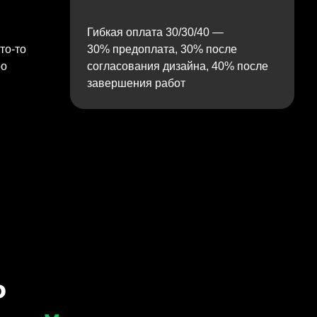
Гибкая оплата 30/30/40 —
то‑то
30% предоплата, 30% после
ро
согласования дизайна, 40% после
завершения работ
ь