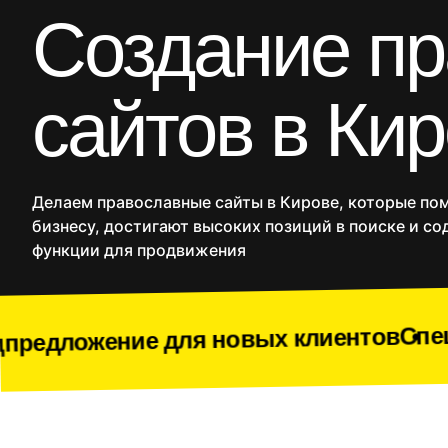
CRM
Создание п
Продакшн
SMM
сайтов в Ки
Дополнительные услуг
Сайты
Интернет
Делаем православные сайты в Кирове, которые по
бизнесу, достигают высоких позиций в поиске и с
функции для продвижения
Спецпредложение
 для новых клиентов