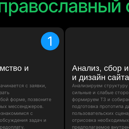
православный 
1
мство и
Анализ, сбор 
и дизайн сайт
ачинается с заявки,
Анализируем структуру 
зать
сильные и слабые сторо
юбой форме, позвоните
формируем ТЗ и собира
ных мессенджеров.
подготовка прототипа ди
 ознакомимся с
пользовательских сцена
 обсуждения задач и
отрисовка необходимых
редоплату.
предполагаемое внутрен