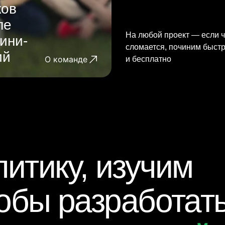
ков
ле
На любой проект — если ч
ини-
сломается, починим быст
ий
О команде
и бесплатно
итику, изучим
тобы разработат