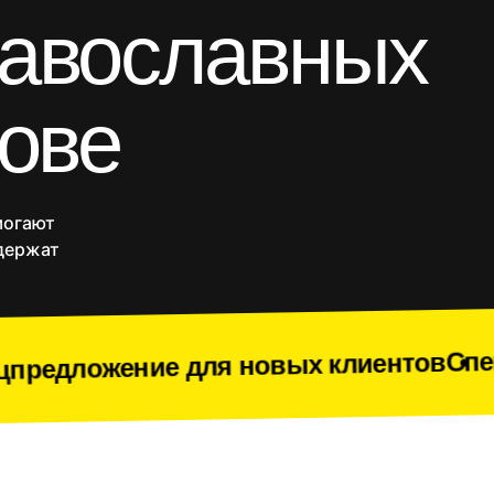
равославных
Блоги и статейники
Порталы
Разработка на Laravel
React/Next.js
рове
Vue.js
и
Yii
Комплекс разработки
-магазины
Приложения
SEO продвижение
Веб
Срочное создание сайта
могают
Доработки
одержат
Спецпредложение
 для новых клиентов