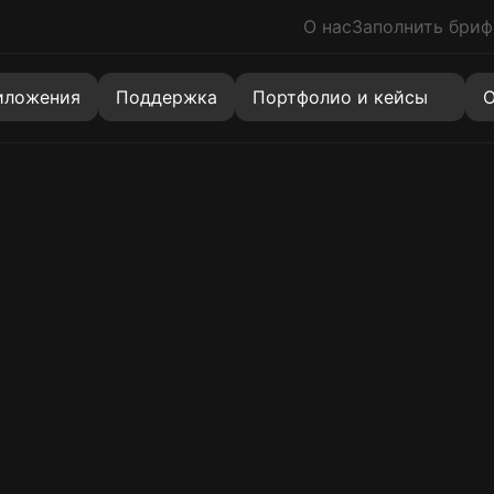
О нас
Заполнить бриф
знакомлен с политикой
персональных данных
иложения
Поддержка
Портфолио и кейсы
О
Сайты
Коробочное решение
Новинка
Многостраничный сайт
Хит
Landing Page (Лендинги)
Скидка
Корпоративные сайты
Создание сайта на 1С-Битрикс
Хит
Каталоги (витрины)
Разработка сайта-визитки
Quiz Landing (Одностраничный квиз)
Услуги
Агрегаторы
Маркетплейсы