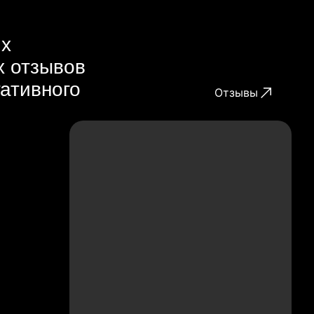
их
х отзывов
гативного
Отзывы