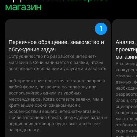
магазин
1
Первичное обращение, знакомство и
Анализ,
обсуждение задач
проекти
Сотрудничество по разработке интернет-
магазин
магазина в Сочи начинается с заявки, чтобы
Анализир
воспользоваться нашими услугами и заказать
конкурент
стороны.
веб-приложение под ключ, оставьте запрос в
данных, 
любой форме, позвоните по телефону или
необходи
воспользуйтесь одним из удобных
разработк
мессенджеров. Когда оставите заявку, мы в
блоки, ст
кратчайшие сроки ознакомимся с
сценариев
особенностями вашего интернет-магазина.
концепци
После заполнения брифа, обсуждения задач и
макетов д
подписания договора будет выставлен счет
отобража
на предоплату.
содержим
должен ср