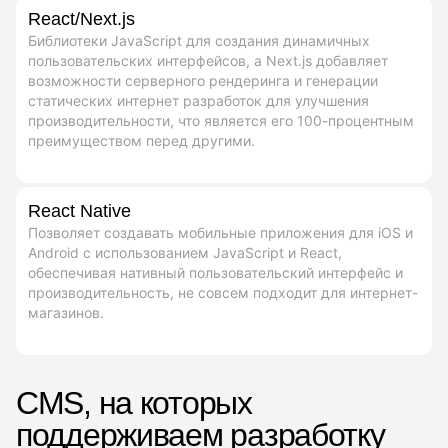
React/Next.js
Библиотеки JavaScript для создания динамичных
пользовательских интерфейсов, а Next.js добавляет
возможности серверного рендеринга и генерации
статических интернет разработок для улучшения
производительности, что является его 100-процентным
преимуществом перед другими.
React Native
Позволяет создавать мобильные приложения для iOS и
Android с использованием JavaScript и React,
обеспечивая нативный пользовательский интерфейс и
производительность, не совсем подходит для интернет-
магазинов.
CMS, на которых
поддерживаем разработку