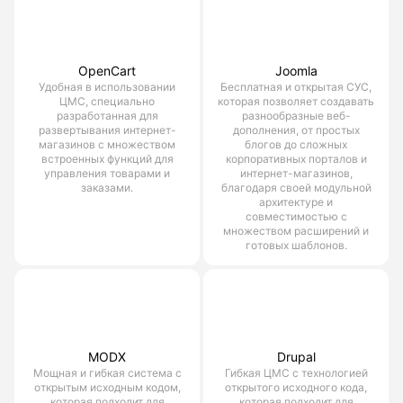
OpenCart
Joomla
Удобная в использовании
Бесплатная и открытая СУС,
ЦМС, специально
которая позволяет создавать
разработанная для
разнообразные веб-
развертывания интернет-
дополнения, от простых
магазинов с множеством
блогов до сложных
встроенных функций для
корпоративных порталов и
управления товарами и
интернет-магазинов,
заказами.
благодаря своей модульной
архитектуре и
совместимостью с
множеством расширений и
готовых шаблонов.
MODX
Drupal
Мощная и гибкая система с
Гибкая ЦМС с технологией
открытым исходным кодом,
открытого исходного кода,
которая подходит для
которая подходит для