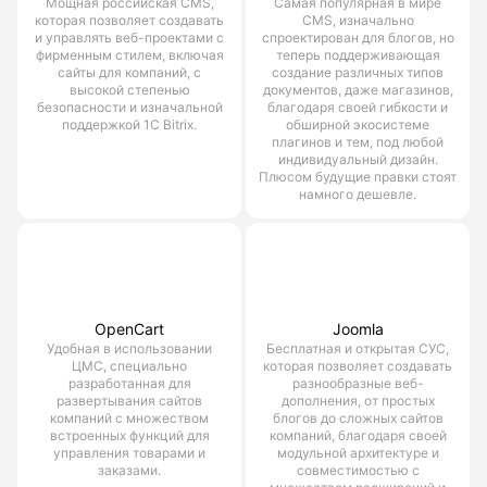
Мощная российская CMS,
Самая популярная в мире
которая позволяет создавать
CMS, изначально
и управлять веб-проектами с
спроектирован для блогов, но
фирменным стилем, включая
теперь поддерживающая
сайты для компаний, с
создание различных типов
высокой степенью
документов, даже магазинов,
безопасности и изначальной
благодаря своей гибкости и
поддержкой 1С Bitrix.
обширной экосистеме
плагинов и тем, под любой
индивидуальный дизайн.
Плюсом будущие правки стоят
намного дешевле.
OpenCart
Joomla
Удобная в использовании
Бесплатная и открытая СУС,
ЦМС, специально
которая позволяет создавать
разработанная для
разнообразные веб-
развертывания сайтов
дополнения, от простых
компаний с множеством
блогов до сложных сайтов
встроенных функций для
компаний, благодаря своей
управления товарами и
модульной архитектуре и
заказами.
совместимостью с