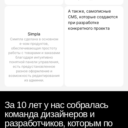
А также, самописные
CMS, которые создаются
при разработке
конкретного проекта
Simpla
Симпла сделана в основном
е-ком продуктов,
обеспечивающая простоту
работы с товарами и заказами
благодаря интуитивно
понятной панели управления,
есть предустановленное
разное оформление и
возможность редактирования
из админки.
За 10 лет у нас собралась
команда дизайнеров и
разработчиков, которым по