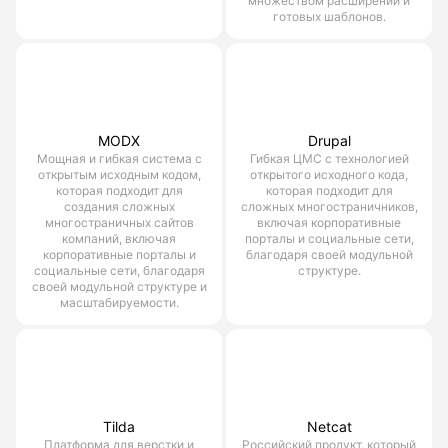
множеством расширений и
готовых шаблонов.
MODX
Drupal
Мощная и гибкая система с
Гибкая ЦМС с технологией
открытым исходным кодом,
открытого исходного кода,
которая подходит для
которая подходит для
создания сложных
сложных многостраничников,
многостраничных сайтов
включая корпоративные
компаний, включая
порталы и социальные сети,
корпоративные порталы и
благодаря своей модульной
социальные сети, благодаря
структуре.
своей модульной структуре и
масштабируемости.
Tilda
Netcat
Платформа для верстки и
Российский продукт, который