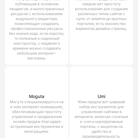
публикации в основном
предлагает простоту
лендингов, и малостраничных
использования для создания
ресурсов с использованием
различных типов сайтов с
модульного редактора,
нуля, от визиток до крупных
позволяющая создавать
порталов, есть множество
профессиональные ресурсы
вариантов дизайна страниц.
без знания кода, если коротко,
то полезный и надежный
конструктор, с недавнего
времени можно создавать
небольшие интернет-
магазины.
Moguta
Umi
Могута специализируется на
Юми предлагает широкий
е-ком (интернет коммерция),
набор инструментов для
обеспечивающая простоту
управления сайтами в
управления и продвижения
интернете, включая сложные
онлайн продаж благодаря
e-com и корпоративные
встроенным инструментам и
порталы, с акцентом на
интеграциям.
удобство и
производительность.