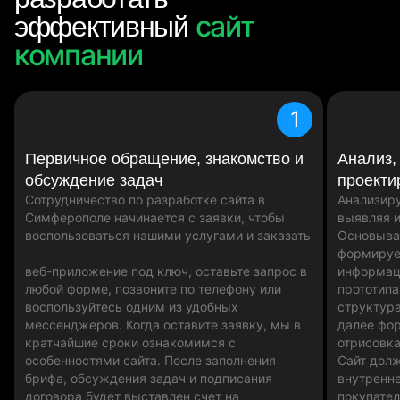
сайт
эффективный
компании
1
Первичное обращение, знакомство и
Анализ,
обсуждение задач
проекти
Сотрудничество по разработке сайта в
Анализиру
Симферополе начинается с заявки, чтобы
выявляя и
воспользоваться нашими услугами и заказать
Основыва
формируе
веб-приложение под ключ, оставьте запрос в
информаци
любой форме, позвоните по телефону или
прототипа
воспользуйтесь одним из удобных
структура
мессенджеров. Когда оставите заявку, мы в
далее фо
кратчайшие сроки ознакомимся с
отрисовк
особенностями сайта. После заполнения
Сайт дол
брифа, обсуждения задач и подписания
внутренн
договора будет выставлен счет на
покупател