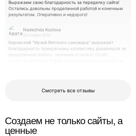
Выражаем свою благодарность за переделку сайта!
Остались довольны проделанной работой и конечным
результатом. Оперативно и недорого!
Nadezhda Kozlova
25 ноября 2016
Кировский "Музей Вятского самовара" выражает
благодарность прекрасному коллективу дизайнеров за
проделанную работу, терпение и талант! Особо
хочеться отметить Софию за оперативную реакцию на
возникающие в процессе работы вопросы http://музей-
вятского-самовара.рф
Смотреть все отзывы
Создаем не только сайты, а
ценные