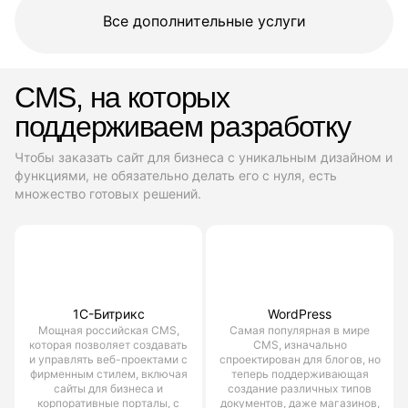
Все дополнительные услуги
CMS, на которых
поддерживаем разработку
Чтобы заказать сайт для бизнеса с уникальным дизайном и
функциями, не обязательно делать его с нуля, есть
множество готовых решений.
1С-Битрикс
WordPress
Мощная российская CMS,
Самая популярная в мире
которая позволяет создавать
CMS, изначально
и управлять веб-проектами с
спроектирован для блогов, но
фирменным стилем, включая
теперь поддерживающая
сайты для бизнеса и
создание различных типов
корпоративные порталы, с
документов, даже магазинов,