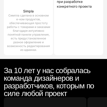
при разработке
конкретного проекта
Simpla
Симпла сделана в основном
е-ком продуктов,
обеспечивающая простоту
работы с товарами и заказами
благодаря интуитивно
понятной панели управления,
есть предустановленное
разное оформление и
возможность редактирования
из админки.
За 10 лет у нас собралась
команда дизайнеров и
разработчиков, которым по
силе любой проект