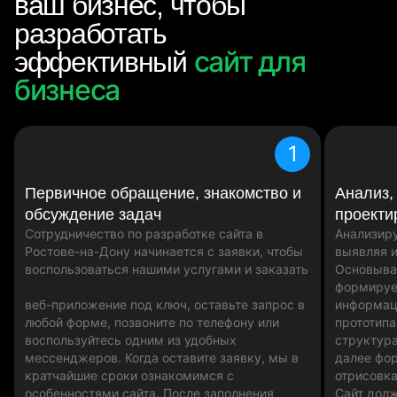
ваш бизнес, чтобы
разработать
сайт для
эффективный
бизнеса
1
Первичное обращение, знакомство и
Анализ,
обсуждение задач
проекти
Сотрудничество по разработке сайта в
Анализиру
Ростове-на-Дону начинается с заявки, чтобы
выявляя и
воспользоваться нашими услугами и заказать
Основыва
формируе
веб-приложение под ключ, оставьте запрос в
информаци
любой форме, позвоните по телефону или
прототипа
воспользуйтесь одним из удобных
структура
мессенджеров. Когда оставите заявку, мы в
далее фо
кратчайшие сроки ознакомимся с
отрисовк
особенностями сайта. После заполнения
Сайт дол