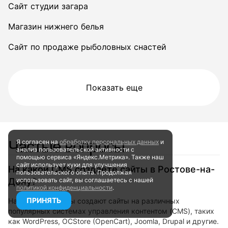
Сайт студии загара
Магазин нижнего белья
Сайт по продаже рыболовных снастей
Показать еще
Частые вопросы
Я согласен на
обработку персональных данных
и
анализ пользовательской активности
с
помощью сервиса «Яндекс.Метрика». Также наш
сайт
использует куки для улучшения
На какой CMS создаете сайты в Ростове-на-
пользовательского опыта.
Продолжая
Дону?
использовать сайт, вы соглашаетесь
с нашей
политикой конфиденциальности
.
ПРИНЯТЬ
Наши специалисты создают сайты на различных
популярных системах управления контентом (CMS), таких
как WordPress, OCStore (OpenCart), Joomla, Drupal и другие.