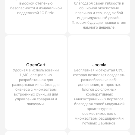
высокой степенью
благодаря своей гибкости и
безопасности и изначальной
обширной экосистеме
поддержкой 1С Bitrix.
плагинов и тем, под любой
индивидуальный дизайн.
Плюсом будущие правки стоят
намного дешевле.
OpenCart
Joomla
Удобная в использовании
Бесплатная и открытая СУС,
ЦМС, специально
которая позволяет создавать
разработанная для
разнообразные веб-
развертывания сайтов для
дополнения, от простых
бизнеса с множеством
блогов до сложных
встроенных функций для
корпоративных
управления товарами и
многостраничных порталов,
заказами.
благодаря своей модульной
архитектуре и
совместимостью с
множеством расширений и
готовых шаблонов.