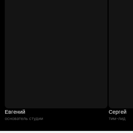
Евгений
Сергей
основатель студии
тим-лид