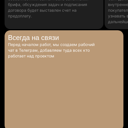
брифа, обсуждения задач и подписания
внутренн
договора будет выставлен счет на
покупател
предоплату.
узнавать 
дальнейш
Всегда
на связи
Перед началом работ, мы создаем рабочий
чат в Телеграм, добавляем туда всех кто
работает над проектом