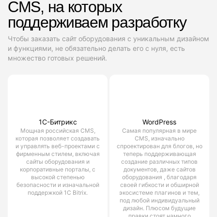
CMS, на которых
поддерживаем разработку
Чтобы заказать сайт оборудования с уникальным дизайном
и функциями, не обязательно делать его с нуля, есть
множество готовых решений.
1С-Битрикс
WordPress
Мощная российская CMS,
Самая популярная в мире
которая позволяет создавать
CMS, изначально
и управлять веб-проектами с
спроектирован для блогов, но
фирменным стилем, включая
теперь поддерживающая
сайты оборудования и
создание различных типов
корпоративные порталы, с
документов, даже сайтов
высокой степенью
оборудования , благодаря
безопасности и изначальной
своей гибкости и обширной
поддержкой 1С Bitrix.
экосистеме плагинов и тем,
под любой индивидуальный
дизайн. Плюсом будущие
правки стоят намного