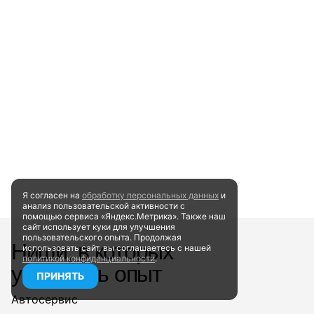
Я согласен на
обработку персональных данных
и
анализ пользовательской активности
с
помощью сервиса «Яндекс.Метрика». Также наш
сайт
использует куки для улучшения
пользовательского опыта.
Продолжая
Ниши, в которых
использовать сайт, вы соглашаетесь
с нашей
политикой конфиденциальности
.
у нас есть опыт
ПРИНЯТЬ
Автосервис