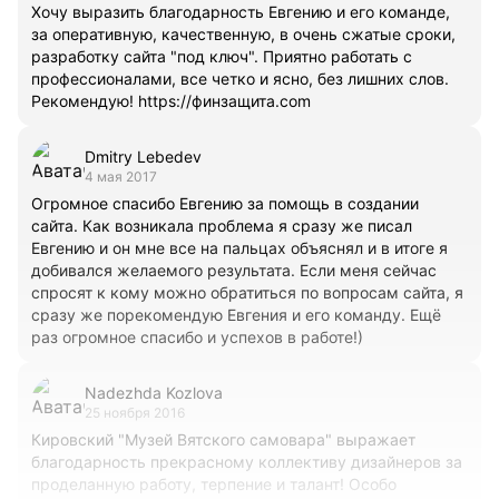
Хочу выразить благодарность Евгению и его команде,
за оперативную, качественную, в очень сжатые сроки,
разработку сайта "под ключ". Приятно работать с
профессионалами, все четко и ясно, без лишних слов.
Рекомендую! https://финзащита.com
Dmitry Lebedev
4 мая 2017
Огромное спасибо Евгению за помощь в создании
сайта. Как возникала проблема я сразу же писал
Евгению и он мне все на пальцах объяснял и в итоге я
добивался желаемого результата. Если меня сейчас
спросят к кому можно обратиться по вопросам сайта, я
сразу же порекомендую Евгения и его команду. Ещё
раз огромное спасибо и успехов в работе!)
Nadezhda Kozlova
25 ноября 2016
Кировский "Музей Вятского самовара" выражает
благодарность прекрасному коллективу дизайнеров за
проделанную работу, терпение и талант! Особо