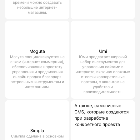
времени можно создавать
небольшие интернет-
магазины.
Moguta
Umi
Могута специализируется на
Юми предлагает широкий
е-ком (интернет коммерция),
набор инструментов для
обеспечивающая простоту
управления сайтами в
управления и продвижения
интернете, включая сложные
онлайн продаж благодаря
e-com и корпоративные
встроенным инструментам и
порталы, с акцентом на
интеграциям.
удобство и
производительность.
А также, самописные
CMS, которые создаются
при разработке
конкретного проекта
Simpla
Симпла сделана в основном