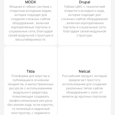
MODX
Drupal
Мощная и гибкая система с
Гибкая ЦМС с технологией
открытым исходным кодом,
открытого исходного кода,
которая подходит для
которая подходит для
создания сложных сайтов
сложных сайтов оборудования
оборудования , включая
, включая корпоративные
корпоративные порталы и
порталы и социальные сети,
социальные сети, благодаря
благодаря своей модульной
своей модульной структуре и
структуре.
масштабируемости.
Tilda
Netcat
Платформа для верстки и
Российский продукт, который
публикации в основном
предлагает простоту
лендингов, и малостраничных
использования для создания
ресурсов с использованием
различных типов сайтов
модульного редактора,
оборудования с нуля, от
позволяющая создавать
визиток до крупных порталов.
профессиональные ресурсы
без знания кода, если коротко,
то полезный и надежный
конструктор, с недавнего