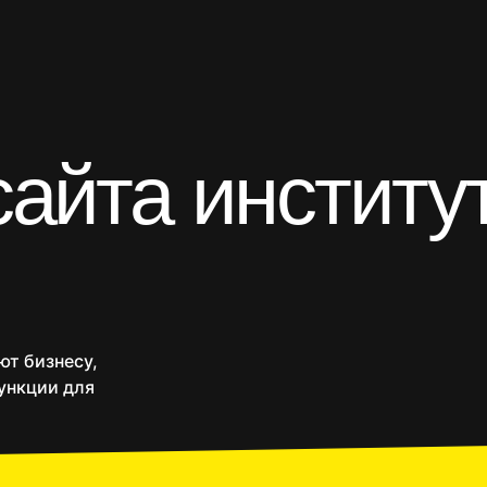
и
айта институ
-магазины
Приложения
SEO продвижение
Веб
ют бизнесу,
ункции для