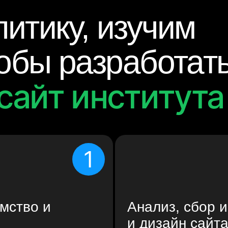
итику, изучим
тобы разработат
сайт института
1
мство и
Анализ, сбор 
и дизайн сайт