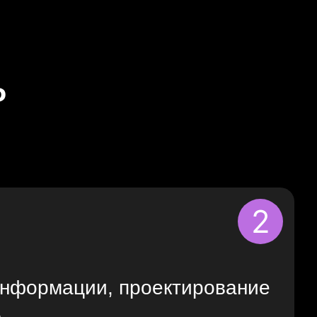
ь
2
информации, проектирование
а