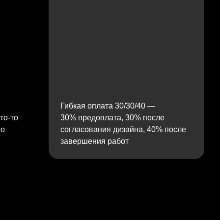
Гибкая оплата 30/30/40 —
то‑то
30% предоплата, 30% после
ро
согласования дизайна, 40% после
завершения работ