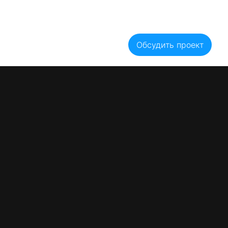
Блог
Акции
Вакансии
Оплата
Гарантии
Рассрочка
Цены
тзывы
Контакты
Обсудить проект