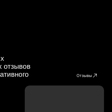
их
х отзывов
гативного
Отзывы