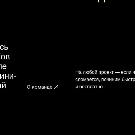
сь
ков
ле
На любой проект — если ч
ини-
сломается, починим быст
ий
О команде
и бесплатно