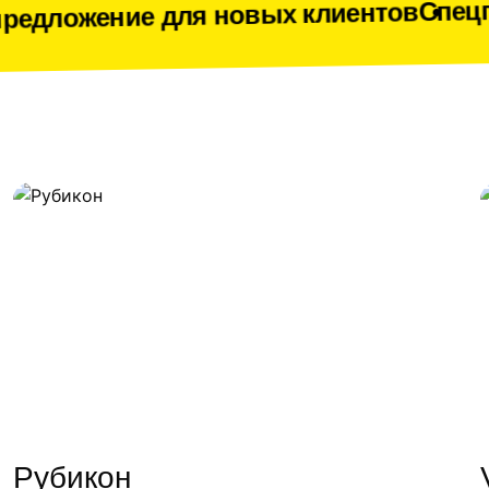
Спецпредложен
е для новых клиентов
Рубикон