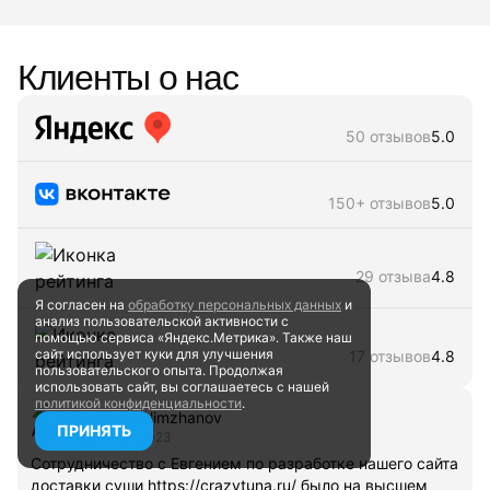
Клиенты о нас
50 отзывов
5.0
150+ отзывов
5.0
29 отзыва
4.8
Я согласен на
обработку персональных данных
и
анализ пользовательской активности
с
помощью сервиса «Яндекс.Метрика». Также наш
сайт
использует куки для улучшения
17 отзывов
4.8
пользовательского опыта.
Продолжая
использовать сайт, вы соглашаетесь
с нашей
политикой конфиденциальности
.
Firdavs Alimzhanov
ПРИНЯТЬ
26 июня 2023
Сотрудничество с Евгением по разработке нашего сайта
доставки суши https://crazytuna.ru/ было на высшем