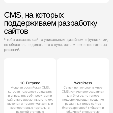
CMS, на которых
поддерживаем разработку
сайтов
Чтобы заказать сайт с уникальным дизайном и функциями,
не обязательно делать его с нуля, есть множество готовых
решений.
1С-Битрикс
WordPress
Мощная российская CMS,
Самая популярная в мире
которая позволяет создавать
CMS, изначально созданная
и управлять веб-проектами и
для блогов, но теперь
сайтами с фирменным стилем,
поддерживающая создание
включая интернет-магазины и
различных типов сайтов
корпоративные порталы, с
благодаря своей гибкости и
высокой степенью
обширной экосистеме