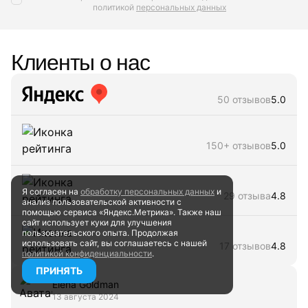
политикой
персональных данных
Клиенты о нас
50 отзывов
5.0
150+ отзывов
5.0
Я согласен на
обработку персональных данных
и
29 отзыва
4.8
анализ пользовательской активности
с
помощью сервиса «Яндекс.Метрика». Также наш
сайт
использует куки для улучшения
пользовательского опыта.
Продолжая
использовать сайт, вы соглашаетесь
с нашей
17 отзывов
4.8
политикой конфиденциальности
.
ПРИНЯТЬ
Elena Goldman
13 августа 2024