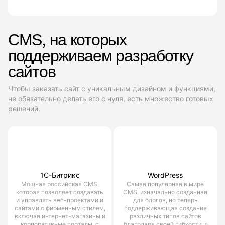
CMS, на которых
поддерживаем разработку
сайтов
Чтобы заказать сайт с уникальным дизайном и функциями,
не обязательно делать его с нуля, есть множество готовых
решений.
1С-Битрикс
WordPress
Мощная российская CMS,
Самая популярная в мире
которая позволяет создавать
CMS, изначально созданная
и управлять веб-проектами и
для блогов, но теперь
сайтами с фирменным стилем,
поддерживающая создание
включая интернет-магазины и
различных типов сайтов
корпоративные порталы, с
благодаря своей гибкости и