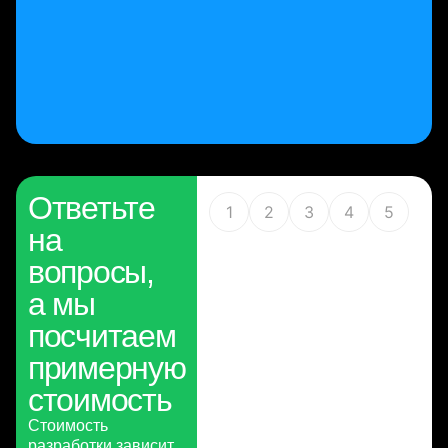
Ответьте
1
2
3
4
5
на
вопросы,
а мы
посчитаем
примерную
стоимость
Стоимость
разработки зависит