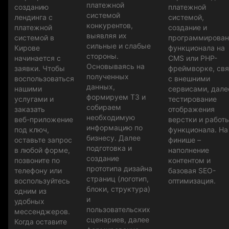
платежной
созданию
платежной
системой
лендинга с
системой,
конкурентов,
платежной
создание и
выявляя их
системой в
программирован
сильные и слабые
Кирове
функционала на
стороны.
начинается с
CMS или PHP-
Основываясь на
заявки. Чтобы
фреймворке, свя
полученных
воспользоваться
с внешними
данных,
нашими
сервисами, дале
формируем ТЗ и
услугами и
тестирование
собираем
заказать
отображения
необходимую
веб-приложение
верстки и работ
информацию по
под ключ,
функционала. На
бизнесу. Далее
оставьте запрос
финише –
подготовка и
в любой форме,
наполнение
создание
позвоните по
контентом и
прототипа дизайна
телефону или
базовая SEO-
страниц (логотип,
воспользуйтесь
оптимизация.
блоки, структура)
одним из
и
удобных
пользовательских
мессенджеров.
сценариев, далее
Когда оставите