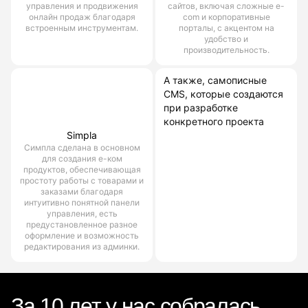
управления и продвижения
сайтов, включая сложные e-
онлайн продаж благодаря
com и корпоративные
встроенным инструментам.
порталы, с акцентом на
удобство и
производительность.
А также, самописные
CMS, которые создаются
при разработке
конкретного проекта
Simpla
Симпла сделана в основном
для создания е-ком
продуктов, обеспечивающая
простоту работы с товарами и
заказами благодаря
интуитивно понятной панели
управления, есть
предустановленное разное
оформление и возможность
редактирования из админки.
За 10 лет у нас собралась