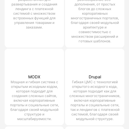
развертывания и создания
дополнения, от простых
лендинга с платежной
блогов до сложных
системой с множеством
корпоративных
встроенных функций для
многостраничных порталов,
управления товарами и
благодаря своей модульной
заказами.
архитектуре и
совместимостью с
множеством расширений и
готовых шаблонов.
MODX
Drupal
Мощная и гибкая система с
Гибкая ЦМС с технологией
открытым исходным кодом,
открытого исходного кода,
которая подходит для
которая подходит как для
создания сложных сайтов,
сложных многостраничников,
включая корпоративные
включая корпоративные
порталы и социальные сети,
порталы и социальные сети,
благодаря своей модульной
так и лендингов с платежной
структуре и
системой, благодаря своей
масштабируемости.
модульной структуре.