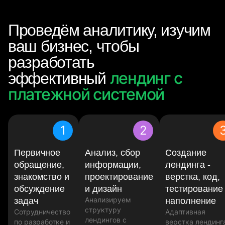
Проведём аналитику, изучим
ваш бизнес, чтобы
разработать
лендинг с
эффективный
платежной системой
1
2
Первичное
Анализ, сбор
Создание
обращение,
информации,
лендинга -
знакомство и
проектирование
верстка, код,
обсуждение
и дизайн
тестирование
Анализируем
задач
наполнение
структуру
Сотрудничество
Адаптивная
лендингов с
по разработке и
верстка лендинг