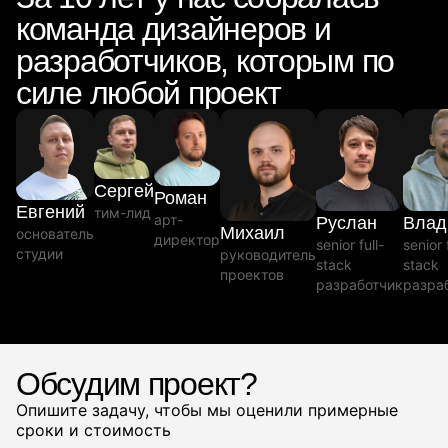
команда дизайнеров и
разработчиков, которым по
силе любой проект
Сергей
Роман
Евгений
тим-лид
арт-
Руслан
Влад
Михаил
основатель
директор
senior full-
senior 
студии
руководитель
stack
stack
проектов
разработчик
разра
Обсудим проект?
Опишите задачу, чтобы мы оценили примерные
сроки и стоимость