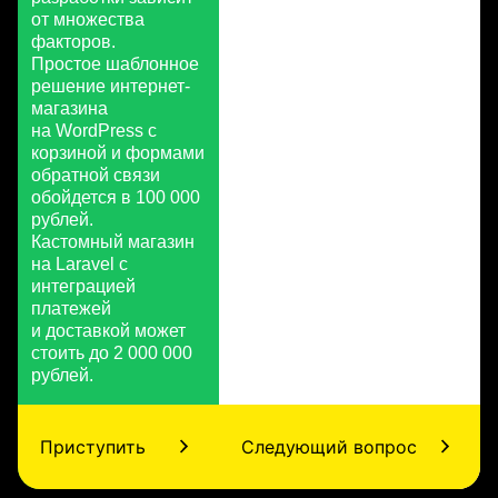
от множества
факторов.
Простое шаблонное
решение интернет-
магазина
на WordPress с
корзиной и формами
обратной связи
обойдется в 100 000
рублей.
Кастомный магазин
на Laravel с
интеграцией
платежей
и доставкой может
стоить до 2 000 000
рублей.
Приступить
Следующий вопрос