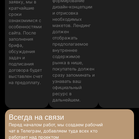
формирование
заявку, мы в
дизайн-концепции
кратчайшие
и отрисовка
сроки
необходимых
ознакомимся с
макетов. Лендинг
особенностями
должен
сайта. После
отображать
заполнения
предполагаемое
брифа,
внутреннее
обсуждения
содержимое
задач и
рынка в нише,
подписания
покупатель должен
договора будет
сразу запоминать и
выставлен счет
узнавать ваш
на предоплату.
официальный
ресурс в
дальнейшем.
Всегда
на связи
Перед началом работ, мы создаем рабочий
чат в Телеграм, добавляем туда всех кто
работает над проектом