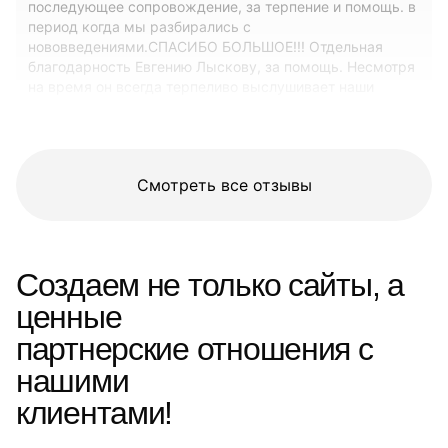
последующее сопровождение, за терпение и помощь. в
период когда мы разбирались с
нововведениями.СПАСИБО БОЛЬШОЕ!!! Отдельная
благодарность Евгению Лыскову, за помощь. Несмотря
на время он всегда терпеливо выслушивает наши
вопросы и вовремя подсказывает правильные
действия.
Смотреть все отзывы
Создаем не только сайты, а
ценные
партнерские отношения с
нашими
клиентами!