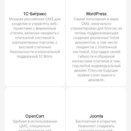
1С-Битрикс
WordPress
Мощная российская CMS для
Самая популярная в мире
создания и управлять веб-
CMS, изначально
проектами с фирменным
спроектирован для блогов, но
стилем, включая лендинги с
теперь поддерживающая
платежной системой и
создание различных типов
корпоративные порталы, с
документов, в том числе
высокой степенью
лендингов с платежной
безопасности и изначальной
системой, благодаря своей
поддержкой 1С Bitrix.
гибкости и обширной
экосистеме плагинов и тем,
под любой индивидуальный
дизайн. Плюсом будущие
правки стоят намного
дешевле.
OpenCart
Joomla
Удобная в использовании
Бесплатная и открытая,
ЦМС, специально
позволяет создавать
разработанная для
разнообразные веб-