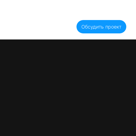
Блог
Акции
Вакансии
Оплата
Гарантии
Рассрочка
Цены
тзывы
Контакты
Обсудить проект