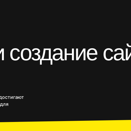
и
и создание са
-магазины
Приложения
SEO продвижение
Веб
 достигают
 для