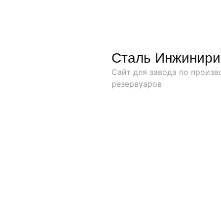
Сталь Инжинири
Сайт для завода по произ
резервуаров