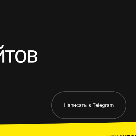
йтов
-приложения
Все работ
Написать в Telegram
Спецпред