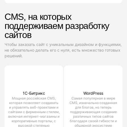
CMS, на которых
поддерживаем разработку
сайтов
Чтобы заказать сайт с уникальным дизайном и функциями,
не обязательно делать его с нуля, есть множество готовых
решений.
1С-Битрикс
WordPress
Мощная российская CMS,
Самая популярная в мире
которая позволяет создавать
CMS, изначально созданная
и управлять веб-проектами и
для блогов, но теперь
сайтами с фирменным стилем,
поддерживающая создание
включая интернет-магазины и
различных типов сайтов
корпоративные порталы, с
благодаря своей гибкости и
высокой степенью
обширной экосистеме