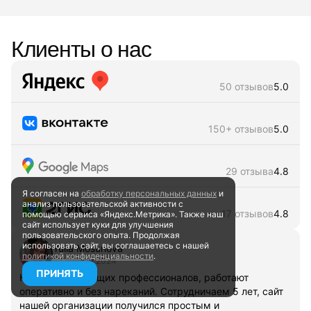
Клиенты о нас
50 отзывов
5.0
150+ отзывов
5.0
29 отзыва
4.8
Я согласен на
обработку персональных данных
и
анализ пользовательской активности
с
17 отзывов
4.8
помощью сервиса «Яндекс.Метрика». Также наш
сайт
использует куки для улучшения
пользовательского опыта.
Продолжая
использовать сайт, вы соглашаетесь
с нашей
Yulia Mosunova
политикой конфиденциальности
.
22 апреля 2024
ПРИНЯТЬ
Команда настоящих профессионалов, работают
оперативно и без нареканий. Сотрудничаем 5 лет, сайт
нашей организации получился простым и