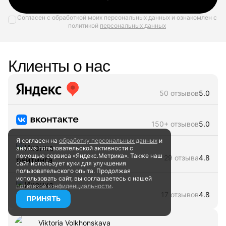
Согласен с обработкой моих персональных данных и ознакомлен с
политикой
персональных данных
Клиенты о нас
50 отзывов
5.0
150+ отзывов
5.0
Я согласен на
обработку персональных данных
и
анализ пользовательской активности
с
помощью сервиса «Яндекс.Метрика». Также наш
29 отзыва
4.8
сайт
использует куки для улучшения
пользовательского опыта.
Продолжая
использовать сайт, вы соглашаетесь
с нашей
политикой конфиденциальности
.
17 отзывов
4.8
ПРИНЯТЬ
Viktoria Volkhonskaya