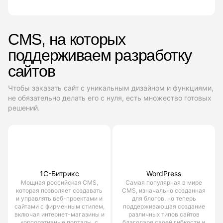
CMS, на которых
поддерживаем разработку
сайтов
Чтобы заказать сайт с уникальным дизайном и функциями,
не обязательно делать его с нуля, есть множество готовых
решений.
1С-Битрикс
WordPress
Мощная российская CMS,
Самая популярная в мире
которая позволяет создавать
CMS, изначально созданная
и управлять веб-проектами и
для блогов, но теперь
сайтами с фирменным стилем,
поддерживающая создание
включая интернет-магазины и
различных типов сайтов
корпоративные порталы, с
благодаря своей гибкости и