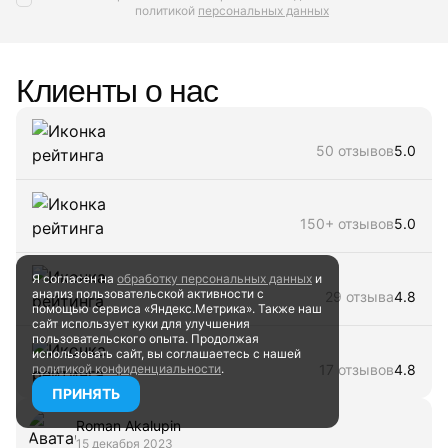
политикой
персональных данных
Клиенты о нас
50 отзывов
5.0
150+ отзывов
5.0
Я согласен на
обработку персональных данных
и
анализ пользовательской активности
с
29 отзыва
4.8
помощью сервиса «Яндекс.Метрика». Также наш
сайт
использует куки для улучшения
пользовательского опыта.
Продолжая
использовать сайт, вы соглашаетесь
с нашей
17 отзывов
4.8
политикой конфиденциальности
.
ПРИНЯТЬ
Roman Akalupin
15 декабря 2023