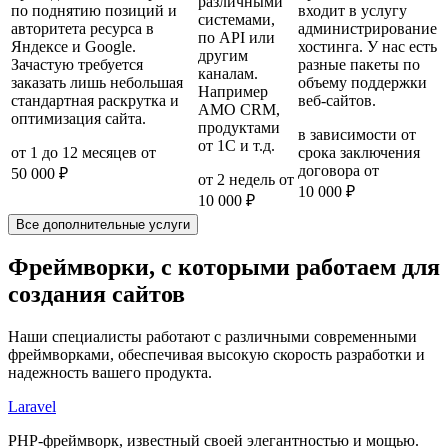
различными
по поднятию позиций и
входит в услугу
системами,
авторитета ресурса в
администрирование
по API или
Яндексе и Google.
хостинга. У нас есть
другим
Зачастую требуется
разные пакеты по
каналам.
заказать лишь небольшая
объему поддержки
Например
стандартная раскрутка и
веб-сайтов.
AMO CRM,
оптимизация сайта.
продуктами
в зависимости от
от 1C и т.д.
от 1 до 12 месяцев
от
срока заключения
договора
от
50 000 ₽
от 2 недель
от
10 000 ₽
10 000 ₽
Все дополнительные услуги
Фреймворки, с которыми работаем для
создания сайтов
Наши специалисты работают с различными современными
фреймворками, обеспечивая высокую скорость разработки и
надежность вашего продукта.
Laravel
PHP-фреймворк, известный своей элегантностью и мощью.