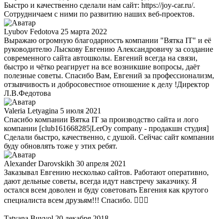
Быстро и качественно сделали нам сайт: https://joy-car.ru/.
Сотрудничаем с ними по развитию наших веб-проектов.
Lyubov Fedotova
25 марта 2022
Выражаю огромную благодарность компании "Вятка IT" и её
руководителю Лыскову Евгению Александровичу за создание
современного сайта автошколы. Евгений всегда на связи,
быстро и чётко реагирует на все возникшие вопросы, даёт
полезные советы. Спасибо Вам, Евгений за профессионализм,
отзывчивость и добросовестное отношение к делу !Директор
Л.В.Федотова
Valeria Letyagina
5 июля 2021
Спасибо компании Вятка IT за производство сайта и лого
компании [club161668285|LerOy company - продакшн студия]
Сделали быстро, качественно, с душой. Сейчас сайт компании
буду обновлять тоже у этих ребят.
Alexander Darovskikh
30 апреля 2021
Заказывал Евгению несколько сайтов. Работают оперативно,
дают дельные советы, всегда идут навстречу заказчику. Я
остался всем доволен и буду советовать Евгения как крутого
специалиста всем друзьям!!! Спасибо. 👍🏻🤝
Tatyana Buyvol
20 декабря 2018