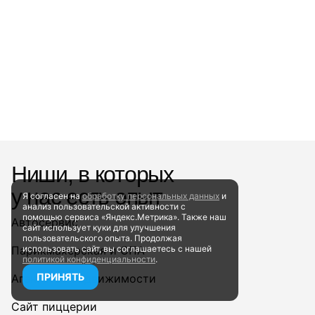
Ниши, в которых
у нас есть опыт
Я согласен на
обработку персональных данных
и
анализ пользовательской активности
с
помощью сервиса «Яндекс.Метрика». Также наш
Автосервис
сайт
использует куки для улучшения
пользовательского опыта.
Продолжая
Парикмахерская и СПА
использовать сайт, вы соглашаетесь
с нашей
политикой конфиденциальности
.
ПРИНЯТЬ
Агентство недвижимости
Сайт пиццерии