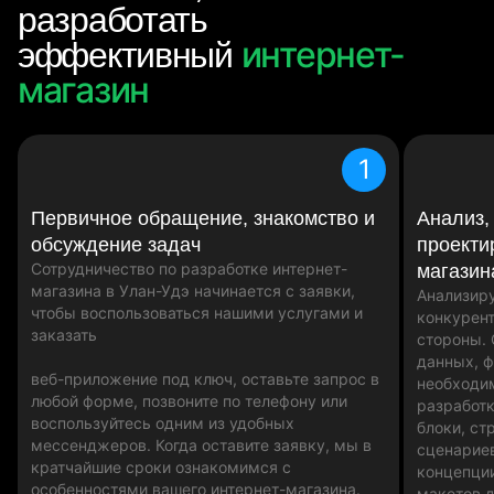
разработать
интернет-
эффективный
магазин
1
Первичное обращение, знакомство и
Анализ,
обсуждение задач
проекти
Сотрудничество по разработке интернет-
магазин
магазина в Улан-Удэ начинается с заявки,
Анализир
чтобы воспользоваться нашими услугами и
конкурент
заказать
стороны.
данных, 
веб-приложение под ключ, оставьте запрос в
необходи
любой форме, позвоните по телефону или
разработк
воспользуйтесь одним из удобных
блоки, ст
мессенджеров. Когда оставите заявку, мы в
сценариев
кратчайшие сроки ознакомимся с
концепци
особенностями вашего интернет-магазина.
макетов д