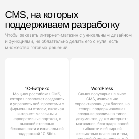
CMS, на которых
поддерживаем разработку
Чтобы заказать интернет-магазин с уникальным дизайном
и функциями, не обязательно делать его с нуля, есть
множество готовых решений.
1С-Битрикс
WordPress
Мощная российская CMS,
Самая популярная в мире
которая позволяет создавать
CMS, изначально
и управлять веб-проектами с
спроектирован для блогов, но
фирменным стилем, включая
теперь поддерживающая
интернет-магазины и
создание различных типов
корпоративные порталы, с
документов, даже интернет-
высокой степенью
магазинов, благодаря своей
безопасности и изначальной
гибкости и обширной
поддержкой 1С Bitrix.
экосистеме плагинов и тем,
под любой индивидуальный