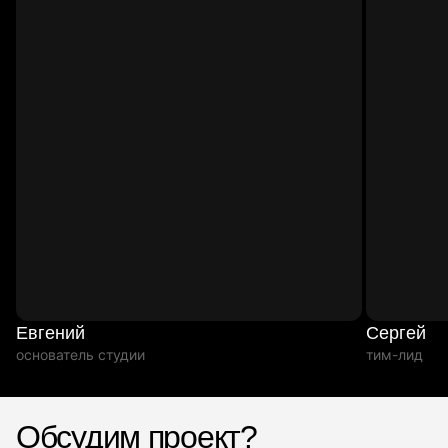
Евгений
Сергей
основатель студии
тим-лид
Обсудим проект?