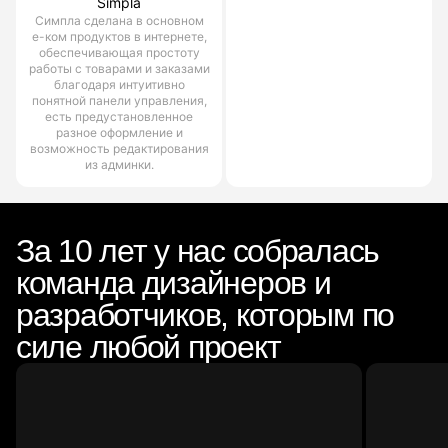
Simpla
Симпла сделана в основном
е-ком продуктов в интернете,
обеспечивающая простоту
работы с товарами и заказами
благодаря интуитивно
понятной панели управления,
есть предустановленное
разное оформление и
возможность редактирования
из админки.
За 10 лет у нас собралась
команда дизайнеров и
разработчиков, которым по
силе любой проект