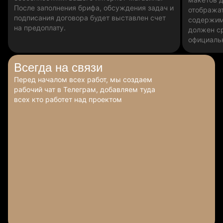
После заполнения брифа, обсуждения задач и
отобража
подписания договора будет выставлен счет
содержим
на предоплату.
должен ср
официаль
Всегда
на связи
Перед началом всех работ, мы создаем
рабочий чат в Телеграм, добавляем туда
всех кто работет над проектом