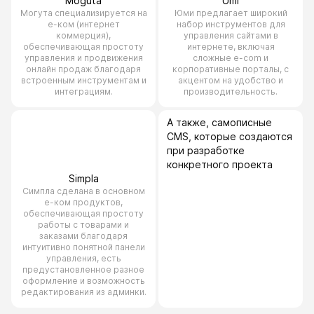
Moguta
Umi
Могута специализируется на
Юми предлагает широкий
е-ком (интернет
набор инструментов для
коммерция),
управления сайтами в
обеспечивающая простоту
интернете, включая
управления и продвижения
сложные e-com и
онлайн продаж благодаря
корпоративные порталы, с
встроенным инструментам и
акцентом на удобство и
интеграциям.
производительность.
А также, самописные
CMS, которые создаются
при разработке
конкретного проекта
Simpla
Симпла сделана в основном
е-ком продуктов,
обеспечивающая простоту
работы с товарами и
заказами благодаря
интуитивно понятной панели
управления, есть
предустановленное разное
оформление и возможность
редактирования из админки.