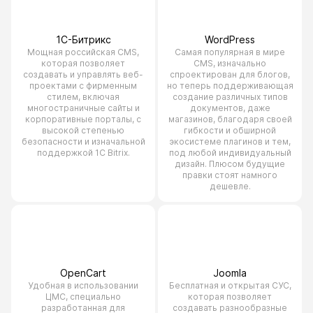
1С-Битрикс
WordPress
Мощная российская CMS,
Самая популярная в мире
которая позволяет
CMS, изначально
создавать и управлять веб-
спроектирован для блогов,
проектами с фирменным
но теперь поддерживающая
стилем, включая
создание различных типов
многостраничные сайты и
документов, даже
корпоративные порталы, с
магазинов, благодаря своей
высокой степенью
гибкости и обширной
безопасности и изначальной
экосистеме плагинов и тем,
поддержкой 1С Bitrix.
под любой индивидуальный
дизайн. Плюсом будущие
правки стоят намного
дешевле.
OpenCart
Joomla
Удобная в использовании
Бесплатная и открытая СУС,
ЦМС, специально
которая позволяет
разработанная для
создавать разнообразные