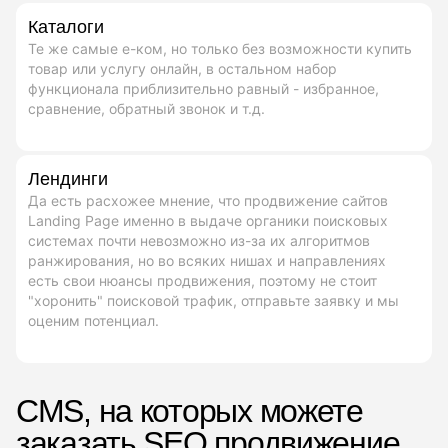
Каталоги
Те же самые е-ком, но только без возможности купить
товар или услугу онлайн, в остальном набор
функционала приблизительно равный - избранное,
сравнение, обратный звонок и т.д.
Лендинги
Да есть расхожее мнение, что продвижение сайтов
Landing Page именно в выдаче органики поисковых
системах почти невозможно из-за их алгоритмов
ранжирования, но во всяких нишах и направлениях
есть свои нюансы продвижения, поэтому не стоит
"хоронить" поисковой трафик, отправьте заявку и мы
оценим потенциал.
CMS, на которых можете
заказать SEO продвижение