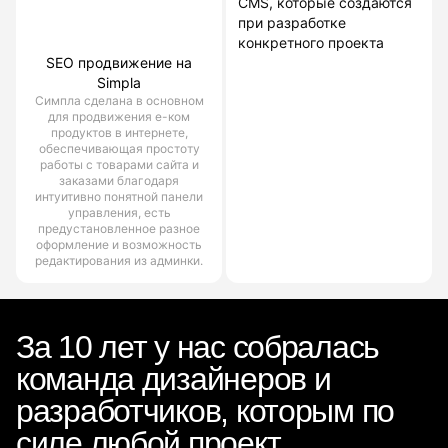
CMS, которые создаются
при разработке
конкретного проекта
SEO продвижение на
Simpla
Симпла сделана в основном
для продвижения е-ком
продуктов в интернете,
обеспечивающая простоту
работы с товарами сайта и
заказами благодаря
интуитивно понятной панели
управления, есть
предустановленное разное
оформление и возможность
редактирования из админки.
За 10 лет у нас собралась
команда дизайнеров и
разработчиков, которым по
силе любой проект