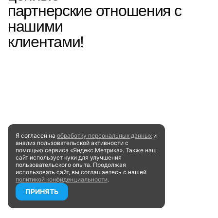
партнерские отношения с
нашими
клиентами!
Я согласен на
обработку персональных данных
и
анализ пользовательской активности
с
помощью сервиса «Яндекс.Метрика». Также наш
сайт
использует куки для улучшения
пользовательского опыта.
Продолжая
использовать сайт, вы соглашаетесь
с нашей
политикой конфиденциальности
.
ПРИНЯТЬ