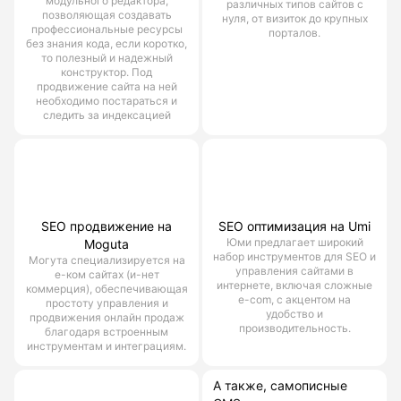
модульного редактора,
различных типов сайтов с
позволяющая создавать
нуля, от визиток до крупных
профессиональные ресурсы
порталов.
без знания кода, если коротко,
то полезный и надежный
конструктор. Под
продвижение сайта на ней
необходимо постараться и
следить за индексацией
SEO продвижение на
SEO оптимизация на Umi
Юми предлагает широкий
Moguta
набор инструментов для SEO и
Могута специализируется на
управления сайтами в
е-ком сайтах (и-нет
интернете, включая сложные
коммерция), обеспечивающая
e-com, с акцентом на
простоту управления и
удобство и
продвижения онлайн продаж
производительность.
благодаря встроенным
инструментам и интеграциям.
А также, самописные