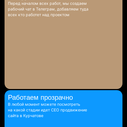
Перед началом всех работ, мы создаем
рабочий чат в Телеграм, добавляем туда
всех кто работет над проектом
Работаем
прозрачно
В любой момент можете посмотреть
на какой стадии идет СЕО продвижение
сайта в Курчатове