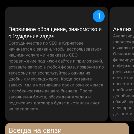
1
Первичное обращение, знакомство и
Анализ,
Анализир
обсуждение задач
(пересека
Сотрудничество по SEO в Курчатове
выявляя и
начинается с заявки, чтобы воспользоваться
Основыва
нашими услугами и заказать СЕО
формируе
продвижение под ключ сайтов и приложений,
информац
оставьте запрос в любой форме, позвоните по
разными 
телефону или воспользуйтесь одним из
всех стор
удобных мессенджеров. Когда оставите
полноту т
заявку, мы в кратчайшие сроки ознакомимся
приблизит
с особенностями вашего бизнеса. После
дособират
заполнения брифа, обсуждения задач и
общий ау
подписания договора будет выставлен счет
неисправн
на предоплату.
делаем ит
Всегда
на связи