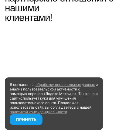
нашими
клиентами!
Я согласен на
обработку персональных данных
и
анализ пользовательской активности
с
помощью сервиса «Яндекс.Метрика». Также наш
сайт
использует куки для улучшения
пользовательского опыта.
Продолжая
использовать сайт, вы соглашаетесь
с нашей
политикой конфиденциальности
.
ПРИНЯТЬ