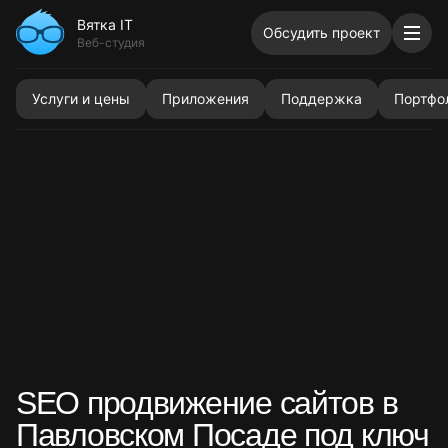
Вятка IT
Обсудить проект
Согласен с обработкой моих персональных данных и о
Веб-студия
Услуги и цены
Приложения
Поддержка
Портфо
Главная
Услуги
SEO продвижение сайтов в Павловском Посаде под ключ
SEO продвижение сайтов в
Павловском Посаде под ключ