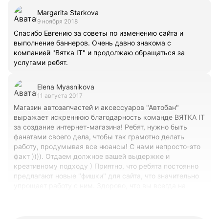
Margarita Starkova
9 ноября 2018
Спасибо Евгению за советы по изменению сайта и
выполнение баннеров. Очень давно знакома с
компанией "Вятка IT" и продолжаю обращаться за
услугами ребят.
Elena Myasnikova
11 августа 2017
Магазин автозапчастей и аксессуаров "Автобан"
выражает искреннюю благодарность команде ВЯТКА IT
за создание интернет-магазина! Ребят, нужно быть
фанатами своего дела, чтобы так грамотно делать
работу, продумывая все нюансы! С нами непросто-это
факт )))). Отдаем должное вашей выдержке и
креативному подходу ) Приятно, что ребята постоянно
предлагают новые "фишки" для сайта, что значительно
упрощает работу с ним. Здорово, что вы всегда на
связи в любой день недели и время суток! ))) Рады,что
выбрали именно вас! Советуем всем коллегам )