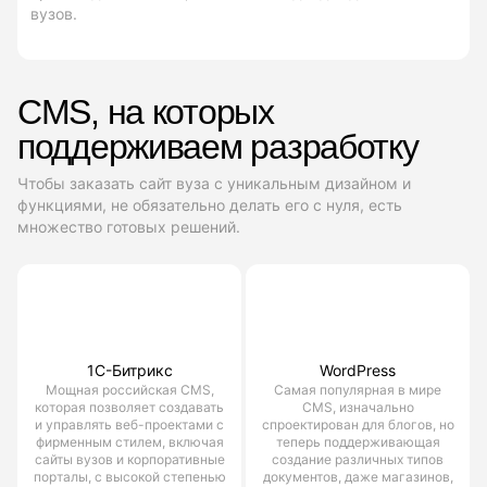
вузов.
CMS, на которых
поддерживаем разработку
Чтобы заказать сайт вуза с уникальным дизайном и
функциями, не обязательно делать его с нуля, есть
множество готовых решений.
1С-Битрикс
WordPress
Мощная российская CMS,
Самая популярная в мире
которая позволяет создавать
CMS, изначально
и управлять веб-проектами с
спроектирован для блогов, но
фирменным стилем, включая
теперь поддерживающая
сайты вузов и корпоративные
создание различных типов
порталы, с высокой степенью
документов, даже магазинов,