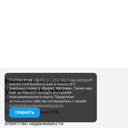
Ниши, в которых
Я согласен на
обработку персональных данных
и
анализ пользовательской активности
с
у нас есть опыт
помощью сервиса «Яндекс.Метрика». Также наш
сайт
использует куки для улучшения
пользовательского опыта.
Продолжая
Автосервис
использовать сайт, вы соглашаетесь
с нашей
политикой конфиденциальности
.
Парикмахерская и СПА
ПРИНЯТЬ
Агентство недвижимости