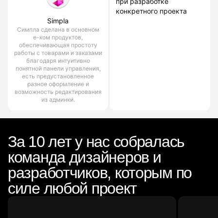
при разработке
конкретного проекта
Simpla
Симпла сделана в основном
е-ком продуктов,
обеспечивающая простоту
работы с товарами и заказами
благодаря интуитивно
понятной панели управления,
есть предустановленное
разное оформление и
возможность редактирования
из админки.
За 10 лет у нас собралась
команда дизайнеров и
разработчиков, которым по
силе любой проект