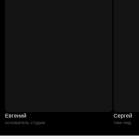
Евгений
Сергей
основатель студии
тим-лид