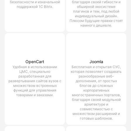
безопасности и изначальной
благодаря своей гибкости и
поддержкой 1С Bitrix.
обширной экосистеме
плагинов и тем, под любой
индивидуальный дизайн.
Плюсом будущие правки стоят
намного дешевле.
OpenCart
Joomla
Удобная в использовании
Бесплатная и открытая СУС,
ЦМС, специально
которая позволяет создавать
разработанная для
разнообразные веб-
развертывания сайтов вузов с
дополнения, от простых
множеством встроенных
блогов до сложных
функций для управления
корпоративных
товарами и заказами.
многостраничных порталов,
благодаря своей модульной
архитектуре и
совместимостью с
множеством расширений и
готовых шаблонов.