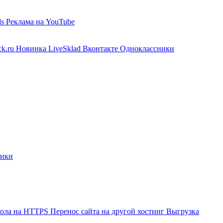
ds
Реклама на YouTube
ck.ru
Новинка
LiveSklad
Вконтакте
Одноклассники
лики
кола на HTTPS
Перенос сайта на другой хостинг
Выгрузка