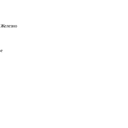
 Железно
ве