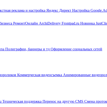
кстная реклама и настройка Яндекс Директ
Настройка Google.A
 бизнеса
РемонтОнлайн
ArchiDelivery
Frontpad.ru
Новинка
JustCli
ипа
Полиграфии, баннеры и тд
Оформление социальных сетей
диороликов
Коммерческая видеосъемка
Анимированные видеоро
ru
Техническая поддержка
Перенос на другую CMS
Смена прото