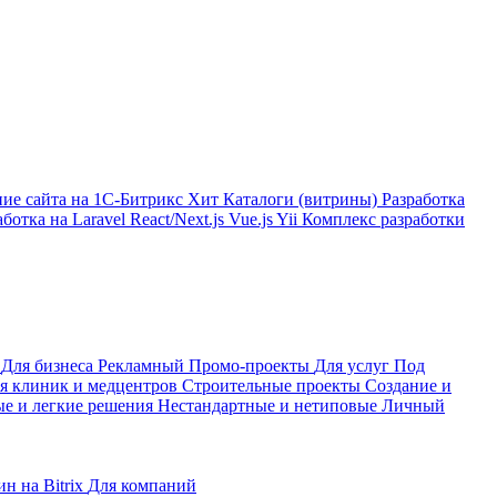
ние сайта на 1С-Битрикс
Хит
Каталоги (витрины)
Разработка
аботка на Laravel
React/Next.js
Vue.js
Yii
Комплекс разработки
е
Для бизнеса
Рекламный
Промо-проекты
Для услуг
Под
я клиник и медцентров
Строительные проекты
Создание и
е и легкие решения
Нестандартные и нетиповые
Личный
н на Bitrix
Для компаний