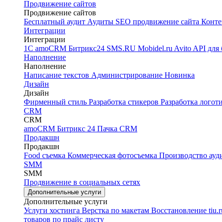
Продвижение сайтов
Продвижение сайтов
Бесплатный аудит
Аудиты
SEO продвижение сайта
Конте
Интеграции
Интеграции
1С
amoCRM
Битрикс24
SMS.RU
Mobidel.ru
Avito API для
Наполнение
Наполнение
Написание текстов
Администрирование
Новинка
Дизайн
Дизайн
Фирменный стиль
Разработка стикеров
Разработка логот
CRM
CRM
amoCRM
Битрикс 24
Пачка CRM
Продакшн
Продакшн
Food съемка
Коммерческая фотосъемка
Производство ау
SMM
SMM
Продвижение в социальных сетях
Дополнительные услуги
Дополнительные услуги
Услуги хостинга
Верстка по макетам
Восстановление tiu.
товаров по прайс листу