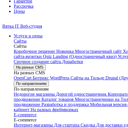
Гарантии
Рассрочка
Цены
Вятка IT
Веб-студия
Услуги и цены
Сайты
Сайты
Коробочное решение
Новинка
Многостраничный сайт
Х
сайта-визитки
Quiz Landing (Одностраничный квиз)
Услу
Срочное создание сайта
Доработки
На разных CMS
На разных CMS
OpenCart
Битрикс
WordPress
Сайты на Тильде
Drupal (Др
По направлениям
По направлениям
Недорогие магазины
Дорогой одностраничник
Корпорат
продвижение
Каталог товаров
Многостраничники на Ти
продвижение
Разработка и поддержка
Мобильная версия-
кабинет
На разных фреймворках
E-commerce
E-commerce
Интернет-магазины
Для стартапа
Скидка
Для доставки е