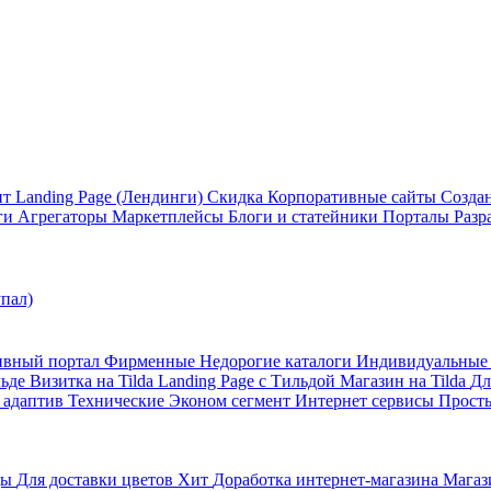
ит
Landing Page (Лендинги)
Скидка
Корпоративные сайты
Созда
ги
Агрегаторы
Маркетплейсы
Блоги и статейники
Порталы
Разр
упал)
ивный портал
Фирменные
Недорогие каталоги
Индивидуальны
льде
Визитка на Tilda
Landing Page с Тильдой
Магазин на Tilda
Дл
 адаптив
Технические
Эконом сегмент
Интернет сервисы
Просты
ды
Для доставки цветов
Хит
Доработка интернет-магазина
Магази