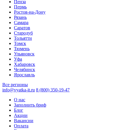
Пенза
Пермь
Ростов-на-Дону
Рязань
Самара
Саратов
Стародуб
Тольятти
Томск
Тюмень
Ульяновск
Уфа
Хабаровск
Челябинск
Ярославль
Все регионы
info@vyatka-it.ru
8 (800) 350-19-47
О нас
Заполнить бриф
Блог
Акции
Вакансии
Оплата